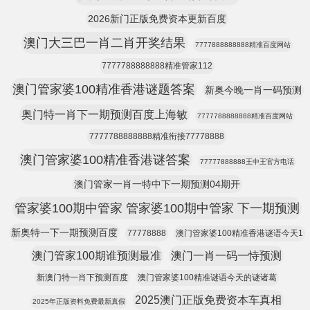
2026新门正版免费资本更新百度
澳门大三巴一肖二肖开奖结果
7777888888888精准百度网站
7777788888888精准管家112
澳门管家婆100精准香港谜题答案
新奥今晚一肖一码预测
奥门特一肖下一期预测百度上海敏
7777788888888精准百度网站
7777788888888精准衔接77778888
澳门管家婆100精准香港谜答案
77777888888王中王官方电话
澳门管家一肖一特中下一期预测04期开
管家婆100期中管家 管家婆100期中管家 下一期预测
新奥特一下一期预测百度
77778888
澳门管家婆100精准香港谜语今天1
澳门管家100期谁预测最准
澳门一肖一码一恃预测
新澳门特一肖下预测百度
澳门管家婆100精准谜语今天的谜诸葛
2025澳门正版免费资本车真相
2025年正版资料免费最新真假