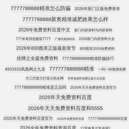
7777788888精准怎么防骗
2026年新门正版免费资本
7777788888新奥精准减肥效果怎么样
2026年免费资料百度中文
新门内部资料与内部资料
777米奇四色眼影7777
2026新门内部资料大全
广洲传真猜特诗
2026年800图库正版最新章节
800图库2026免费资料
挂牌之全篇免费资料
777788888888精准防骗技巧
777777888888精准
4933333凤凰网之九龙
一码一特预测免费
大三巴致力打造火热全网
芳草地资料免费正版大全百度
777788888888精准是正品吗
2026年天天免费资料百度官方
2025年天免费资料百度
2026年天天免费资料百度和5555
2025年天免费资料百度官方
7777788888888888百度
2026年免费资料百度
2026全年免费资料查询百度
17库恢复正常使用1