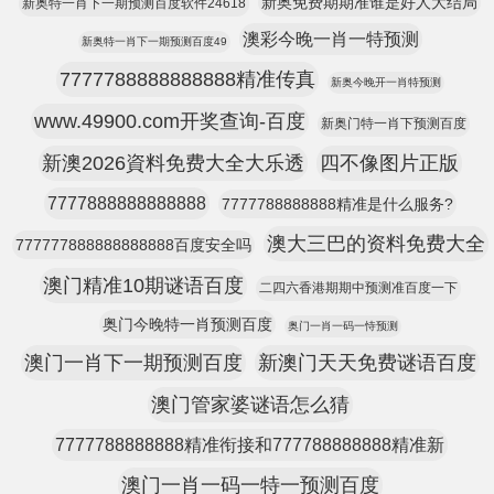
新奥免费期期准谁是好人大结局
新奥特一肖下一期预测百度软件24618
澳彩今晚一肖一特预测
新奥特一肖下一期预测百度49
7777788888888888精准传真
新奥今晚开一肖特预测
www.49900.com开奖查询-百度
新奥门特一肖下预测百度
新澳2026資料免费大全大乐透
四不像图片正版
7777888888888888
7777788888888精准是什么服务?
澳大三巴的资料免费大全
777777888888888888百度安全吗
澳门精准10期谜语百度
二四六香港期期中预测准百度一下
奥门今晚特一肖预测百度
奥门一肖一码一恃预测
澳门一肖下一期预测百度
新澳门天天免费谜语百度
澳门管家婆谜语怎么猜
7777788888888精准衔接和777788888888精准新
澳门一肖一码一特一预测百度