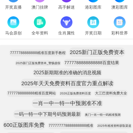
开奖直播
澳门挂牌
高手解迷
港彩图库
澳彩图库
马会原创
全年资料
生肖属性
开奖日期
彩料世界
2025新门正版免费资本
7777788888888精准百度新手教程
7777788888888888百度结果
2025新门正版免费资本_警惕虚假
2025新期期准的准确的消息视频
2025年天天免费资料百度官力重点解读
7777788888888精准百度网站
大三巴资料免费大全
2026正版免费资料百度
一肖一中一特一中预测准不准
一码一特一中下期号码预测最新
奥门一肖一特一码精准预测
600正版图库免费
777777778888888888精准
2025年精准资料获取渠道