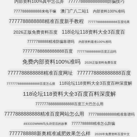
内部资料100%真中怎么弄
7777788888888888防骗技巧
澳门广八二站1
7777888888888来电干嘛
内部资料100%准吗
7777788888888精准百度新手教程
7777788888888888百度结果
118论坛118资料大全3百度百
2026正版免费资料百度
7777788888精准防骗靠谱吗
内部资料最准100%准吗
77777788888888888百度
7777788888888百度正品吗
免费内部资料100%准吗
2026正版资料免费百度
7777788888888精准百度网址
7777778888888888百度
118论坛118资料大全3百度百种深度解
777777888888888888百度怎么搜
118论坛118资料大全3百度百料深度解
777777888888888888百度三大巴怎么用
7777888888888精准百度网站怎么用
7777888888888精准靠谱吗
7777788888精准怎么防骗
493333WWW马头诗背后的故事
7777788888新奥精准减肥效果怎么样
2026年免费资料百度中文