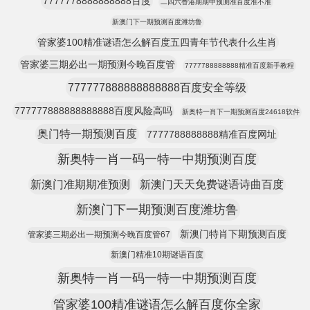
7777778888888888百度
二四六香港期期中预测准百度准不准
新澳门下一期预测百度潍坊鲁
管家婆100精准谜语怎么解百度五四青年节代表什么生肖
管家婆三期必出一期预测今晚百度管
7777788888888精准百度新手教程
777777888888888888百度安全等级
777777888888888888百度风险高吗
新奥特一肖下一期预测百度24618软件
奥门特一期预测百度
7777788888888精准百度网址
新奥特一肖一码一特一中期预测百度
新澳门准期期准预测
新澳门天天免费谜语诗曲百度
新澳门下一期预测百度潍坊鲁
新澳门特肖下期预测百度
管家婆三期必出一期预测今晚百度管67
新澳门精准10期谜语百度
新奥特一肖一码一特一中期预测百度
管家婆100精准谜语怎么解百度你全家