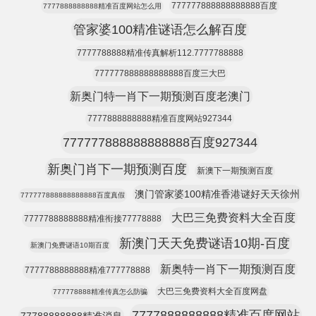
777777888888888888百度
7777888888888精准百度网站怎么用
管家婆100精准谜语怎么解百度
7777788888精准传真解析112.7777788888
777777888888888888百度三大巴
新奥门特一肖下一期预测百度老澳门
7777888888888精准百度网站927344
777777888888888888百度927344
新奥门肖下一期预测百度
新澳下一期预测百度
澳门管家婆100精准香港谜好天天徐州
777777888888888888百度真假
大巴三免费资料大全百度
7777788888888精准衔接77778888
新澳门天天免费谜语10期-百度
新澳门免费谜语10期百度
新奥特一肖下一期预测百度
7777788888888精准777778888
大巴三免费资料大全百度网盘
777778888精准传真怎么防骗
7777888888888精准百度网站