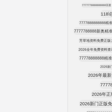
7777778888888888百度
11
777788888888
7777788888新奥
芳草地资料免费正版
2026全年免费资料
77778888888
2026
2026年最
777
2026年
2026新门正版