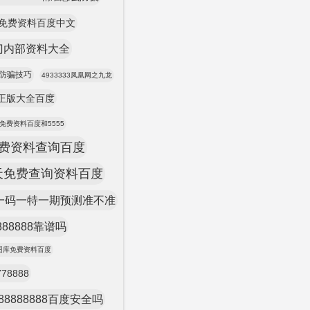
年免费资料百度中文
新门内部资料大全
精准防骗技巧
4933333凤凰网之九龙
正版大全百度
天免费资料百度和5555
免费资料查询百度
天天免费查询资料百度
一码一特一期预测准不准
8888888靠谱吗
0图库免费资料百度
778888
8888888888百度安全吗