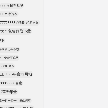
600资料完整版
年800图库资料
777778888跑狗图谜怎么玩
资料大全免费领取下载
领取
语网站大全免费
中三免费平码网
888888精准
道2026年官方网站
888888888百度
2025年全
巴一肖一特一中招生简章