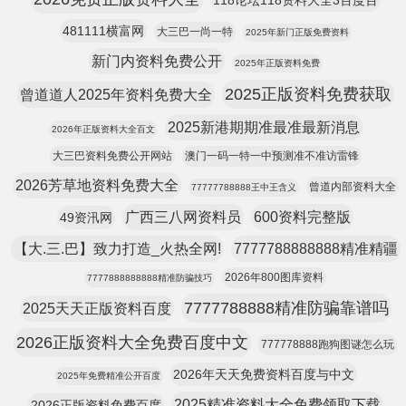
118论坛118资料大全3百度百
481111横富网
大三巴一尚一特
2025年新门正版免费资料
新门内资料免费公开
2025年正版资料免费
2025正版资料免费获取
曾道道人2025年资料免费大全
2025新港期期准最准最新消息
2026年正版资料大全百文
大三巴资料免费公开网站
澳门一码一特一中预测准不准访雷锋
2026芳草地资料免费大全
曾道内部资料大全
77777788888王中王含义
广西三八网资料员
600资料完整版
49资汛网
【大.三.巴】致力打造_火热全网!
7777788888888精准精疆
2026年800图库资料
7777888888888精准防骗技巧
7777788888精准防骗靠谱吗
2025天天正版资料百度
2026正版资料大全免费百度中文
777778888跑狗图谜怎么玩
2026年天天免费资料百度与中文
2025年免费精准公开百度
2025精准资料大全免费领取下载
2026正版资料免费百度