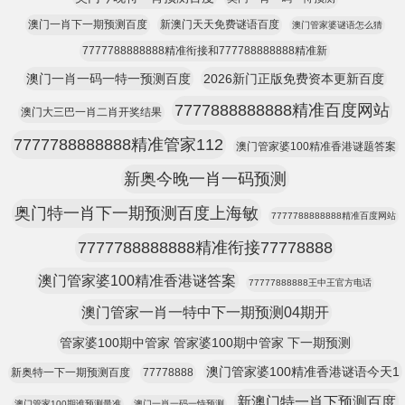
澳门一肖下一期预测百度
新澳门天天免费谜语百度
澳门管家婆谜语怎么猜
7777788888888精准衔接和777788888888精准新
澳门一肖一码一特一预测百度
2026新门正版免费资本更新百度
7777888888888精准百度网站
澳门大三巴一肖二肖开奖结果
7777788888888精准管家112
澳门管家婆100精准香港谜题答案
新奥今晚一肖一码预测
奥门特一肖下一期预测百度上海敏
7777788888888精准百度网站
7777788888888精准衔接77778888
澳门管家婆100精准香港谜答案
77777888888王中王官方电话
澳门管家一肖一特中下一期预测04期开
管家婆100期中管家 管家婆100期中管家 下一期预测
澳门管家婆100精准香港谜语今天1
新奥特一下一期预测百度
77778888
新澳门特一肖下预测百度
澳门管家100期谁预测最准
澳门一肖一码一恃预测