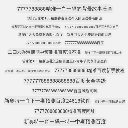
7777788888精准一肖一码的背景故事没查
澳门管家婆100精准香港谜语今天的谜语香港的谜
管家婆三期必出一期预测今晚百度管67
777777888888888888百度三大巴怎么用
新澳门天天免费谜语四七百度
新澳门天天免费谜语诗曲百度
7777778888888888百度
77777788888888888百度
二四六香港期期中预测准百度准不准
新澳门下一期预测百度潍坊鲁
管家婆100精准谜语怎么解百度五四青年节代表什么生肖
7777788888888精准百度新手教程
管家婆三期必出一期预测今晚百度管
777777888888888888百度安全等级
777777888888888888百度风险高吗
新奥特一肖下一期预测百度24618软件
奥门特一期预测百度
7777788888888精准百度网址
新奥特一肖一码一特一中期预测百度