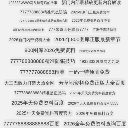
新门内部最精确更新内容解读
493333WWW马头诗背后的故事
7777788888精准怎么防骗
2026年新门正版免费资本
2026年免费资料百度中文
7777788888新奥精准减肥效果怎么样
777米奇四色眼影7777
广洲传真猜特诗
新门内部资料与内部资料
2026年800图库正版最新章节
2026新门内部资料大全
800图库2026免费资料
挂牌之全篇免费资料
777788888888精准防骗技巧
4933333凤凰网之九龙
777777888888精准
一码一特预测免费
芳草地资料免费正版大全百度
大三巴致力打造火热全网
777788888888精准是正品吗
2026年天天免费资料百度官方
2025年天免费资料百度
2026年天天免费资料百度和5555
2025年天免费资料百度官方
2026年免费资料百度
7777788888888888百度
2026全年免费资料查询百度