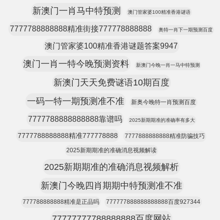
新澳门一肖马中特预测
澳门管家婆100精准香港谜语
7777788888888精准街接777778888888
奥特一肖下一期预测百度
澳门管家婆100精准香港谜题答案9947
澳门一肖一特今晚预测资料
新澳门今晚一肖一马中特预测
新澳门天天免费谜语10期百度
一码一特一期预测准不准
新奥今晚特一肖预测百度
7777788888888888靠谱吗
2025新期期准的准确率有多大
7777788888888精准777778888
7777888888888精准防骗技巧
2025新期期准的准确消息视频解读
2025新期期准的准确消息视频解析
新澳门今晚四肖期期中特预测准不准
777788888888精准是正品吗
777777888888888888百度927344
77777777788888888百度网站