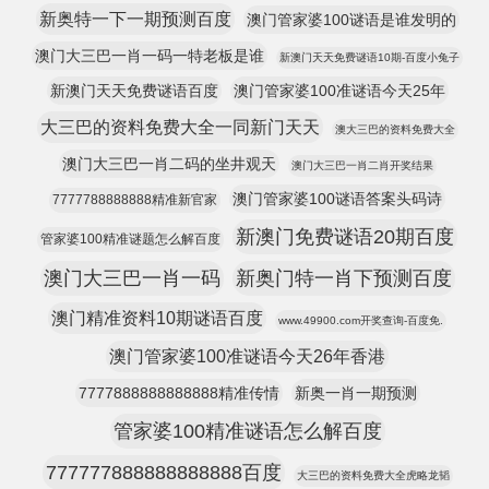
新奥特一下一期预测百度
澳门管家婆100谜语是谁发明的
澳门大三巴一肖一码一特老板是谁
新澳门天天免费谜语10期-百度小兔子
新澳门天天免费谜语百度
澳门管家婆100准谜语今天25年
大三巴的资料免费大全一同新门天天
澳大三巴的资料免费大全
澳门大三巴一肖二码的坐井观天
澳门大三巴一肖二肖开奖结果
澳门管家婆100谜语答案头码诗
7777788888888精准新官家
新澳门免费谜语20期百度
管家婆100精准谜题怎么解百度
澳门大三巴一肖一码
新奥门特一肖下预测百度
澳门精准资料10期谜语百度
www.49900.com开奖查询-百度免.
澳门管家婆100准谜语今天26年香港
7777888888888888精准传情
新奥一肖一期预测
管家婆100精准谜语怎么解百度
777777888888888888百度
大三巴的资料免费大全虎略龙韬