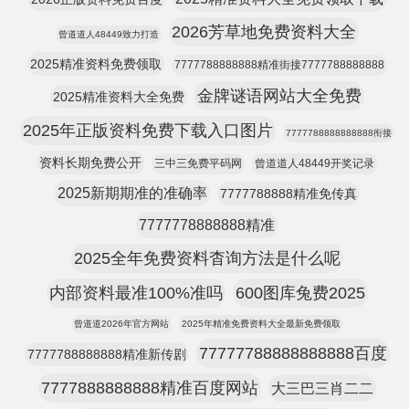
2026芳草地免费资料大全
曾道道人48449致力打造
2025精准资料免费领取
7777788888888精准街接7777788888888
金牌谜语网站大全免费
2025精准资料大全免费
2025年正版资料免费下载入口图片
7777788888888888衔接
资料长期免费公开
三中三免费平码网
曾道道人48449开奖记录
2025新期期准的准确率
7777788888精准免传真
7777778888888精准
2025全年免费资料杳询方法是什么呢
内部资料最准100%准吗
600图库兔费2025
曾道道2026年官方网站
2025年精准免费资料大全最新免费领取
77777788888888888百度
7777788888888精准新传剧
7777888888888精准百度网站
大三巴三肖二二