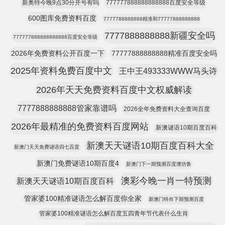
新奥特今晚9点30分开号有吗
777777888888888888百度安全等级
600图库免费资料百度
7777788888888精准和77777888888888
7777888888888新疆安全吗
777777888888888888百度安全等级
2026年免费资料公开百度一下
77777888888888精准百度安全吗
2025年资料免费百度中文
王中王493333WWW马头诗
2026年天天免费资料百度中文权威解读
7777888888888管家靠谱吗
2026全年免费资料大全查询百度
2026年最精准的免费资料百度网站
新澳谜语10期百度百科
新澳天天谜语10期百度百科大全
新澳门天天免费谜语四七百度
新澳门免费谜语10期百度4
新澳门下一期预测百度潍坊鲁
澳彩今晚一肖一特预测
新澳天天谜语10期百度百科
管家婆100精准谜语怎么解百度你全家
新澳门特肖下期预测百度
管家婆100精准谜语怎么解百度五四青年节代表什么生肖