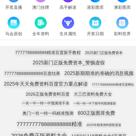
开奖直播
澳门挂牌
高手解迷
港彩图库
澳彩图库
马会原创
全年资料
生肖属性
开奖日期
彩料世界
7777788888888精准百度新手教程
2025新门正版免费资本
2025新门正版免费资本_警惕虚假
2025新期期准的准确的消息视频
7777788888888888百度结果
2025年天天免费资料百度官力重点解读
7777788888888精准百度网站
2026正版免费资料百度
大三巴资料免费大全
一肖一中一特一中预测准不准
一码一特一中下期号码预测最新
600正版图库免费
奥门一肖一特一码精准预测
777777778888888888精准
2025年精准资料获取渠道
2026免费正版资料大全