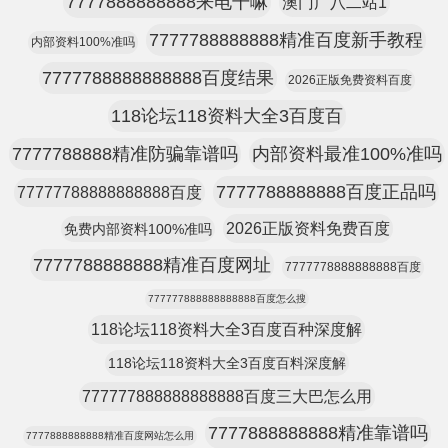
7777888888888来电干嘛
澳门广八二站1
7777788888888精准百度新手教程
内部资料100%准吗
7777788888888888百度结果
2026正版免费资料百度
118论坛118资料大全3百度百
7777788888精准防骗靠谱吗
内部资料最准100%准吗
7777788888888百度正品吗
77777788888888888百度
2026正版资料免费百度
免费内部资料100%准吗
7777788888888精准百度网址
7777778888888888百度
777777888888888888百度怎么搜
118论坛118资料大全3百度百种深度解
118论坛118资料大全3百度百料深度解
777777888888888888百度三大巴怎么用
7777888888888精准靠谱吗
7777888888888精准百度网站怎么用