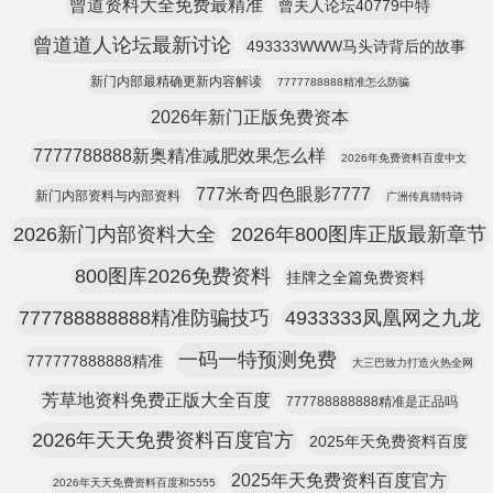
曾道资料大全免费最精准
曾夫人论坛40779中特
曾道道人论坛最新讨论
493333WWW马头诗背后的故事
新门内部最精确更新内容解读
7777788888精准怎么防骗
2026年新门正版免费资本
7777788888新奥精准减肥效果怎么样
2026年免费资料百度中文
777米奇四色眼影7777
新门内部资料与内部资料
广洲传真猜特诗
2026新门内部资料大全
2026年800图库正版最新章节
800图库2026免费资料
挂牌之全篇免费资料
777788888888精准防骗技巧
4933333凤凰网之九龙
一码一特预测免费
777777888888精准
大三巴致力打造火热全网
芳草地资料免费正版大全百度
777788888888精准是正品吗
2026年天天免费资料百度官方
2025年天免费资料百度
2025年天免费资料百度官方
2026年天天免费资料百度和5555