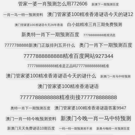
管家一婆一肖预测怎么用772606
新澳下一期预测百度
澳门管家婆100精准香港谜语今天的谜12
一肖一马一特一预测资料
白小姐精准三肖三期免费预测
澳门管家婆100准谜语今天26年香港
新奥特一肖下一期预测百度
77788888888精准消息
奥门一肖下一期预测百度
7777788888新澳门正版排列五开什么
7777888888888精准百度网站927344
7777888888888精准是正品吗777788888888精准
澳门管家婆100精准香港谜语今天的谜什么
新澳门一肖马中特预测
澳门管家婆100精准香港谜语
7777788888888精准街接777778888888
澳门管家婆100精准香港谜题答案9947
奥特一肖下一期预测百度
新澳门今晚一肖一马中特预测
澳门一肖一特今晚预测资料
新澳门天天免费谜语10期百度
一码一特一期预测准不准
新奥今晚特一肖预测百度