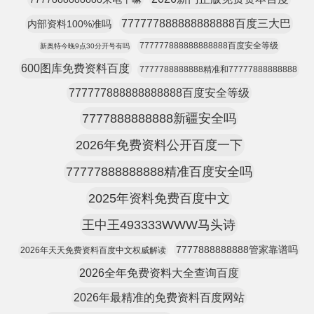
777777888888888888百度三大巴
内部资料100%准吗
777777888888888888百度安全等级
新奥特今晚9点30分开号有吗
600图库免费资料百度
7777788888888精准和77777888888888
777777888888888888百度安全等级
7777888888888新疆安全吗
2026年免费资料公开百度一下
77777888888888精准百度安全吗
2025年资料免费百度中文
王中王493333WWW马头诗
7777888888888管家靠谱吗
2026年天天免费资料百度中文权威解读
2026全年免费资料大全查询百度
2026年最精准的免费资料百度网站