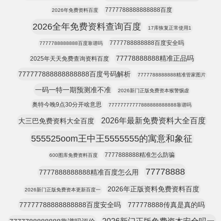
7777788888888888百度
2026年免费资料百度
2026全年免费资料查询百度
17库恢复正常使用1
7777788888888百度安全吗
7777788888888百度靠谱吗
77778888888精准正品吗
2025年天天免费查询资料百度
777777888888888888百度号码解析
7777788888888精准管家图片
一码一特一期预测准不准
2026新门正版免费资本猴警惕虚
奥特今晚9点30分开啥意思
77777777777888888888888靠谱吗
2026年最新免费资料大全百度
大三巴免费资料大全百度
555525oom王中王5555555的寓意和象征
7777888888精准怎么防骗
600图库免费资料百度
77778888
7777888888888精准百度怎么用
2026年正版资料免费资料百度
2026新门正版免费资本更新百度一
77777788888888888百度安全吗
777778888传真是真的吗