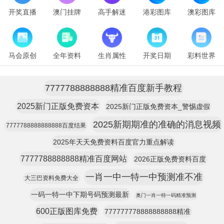
开奖直播
澳门挂牌
高手解迷
港彩图库
澳彩图库
马会原创
全年资料
生肖属性
开奖日期
彩料世界
7777788888888精准百度新手教程
2025新门正版免费资本
2025新门正版免费资本_警惕虚假
2025新期期准的准确的消息视频
7777788888888888百度结果
2025年天天免费资料百度官力重点解读
7777788888888精准百度网站
2026正版免费资料百度
一肖一中一特一中预测准不准
大三巴资料免费大全
一码一特一中下期号码预测最新
奥门一肖一特一码精准预测
600正版图库免费
777777778888888888精准