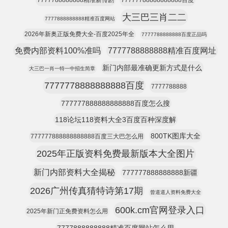
7777788888888精准新传剧
77777788888888888百度
大三巴三肖二二
7777888888888精准百度网站
2026年新奥正版免费大全-百度2025年全
7777788888888百度正品吗
免费内部资料100%准吗
7777788888888精准百度网址
新门内部最准确更新方式是什么
大三巴一肖一特一中招生简章
7777778888888888百度
7777788888
777777888888888888百度怎么搜
118论坛118资料大全3百度百种深度解
800TK图库大全
777777888888888888百度三大巴怎么用
2025年正版资料免费最新版本大全图片
新门内部资料大全揭秘
777777888888888新疆
2026广州传真猜特诗第17期
曾道道人资料免费大全
600k.cm官网登录入口
2025年新门正免费资料怎么用