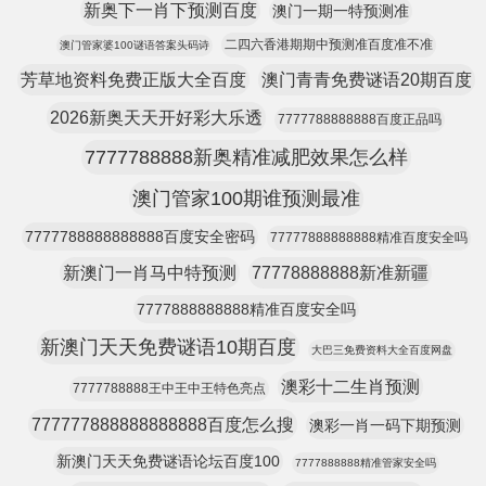
新奥下一肖下预测百度
澳门一期一特预测准
二四六香港期期中预测准百度准不准
澳门管家婆100谜语答案头码诗
芳草地资料免费正版大全百度
澳门青青免费谜语20期百度
2026新奥天天开好彩大乐透
7777788888888百度正品吗
7777788888新奥精准减肥效果怎么样
澳门管家100期谁预测最准
7777788888888888百度安全密码
77777888888888精准百度安全吗
新澳门一肖马中特预测
77778888888新准新疆
7777888888888精准百度安全吗
新澳门天天免费谜语10期百度
大巴三免费资料大全百度网盘
澳彩十二生肖预测
7777788888王中王中王特色亮点
777777888888888888百度怎么搜
澳彩一肖一码下期预测
新澳门天天免费谜语论坛百度100
7777888888精准管家安全吗