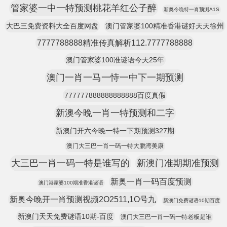
管家婆一中一特预测桃花羊红公子醉
新奥今晚特一肖预测A1S
大巴三免费资料大全百度网盘
澳门管家婆100精准香港谜好天天徐州
7777788888精准传真解析112.7777788888
澳门管家婆100准谜语今天25年
澳门一肖一马一恃一中下一期预测
777777888888888888百度真假
新澳今晚一肖一特预测和二字
新澳门开六今晚一特一下期预测327期
澳门大三巴一肖一码一特大鹏湾美康
大三巴一肖一码一特是谁写的
新澳门准期期准预测
新奥一肖一码百度预测
澳门港家婆100期准香港谜语
新奥今晚开一肖预测视频2O2511,1O号九
新澳门免费谜语10期百度
新澳门天天免费谜语10期-百度
澳门大三巴一肖一码一特老板是谁