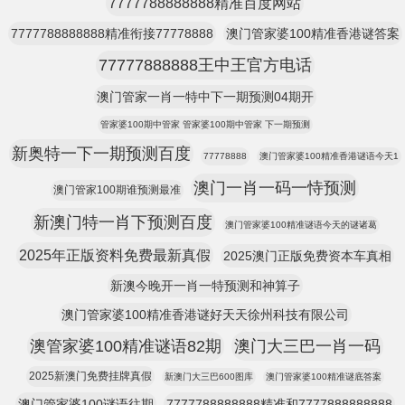
7777788888888精准百度网站
7777788888888精准衔接77778888
澳门管家婆100精准香港谜答案
77777888888王中王官方电话
澳门管家一肖一特中下一期预测04期开
管家婆100期中管家 管家婆100期中管家 下一期预测
新奥特一下一期预测百度
77778888
澳门管家婆100精准香港谜语今天1
澳门一肖一码一恃预测
澳门管家100期谁预测最准
新澳门特一肖下预测百度
澳门管家婆100精准谜语今天的谜诸葛
2025年正版资料免费最新真假
2025澳门正版免费资本车真相
新澳今晚开一肖一特预测和神算子
澳门管家婆100精准香港谜好天天徐州科技有限公司
澳管家婆100精准谜语82期
澳门大三巴一肖一码
2025新澳门免费挂牌真假
新澳门大三巴600图库
澳门管家婆100精准谜底答案
澳门管家婆100谜语往期
7777788888888精准和7777888888888