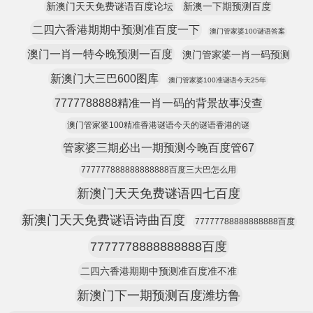
新澳门天天免费谜语百度论坛
新澳一下期预测百度
二四六香港期期中预测准百度一下
澳门管家婆100谜语答案
澳门一肖一特今晚预测一百度
澳门管家婆一肖一码预测
新澳门大三巴600图库
澳门管家婆100准谜语今天25年
7777788888精准一肖一码的背景故事没查
澳门管家婆100精准香港谜语今天的谜语香港的谜
管家婆三期必出一期预测今晚百度管67
777777888888888888百度三大巴怎么用
新澳门天天免费谜语四七百度
新澳门天天免费谜语诗曲百度
77777788888888888百度
7777778888888888百度
二四六香港期期中预测准百度准不准
新澳门下一期预测百度潍坊鲁