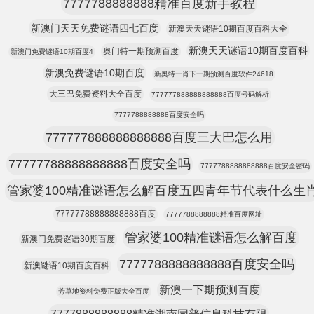
7777788888888精准百度新手教程
新澳门天天免费谜语四七百度
新澳天天谜语10期百度百科大全
新澳天天谜语10期百度百科
奥门特一期预测百度
新澳门免费谜语10期百度4
新澳免费谜语10期百度
新奥特一肖下一期预测百度软件24618
大三巴免费资料大全百度
777777888888888888百度号码解析
7777788888888百度安全吗
777777888888888888百度三大巴怎么用
77777788888888888百度安全吗
7777788888888888百度安全密码
管家婆100精准谜语怎么解百度五四青年节代表什么生
77777788888888888百度
7777788888888精准百度网址
管家婆100精准谜语怎么解百度
新澳门免费谜语30期百度
7777788888888888百度安全吗
新澳谜语10期百度百科
新澳一下期预测百度
芳草地资料免费正版大全百度