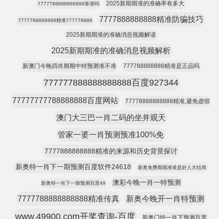
2025新期期准的准确率有多大
7777788888888888靠谱吗
7777888888888精准防骗技巧
7777788888888精准777778888
2025新期期准的准确消息视频解读
2025新期期准的准确消息视频解析
新澳门今晚四肖期期中特预测准不准
777788888888精准是正品吗
777777888888888888百度927344
77777777788888888百度网站
77778888888888精准,避免虚假
澳门大三巴一肖二码的坐井观天
管家一婆一肖预测预准100%免
7777888888888精准的来源和历史背景探讨
新奥特一肖下一期预测百度软件24618
新奥免费期期准谁是好人大结局
澳彩今晚一肖一特预测
新奥特一肖下一期预测百度49
7777788888888888精准传真
新奥今晚开一肖特预测
www.49900.com开奖查询-百度
新奥门特一肖下预测百度