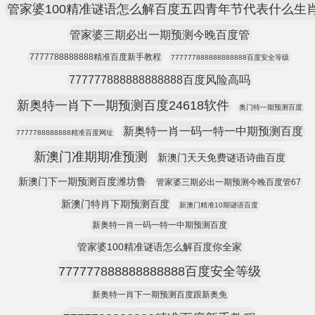
管家婆100精准谜语怎么解百度五四青年节代表什么生
管家婆三期必出一期预测今晚百度管
7777788888888精准百度新手教程
777777888888888888百度安全等级
777777888888888888百度风险高吗
新奥特一肖下一期预测百度24618软件
奥门特一期预测百度
新奥特一肖一码一特一中期预测百度
7777788888888精准百度网址
新澳门准期期准预测
新澳门天天免费谜语诗曲百度
新澳门下一期预测百度潍坊鲁
管家婆三期必出一期预测今晚百度管67
新澳门特肖下期预测百度
新澳门精准10期谜语百度
新奥特一肖一码一特一中期预测百度
管家婆100精准谜语怎么解百度你全家
777777888888888888百度安全等级
新奥特一肖下一期预测百度跟新奥免