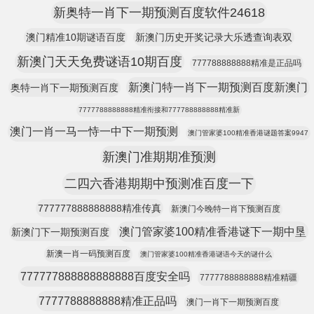
新奥特一肖下一期预测百度软件24618
澳门精准10期谜语百度
新澳门历史开奖记录大乐透查询表双
新澳门天天免费谜语10期百度
777788888888精准是正品吗
新澳门特一肖下一期预测百度新澳门
奥特一肖下一期预测百度
7777788888888精准衔接和777788888888精准新
澳门一肖一马一恃一中下一期预测
澳门管家婆100精准香港谜题答案9947
新澳门准期期准预测
二四六香港期期中预测准百度一下
777777888888888精准传真
新澳门今晚特一肖下预测百度
澳门管家婆100精准香港谜下一期中垦
新澳门下一期预测百度
新澳一肖一码预测百度
澳门管家婆100精准香港谜语今天的谜什么
777777888888888888百度安全吗
7777788888888精准精疆
7777788888888精准正品吗
澳门一肖下一期预测百度