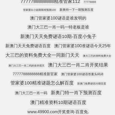
7777788888888精准管家112
77778888
新奥特一下一期预测百度
管家婆白小姐期期准预测100
澳门管家婆100谜语是谁发明的
澳门大三巴一肖一码一特老板是谁
新澳门天天免费谜语10期-百度小兔子
新澳门天天免费谜语百度
澳门管家婆100准谜语今天25年
大三巴的资料免费大全一同新门天天
澳大三巴的资料免费大全
澳门大三巴一肖二肖开奖结果
澳门大三巴一肖二码的坐井观天
7777788888888精准新官家
澳门管家婆100谜语答案头码诗
管家婆100精准谜题怎么解百度
新澳门免费谜语20期百度
新奥门特一肖下预测百度
澳门大三巴一肖一码
澳门精准资料10期谜语百度
www.49900.com开奖查询-百度免.