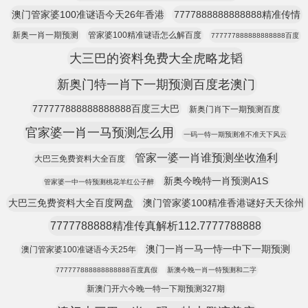
澳门管家婆100准谜语今天26年香港
7777888888888888精准传情
新奥一肖一期预测
管家婆100精准谜语怎么解百度
777777888888888888百度
大三巴的资料免费大全虎略龙韬
新奥门特一肖下一期预测百度老澳门
777777888888888888百度三大巴
新奥门肖下一期预测百度
官家婆一肖一马预测怎么用
一码一特一期预测准不准天下风云
管家一婆一肖谁预测坐收渔利
大巴三免费资料大全百度
新奥今晚特一肖预测A1S
管家婆一中一特预测桃花羊红公子醉
大巴三免费资料大全百度网盘
澳门管家婆100精准香港谜好天天徐州
7777788888精准传真解析112.7777788888
澳门一肖一马一恃一中下一期预测
澳门管家婆100准谜语今天25年
777777888888888888百度真假
新澳今晚一肖一特预测和二字
新澳门开六今晚一特一下期预测327期