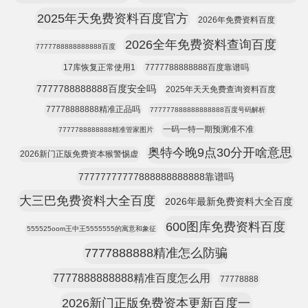
2025年天免费资料百度官方
2026年免费资料百度
2026全年免费资料查询百度
7777788888888888百度
17库恢复正常使用1
7777788888888百度靠谱吗
7777788888888百度安全吗
2025年天天免费查询资料百度
77778888888精准正品吗
777777888888888888百度号码解析
一码一特一期预测准不准
7777788888888精准管家图片
奥特今晚9点30分开啥意思
2026新门正版免费资本猴警惕虚
77777777777888888888888靠谱吗
大三巴免费资料大全百度
2026年最新免费资料大全百度
600图库免费资料百度
555525oom王中王5555555的寓意和象征
7777888888精准怎么防骗
7777888888888精准百度怎么用
77778888
2026新门正版免费资本更新百度一