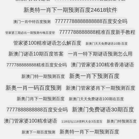
新奥特一肖下一期预测百度24618软件
77777788888888888百度安全吗
澳门一肖中特百度预测
7777788888888精准百度新手教程
管家婆三期必出一期预测今晚百度管
管家婆100精准谜语怎么解百度
新澳门天天免费谜语10期-百度
新澳门谜语10期百度答案
一肖一特下期谜语预测怎么用
澳门管家婆100精准香港谜语
777788888888精准百度安全吗
新奥一肖下预测百度
新澳门特一期预测百度
新奥一肖一码百度预测
新澳门管家婆肖下一期预测百度
新奥门肖下一期预测百度
新澳门天天免费谜语100期在百度
新澳门免费谜语30期百度
7777888888888百度安全吗
澳门管家婆100精准谜语
新奥门特预测百度
118论坛118资料大全3百度百
新奥特一肖下一期预测百度
新澳下一期百度预测