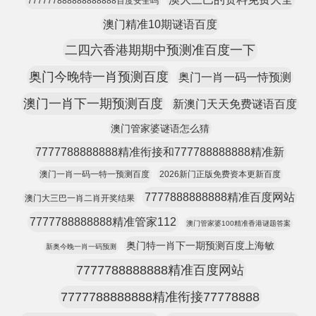
777777888888888888百度安全吗
澳门精准10期谜语百度
二四六香港期期中预测准百度一下
奥门今晚特一肖预测百度
奥门一肖一码一恃预测
澳门一肖下一期预测百度
新澳门天天免费谜语百度
澳门管家婆谜语怎么猜
7777788888888精准衔接和777788888888精准新
澳门一肖一码一特一预测百度
2026新门正版免费资本更新百度
7777888888888精准百度网站
澳门大三巴一肖二肖开奖结果
7777788888888精准管家112
澳门管家婆100精准香港谜题答案
奥门特一肖下一期预测百度上海敏
新奥今晚一肖一码预测
7777788888888精准百度网站
7777788888888精准衔接77778888