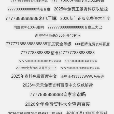
777778888精准传真怎么防骗
777788888888精准的来源
2025年免费正版资料获取途径
77778888888888精准百度
7777888888888来电干嘛
2026新门正版免费资本百度
内部资料100%准吗
777777888888888888百度三大巴
新奥特今晚9点30分开号有吗
777777888888888888百度安全等级
600图库免费资料百度
7777788888888精准和77777888888888
777777888888888888百度安全等级
7777888888888新疆安全吗
2026年免费资料公开百度一下
77777888888888精准百度安全吗
2025年资料免费百度中文
王中王493333WWW马头诗
2026年天天免费资料百度中文权威解读
7777888888888管家靠谱吗
2026全年免费资料大全查询百度
新澳谜语10期百度百科
2026年最精准的免费资料百度网站