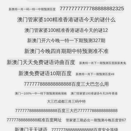
7777777777788888882325
新奥特一肖一码一特一中期预测百度
澳门管家婆100精准香港谜语今天的谜什么
澳门管家婆100精准香港谜语今天的谜12
新澳门开六今晚一特一下期预测327期
新澳门今晚四肖期期中特预测准不准
新澳门天天免费谜语诗曲百度
新奥特一肖下一期预测百度跟新奥免
新澳免费谜语10期百度
新奥特一肖下一期预测百度49
777777888888888888百度三大巴怎么用
澳门一100%一中一特下期预测湖南湖南
澳门管家婆100准谜语今天26年香港
大三巴成都三肖三码中特
777777888888888888百度三大巴77777788888888888
7777788888888精准百度网址
管家婆三期必出一期预测今晚百度管67
新澳门天天谜语
777777888888888888百度安全等级