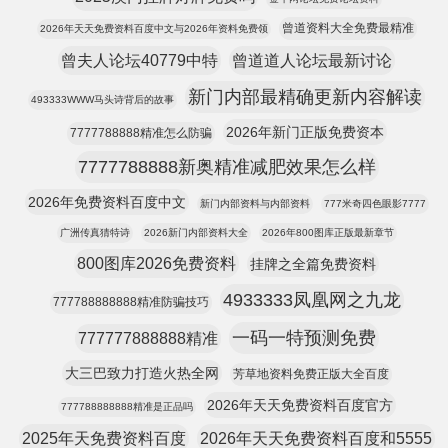
曾道资料大全免费最精准
2026年天天免费资料百度中文与2026年资料免费领
曾夫人论坛40779中特
曾道道人论坛最新讨论
新门内部最精确更新内容解读
493333WWW马头诗背后的故事
2026年新门正版免费资本
7777788888精准怎么防骗
7777788888新奥精准减肥效果怎么样
2026年免费资料百度中文
新门内部资料与内部资料
777米奇四色眼影7777
广洲传真猜特诗
2026新门内部资料大全
2026年800图库正版最新章节
800图库2026免费资料
挂牌之全篇免费资料
4933333凤凰网之九龙
777788888888精准防骗技巧
一码一特预测免费
777777888888精准
大三巴致力打造火热全网
芳草地资料免费正版大全百度
2026年天天免费资料百度官方
777788888888精准是正品吗
2025年天免费资料百度
2026年天天免费资料百度和5555