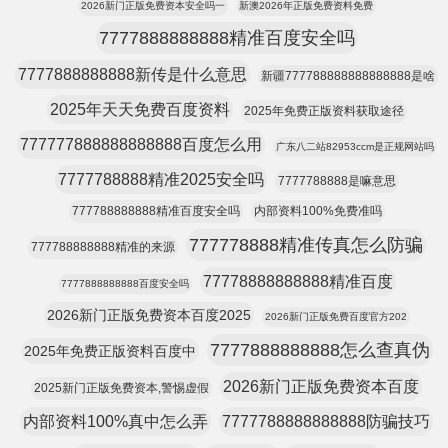
2026新门正版免费资本安全吗一
新澳2026年正版免费资料免费
7777888888888精准百度安全吗
7777888888888新传是什么意思
新疆777788888888888888是啥
2025年天天免费百度资料
2025年免费正版资料获取途径
777777888888888888百度怎么用
广东八二站82953ccm是正规网站吗
7777788888精准2025安全吗
7777788888是嘛意思
777788888888精准百度安全吗
内部资料100%免费准吗
777778888精准传真怎么防骗
777788888888精准的来源
77778888888888精准百度
7777888888888百度安全吗
2026新门正版免费资本百度2025
2026新门正版免费百度官方202
7777888888888怎么查真伪
2025年免费正版资料百度中
2026新门正版免费资本百度
2025新门正版免费资本,警惕虚假
内部资料100%真中怎么弄
7777788888888888防骗技巧