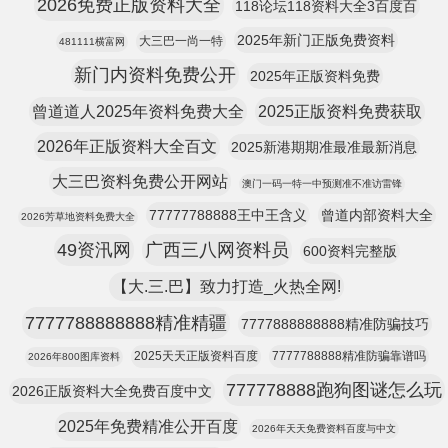
2026免费正版资料大全
118论坛118资料大全3百度百
2025年新门正版免费资料
大三巴一尚一特
481111横富网
新门内资料免费公开
2025年正版资料免费
曾道道人2025年资料免费大全
2025正版资料免费获取
2026年正版资料大全百文
2025新港期期准最准最新消息
大三巴资料免费公开网站
澳门一码一特一中预测准不准访雷锋
77777788888王中王含义
曾道内部资料大全
2026芳草地资料免费大全
49资汛网
广西三八网资料员
600资料完整版
【大.三.巴】致力打造_火热全网!
7777788888888精准精疆
7777888888888精准防骗技巧
2025天天正版资料百度
7777788888精准防骗靠谱吗
2026年800图库资料
777778888跑狗图谜怎么玩
2026正版资料大全免费百度中文
2025年免费精准公开百度
2026年天天免费资料百度与中文