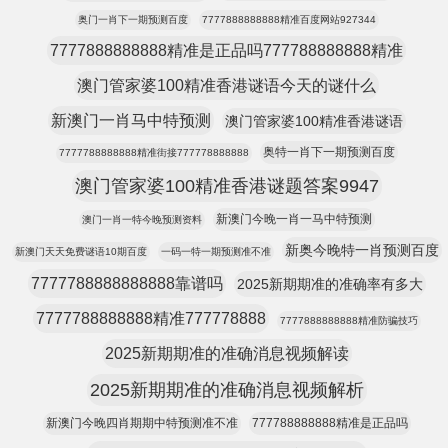
奥门一肖下一期预测百度
7777888888888精准百度网站927344
7777888888888精准是正品吗777788888888精准
澳门管家婆100精准香港谜语今天的谜什么
新澳门一肖马中特预测
澳门管家婆100精准香港谜语
奥特一肖下一期预测百度
7777788888888精准街接777778888888
澳门管家婆100精准香港谜题答案9947
新澳门今晚一肖一马中特预测
澳门一肖一特今晚预测资料
新奥今晚特一肖预测百度
新澳门天天免费谜语10期百度
一码一特一期预测准不准
7777788888888888靠谱吗
2025新期期准的准确率有多大
7777788888888精准777778888
7777888888888精准防骗技巧
2025新期期准的准确消息视频解读
2025新期期准的准确消息视频解析
新澳门今晚四肖期期中特预测准不准
777788888888精准是正品吗