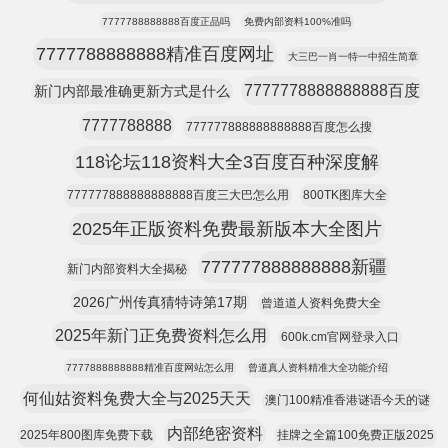
7777788888888百度正品吗
免费内部资料100%准吗
7777788888888精准百度网址
大三巴一肖一特一中招生简章
7777778888888888百度
新门内部最准确更新方式是什么
7777788888
777777888888888888百度怎么搜
118论坛118资料大全3百度百种深度解
777777888888888888百度三大巴怎么用
800TK图库大全
2025年正版资料免费最新版本大全图片
777777888888888新疆
新门内部资料大全揭秘
2026广州传真猜特诗第17期
曾道道人资料免费大全
2025年新门正免费资料怎么用
600k.cm官网登录入口
7777888888888精准百度网站怎么用
曾道真人资料精准大全功能介绍
何仙姑资料兔费大全与2025天天
澳门100精准香港谜语今天的谜
内部绝密资料
2025年800图库免费下载
挂牌之全篇100免费正版2025