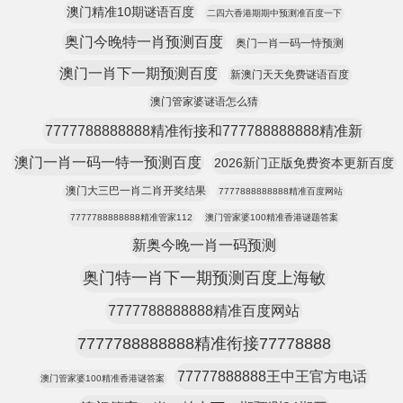
澳门精准10期谜语百度
二四六香港期期中预测准百度一下
奥门今晚特一肖预测百度
奥门一肖一码一恃预测
澳门一肖下一期预测百度
新澳门天天免费谜语百度
澳门管家婆谜语怎么猜
7777788888888精准衔接和777788888888精准新
澳门一肖一码一特一预测百度
2026新门正版免费资本更新百度
澳门大三巴一肖二肖开奖结果
7777888888888精准百度网站
7777788888888精准管家112
澳门管家婆100精准香港谜题答案
新奥今晚一肖一码预测
奥门特一肖下一期预测百度上海敏
7777788888888精准百度网站
7777788888888精准衔接77778888
77777888888王中王官方电话
澳门管家婆100精准香港谜答案