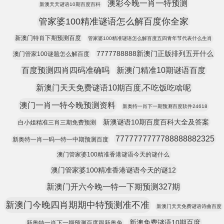
澳彩今晚一肖一特预测
新澳天天谜语10期百度百科
管家婆100精准谜语怎么解百度你全家
新澳门特肖下期预测百度
管家婆100精准谜语怎么解百度五四青年节代表什么生肖
7777788888新澳门正版排列五开什么
澳门管家100谜题怎么解百度
百度预测四肖四码准确吗
新澳门精准10期谜语百度
新澳门天天免费谜语10期百度,不吃饭吃啥呢
澳门一肖一特今晚预测资料
新奥特一肖下一期预测百度软件24618
新澳谜语10期百度百科大全及答案
白小姐精准三肖三期免费预测
7777777777788888882325
新奥特一肖一码一特一中期预测百度
澳门管家婆100精准香港谜语今天的谜什么
澳门管家婆100精准香港谜语今天的谜12
新澳门开六今晚一特一下期预测327期
新澳门今晚四肖期期中特预测准不准
新澳门天天免费谜语诗曲百度
新澳免费谜语10期百度
新奥特一肖下一期预测百度跟新奥免