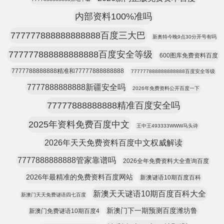
内部资料100%准吗
777777888888888888百度三大巴
新奥特今晚9点30分开号有吗
777777888888888888百度安全等级
600图库免费资料百度
7777788888888精准和77777888888888
777777888888888888百度安全等级
7777888888888新疆安全吗
2026年免费资料公开百度一下
77777888888888精准百度安全吗
2025年资料免费百度中文
王中王493333WWW马头诗
2026年天天免费资料百度中文权威解读
7777888888888管家靠谱吗
2026全年免费资料大全查询百度
2026年最精准的免费资料百度网站
新澳谜语10期百度百科
新澳天天谜语10期百度百科大全
新澳门天天免费谜语四七百度
新澳门下一期预测百度潍坊鲁
新澳门免费谜语10期百度4