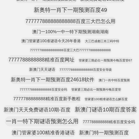
新奥特一肖下一期预测百度49
777777888888888888百度三大巴怎么用
澳门一100%一中一特下期预测湖南湖南
澳门管家婆100准谜语今天26年香港
大三巴成都三肖三码中特
777777888888888888百度三大巴77777788888888888
7777788888888精准百度网址
管家婆三期必出一期预测今晚百度管67
新澳门天天谜语
777777888888888888百度安全等级
新奥特一肖下一期预测百度24618软件
澳门一肖中特百度预测
77777788888888888百度安全吗
管家婆三期必出一期预测今晚百度管
7777788888888精准百度新手教程
管家婆100精准谜语怎么解百度
新澳门谜语10期百度答案
新澳门天天免费谜语10期-百度
一肖一特下期谜语预测怎么用
777788888888精准百度安全吗
澳门管家婆100精准香港谜语
新澳门特一期预测百度