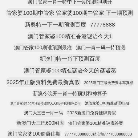
澳门管家一肖一特中下一期预测04期开
管家婆100期中管家 管家婆100期中管家 下一期预测
新奥特一下一期预测百度
77778888
澳门管家婆100精准香港谜语今天1
澳门管家100期谁预测最准
澳门一肖一码一恃预测
新澳门特一肖下预测百度
澳门管家婆100精准谜语今天的谜诸葛
2025年正版资料免费最新真假
2025澳门正版免费资本车真相
新澳今晚开一肖一特预测和神算子
澳管家婆100精准谜语82期
澳门管家婆100精准香港谜好天天徐州科技有限公司
澳门大三巴一肖一码
2025新澳门免费挂牌真假
新澳门大三巴600图库
澳门管家婆100精准谜底答案
澳门管家婆100谜语往期
7777788888888精准和7777888888888