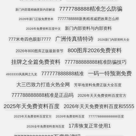
7777788888精准怎么防骗
新门内部最精确更新内容解读
7777788888新奥精准减肥效果怎么样
2026年新门正版免费资本
新门内部资料与内部资料
2026年免费资料百度中文
广洲传真猜特诗
777米奇四色眼影7777
2026新门内部资料大全
800图库2026免费资料
2026年800图库正版最新章节
挂牌之全篇免费资料
777788888888精准防骗技巧
一码一特预测免费
777777888888精准
4933333凤凰网之九龙
大三巴致力打造火热全网
芳草地资料免费正版大全百度
777788888888精准是正品吗
2026年天天免费资料百度官方
2025年天免费资料百度
2026年天天免费资料百度和5555
2025年天免费资料百度官方
2026年免费资料百度
7777788888888888百度
17库恢复正常使用1
2026全年免费资料查询百度