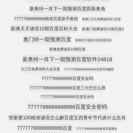
新奥特一肖下一期预测百度跟新奥免
7777788888888精准百度新手教程
新澳门天天免费谜语四七百度
新澳天天谜语10期百度百科大全
新澳门免费谜语10期百度4
奥门特一期预测百度
新澳天天谜语10期百度百科
新澳免费谜语10期百度
新奥特一肖下一期预测百度软件24618
大三巴免费资料大全百度
777777888888888888百度号码解析
7777788888888百度安全吗
777777888888888888百度三大巴怎么用
77777788888888888百度安全吗
7777788888888888百度安全密码
管家婆100精准谜语怎么解百度五四青年节代表什么生肖
77777788888888888百度
7777788888888精准百度网址