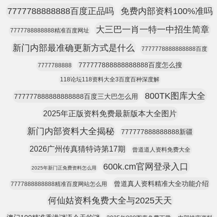
7777788888888百度正品吗
免费内部资料100%准吗
大三巴一肖一特一中招生简章
7777788888888精准百度网址
新门内部最准确更新方式是什么
7777778888888888百度
777777888888888888百度怎么搜
7777788888
118论坛118资料大全3百度百种深度解
800TK图库大全
777777888888888888百度三大巴怎么用
2025年正版资料免费最新版本大全图片
新门内部资料大全揭秘
777777888888888新疆
2026广州传真猜特诗第17期
曾道道人资料免费大全
600k.cm官网登录入口
2025年新门正免费资料怎么用
曾道真人资料精准大全功能介绍
7777888888888精准百度网站怎么用
何仙姑资料兔费大全与2025天天