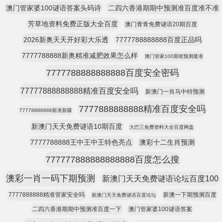
澳门管家婆100谜语答案头码诗
二四六香港期期中预测准百度准不准
芳草地资料免费正版大全百度
澳门青青免费谜语20期百度
2026新奥天天开好彩大乐透
7777788888888百度正品吗
7777788888新奥精准减肥效果怎么样
澳门管家100期谁预测最准
7777788888888888百度安全密码
77777888888888精准百度安全吗
新澳门一肖马中特预测
7777888888888精准百度安全吗
77778888888新准新疆
新澳门天天免费谜语10期百度
大巴三免费资料大全百度网盘
7777788888王中王中王特色亮点
澳彩十二生肖预测
777777888888888888百度怎么搜
澳彩一肖一码下期预测
新澳门天天免费谜语论坛百度100
7777888888精准管家安全吗
新澳一下期预测百度
新澳门天天免费谜语百度论坛
二四六香港期期中预测准百度一下
澳门管家婆100谜语答案