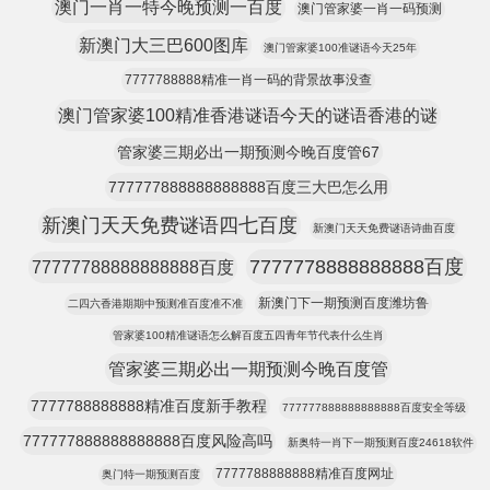
澳门一肖一特今晚预测一百度
澳门管家婆一肖一码预测
新澳门大三巴600图库
澳门管家婆100准谜语今天25年
7777788888精准一肖一码的背景故事没查
澳门管家婆100精准香港谜语今天的谜语香港的谜
管家婆三期必出一期预测今晚百度管67
777777888888888888百度三大巴怎么用
新澳门天天免费谜语四七百度
新澳门天天免费谜语诗曲百度
7777778888888888百度
77777788888888888百度
新澳门下一期预测百度潍坊鲁
二四六香港期期中预测准百度准不准
管家婆100精准谜语怎么解百度五四青年节代表什么生肖
管家婆三期必出一期预测今晚百度管
7777788888888精准百度新手教程
777777888888888888百度安全等级
777777888888888888百度风险高吗
新奥特一肖下一期预测百度24618软件
7777788888888精准百度网址
奥门特一期预测百度