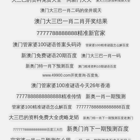
澳大三巴的资料免费大全
澳门大三巴一肖二码的坐井观天
澳门大三巴一肖二肖开奖结果
7777788888888精准新官家
澳门管家婆100谜语答案头码诗
管家婆100精准谜题怎么解百度
新澳门免费谜语20期百度
澳门大三巴一肖一码
新奥门特一肖下预测百度
澳门精准资料10期谜语百度
www.49900.com开奖查询-百度免.
澳门管家婆100准谜语今天26年香港
7777888888888888精准传情
新奥一肖一期预测
管家婆100精准谜语怎么解百度
777777888888888888百度
大三巴的资料免费大全虎略龙韬
新奥门特一肖下一期预测百度老澳门
新奥门肖下一期预测百度
777777888888888888百度三大巴