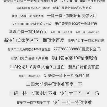
管家婆三期必出一期预测今晚百度管
7777788888888精准百度新手教程
新澳门天天免费谜语10期-百度
管家婆100精准谜语怎么解百度
一肖一特下期谜语预测怎么用
新澳门谜语10期百度答案
澳门管家婆100精准香港谜语
777788888888精准百度安全吗
新澳门特一期预测百度
新奥一肖下预测百度
新奥一肖一码百度预测
新澳门管家婆肖下一期预测百度
新奥门肖下一期预测百度
7777888888888百度安全吗
新澳门天天免费谜语100期在百度
澳门管家婆100精准谜语
新澳门免费谜语30期百度
118论坛118资料大全3百度百
新奥门特预测百度
新奥特一肖下一期预测百度
新澳下一期百度预测
二四六期期中预测准百度一下
一码一特一期预测准不准
澳门大三巴一肖一码
澳门一期一特预测准
新奥下一肖下预测百度