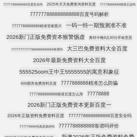
2025年天天免费查询资料百度
7777788888888百度安全吗
77778888888精准正品吗
777777888888888888百度号码解析
一码一特一期预测准不准
7777788888888精准管家图片
2026新门正版免费资本猴警惕虚
奥特今晚9点30分开啥意思
大三巴免费资料大全百度
77777777777888888888888靠谱吗
2026年最新免费资料大全百度
555525oom王中王5555555的寓意和象征
7777888888精准怎么防骗
600图库免费资料百度
77778888
7777888888888精准百度怎么用
2026新门正版免费资本更新百度一
2026年正版资料免费资料百度
77777788888888888百度安全吗
7777788888888靠谱吗评价
777778888传真是真的吗