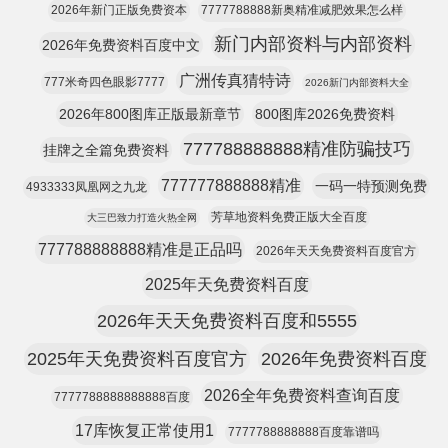
2026年新门正版免费资本
7777788888新奥精准减肥效果怎么样
新门内部资料与内部资料
2026年免费资料百度中文
广洲传真猜特诗
777米奇四色眼影7777
2026新门内部资料大全
2026年800图库正版最新章节
800图库2026免费资料
777788888888精准防骗技巧
挂牌之全篇免费资料
777777888888精准
一码一特预测免费
4933333凤凰网之九龙
芳草地资料免费正版大全百度
大三巴致力打造火热全网
777788888888精准是正品吗
2026年天天免费资料百度官方
2025年天免费资料百度
2026年天天免费资料百度和5555
2025年天免费资料百度官方
2026年免费资料百度
2026全年免费资料查询百度
7777788888888888百度
17库恢复正常使用1
7777788888888百度靠谱吗