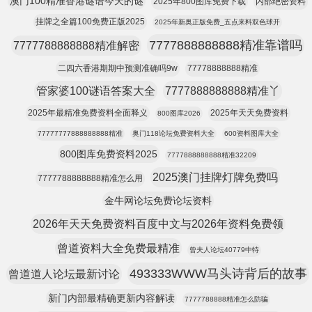
澳门100精准香港谜语今天的谜
2025年800图库免费下载
内部绝密资料
挂牌之全篇100免费正版2025
2025年新奥正版免费_五点来料双色球开
7777888888888精准靠谱吗
7777788888888精准解密
二四六香港期期中预测准确吗9w
77778888888精准
管家婆100谜语答案大全
7777888888888精准丫
2025年最精准免费资料全面释义
2025年天天免费资料
800图库2026
77777777888888888精准
奥门118论坛免费资料大全
600资料图库大全
800图库免费资料2025
7777888888888精准32209
2025澳门挂牌灯牌免费吗
7777788888888精准怎么用
金牛网论坛免费论坛资料
2026年天天免费资料百度中文与2026年资料免费领
曾道资料大全免费最精准
曾夫人论坛40779中特
493333WWW马头诗背后的故事
曾道道人论坛最新讨论
新门内部最精确更新内容解读
7777788888精准怎么防骗