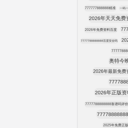
777777888888精准
一码
2026年天天免
77
2026年免费资料百度
2
7777788888888百度安全吗
777778
奥特今晚
2026年最新免
77778
2026年正版
7777788888888靠谱吗评
77778888
2025年免费正