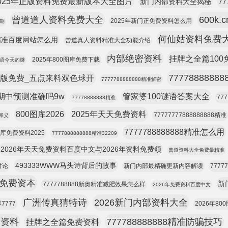
025年正版资料免费最新版本大全图片
新门内部资料大全揭秘
77
曾道道人资料免费大全
600k
2025年新门正免费资料怎么用
7期
何仙姑资料兔费大
88精准百度网站怎么用
曾道真人资料精准大全功能介绍
内部绝密资料
挂牌之全篇100
2025年800图库免费下载
谜语今天的谜
777788888
正版免费_五点来料双色球开
7777788888888精准解密
期中预测准确吗9w
管家婆100谜语答案大全
77
77778888888精准
800图库2026
2025年天天免费资料
77777777888888888精准
释义
7777788888888精准怎么用
图库免费资料2025
7777888888888精准32209
2026年天天免费资料百度中文与2026年资料免费领
曾道资料大全免费最精准
493333WWW马头诗背后的故事
讨论
新门内部最精确更新内容解读
7777
版免费资本
新
7777788888新奥精准减肥效果怎么样
2026年免费资料百度中文
广洲传真猜特诗
2026新门内部资料大全
7777
2026年8
费资料
777788888888精准防骗技巧
挂牌之全篇免费资料