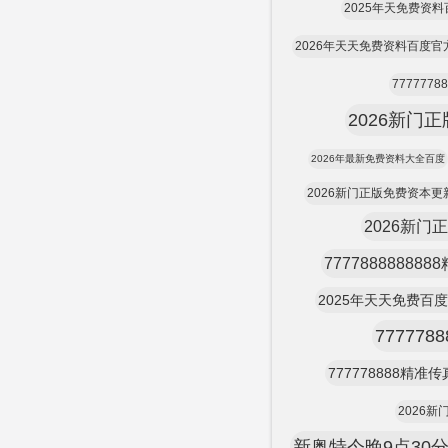
2025年天免费资料
2026年天天免费资料百度官
777777
2026新门
2026年最新免费资料大全百度
2026新门正版免费资本更
2026新
7777888888
2025年天天免费百
777778
777778888精准
2026
新奥特今晚9点30