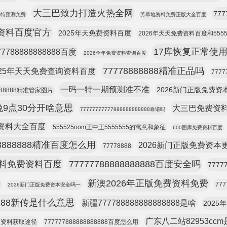
大三巴致力打造火热全网
77
一特预测免费
芳草地资料免费正版大全百度
费资料百度官方
2025年天免费资料百度
2026年天天免费资料百度和555
17库恢复正常使用
77788888888888百度
2026全年免费资料查询百度
77778888888精准正品吗
025年天天免费查询资料百度
777
一码一特一期预测准不准
2026新门正版免费资
8888888精准管家图片
9点30分开啥意思
大三巴免费资
77777777777888888888888靠谱吗
费资料大全百度
555525oom王中王5555555的寓意和象征
600图库免费资料百度
88888888精准百度怎么用
2026新门正版免费资本
77778888
资料免费资料百度
77777788888888888百度安全吗
777
新澳2026年正版免费资料免费
价
77
2026新门正版免费资本安全吗一
88888新传是什么意思
新疆777788888888888888是啥
202
广东八二站82953cc
版资料获取途径
777777888888888888百度怎么用