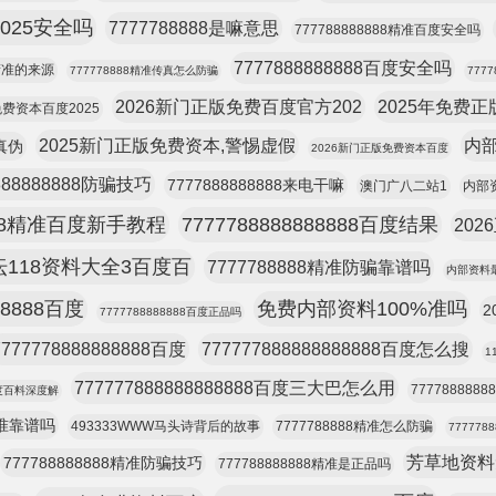
2025安全吗
7777788888是嘛意思
777788888888精准百度安全吗
7777888888888百度安全吗
8精准的来源
777778888精准传真怎么防骗
777
2026新门正版免费百度官方202
2025年免费
免费资本百度2025
2025新门正版免费资本,警惕虚假
内部
查真伪
2026新门正版免费资本百度
8888888888防骗技巧
7777888888888来电干嘛
澳门广八二站1
内部
8888精准百度新手教程
7777788888888888百度结果
20
坛118资料大全3百度百
7777788888精准防骗靠谱吗
内部资料最
888888百度
免费内部资料100%准吗
2
7777788888888百度正品吗
7777778888888888百度
777777888888888888百度怎么搜
1
777777888888888888百度三大巴怎么用
77778888
百度百料深度解
8精准靠谱吗
493333WWW马头诗背后的故事
7777788888精准怎么防骗
77777
芳草地资料
777788888888精准防骗技巧
777788888888精准是正品吗