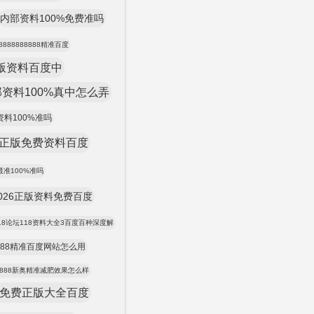
内部资料100%免费准吗
78888888888精准百度
正版资料百度中
资料100%真中怎么弄
资料100%准吗
26正版免费资料百度
准100%准吗
026正版资料免费百度
18论坛118资料大全3百度百种深度解
88888精准百度网站怎么用
88888新奥精准减肥效果怎么样
免费正版大全百度