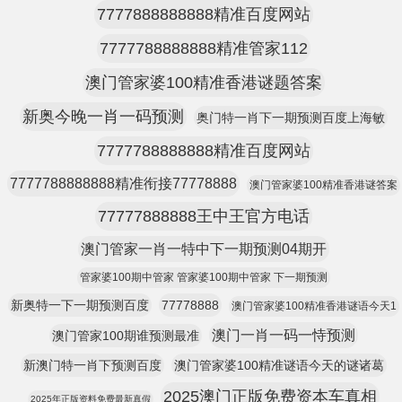
7777888888888精准百度网站
7777788888888精准管家112
澳门管家婆100精准香港谜题答案
新奥今晚一肖一码预测
奥门特一肖下一期预测百度上海敏
7777788888888精准百度网站
7777788888888精准衔接77778888
澳门管家婆100精准香港谜答案
77777888888王中王官方电话
澳门管家一肖一特中下一期预测04期开
管家婆100期中管家 管家婆100期中管家 下一期预测
新奥特一下一期预测百度
77778888
澳门管家婆100精准香港谜语今天1
澳门一肖一码一恃预测
澳门管家100期谁预测最准
新澳门特一肖下预测百度
澳门管家婆100精准谜语今天的谜诸葛
2025澳门正版免费资本车真相
2025年正版资料免费最新真假