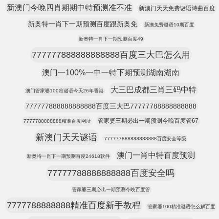
新澳门今晚四肖期期中特预测准不准
新澳门天天免费谜语诗曲百度
新奥特一肖下一期预测百度跟新奥免
新澳免费谜语10期百度
新奥特一肖下一期预测百度49
777777888888888888百度三大巴怎么用
澳门一100%一中一特下期预测湖南湖南
大三巴成都三肖三码中特
澳门管家婆100准谜语今天26年香港
777777888888888888百度三大巴77777788888888888
管家婆三期必出一期预测今晚百度管67
7777788888888精准百度网址
新澳门天天谜语
777777888888888888百度安全等级
澳门一肖中特百度预测
新奥特一肖下一期预测百度24618软件
77777788888888888百度安全吗
管家婆三期必出一期预测今晚百度管
7777788888888精准百度新手教程
管家婆100精准谜语怎么解百度