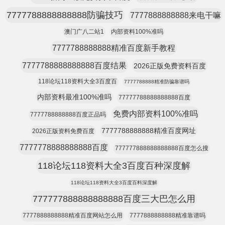
7777788888888888防骗技巧
7777888888888来电干嘛
澳门广八二站1
内部资料100%准吗
7777788888888精准百度新手教程
7777788888888888百度结果
2026正版免费资料百度
118论坛118资料大全3百度百
7777788888精准防骗靠谱吗
内部资料最准100%准吗
77777788888888888百度
免费内部资料100%准吗
7777788888888百度正品吗
7777788888888精准百度网址
2026正版资料免费百度
7777778888888888百度
777777888888888888百度怎么搜
118论坛118资料大全3百度百种深度解
118论坛118资料大全3百度百料深度解
777777888888888888百度三大巴怎么用
7777888888888精准百度网站怎么用
7777888888888精准靠谱吗