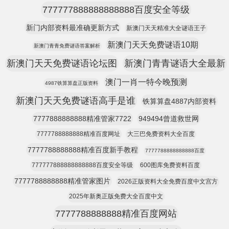
777777888888888888百度安全等级
新门内部资料最准确更新方式
新澳门天天精准大全谜语王子
新澳门天天免费谜语10期
新澳门青青免费谜语答案解析
新澳门天天免费谜语论坛图
新澳门青青谜语大全最新
澳门一肖一特今晚预测
4987铁算算盘正版资料
新澳门天天免费谜语高手是谁
铁算算盘4887内部资料
7777888888888精准管家7722
949494曾道救世网
7777788888888精准百度网址
大三巴免费资料大全百度
7777788888888精准百度新手教程
7777788888888888百度
777777888888888888百度安全等级
600图库免费资料百度
7777788888888精准管家图片
2026正版资料大全免费百度中文宫方
2025年新奥正版免费大全百度中文
7777788888888精准百度网站