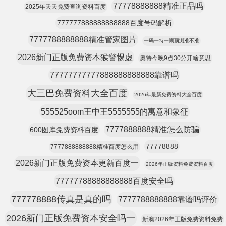
77778888888精准正品吗
2025年天天免费查询资料百度
777777888888888888百度号码解析
7777788888888精准管家图片
一码一特一期预测准不准
2026新门正版免费资本猴警惕虚
奥特今晚9点30分开啥意思
77777777777888888888888靠谱吗
大三巴免费资料大全百度
2026年最新免费资料大全百度
555525oom王中王5555555的寓意和象征
7777888888精准怎么防骗
600图库免费资料百度
77778888
7777888888888精准百度怎么用
2026新门正版免费资本更新百度一
2026年正版资料免费资料百度
77777788888888888百度安全吗
777778888传真是真的吗
7777788888888靠谱吗评价
2026新门正版免费资本安全吗一
新澳2026年正版免费资料免费