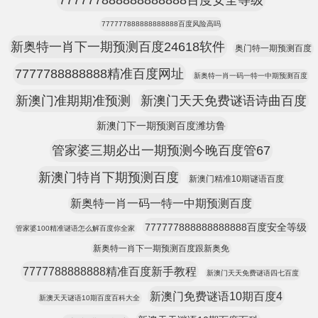
777777888888888888百度安全等级
777777888888888888百度风险高吗
新奥特一肖下一期预测百度24618软件
奥门特一期预测百度
7777788888888精准百度网址
新奥特一肖一码一特一中期预测百度
新澳门准期期准预测
新澳门天天免费谜语诗曲百度
新澳门下一期预测百度潍坊鲁
管家婆三期必出一期预测今晚百度管67
新澳门特肖下期预测百度
新澳门精准10期谜语百度
新奥特一肖一码一特一中期预测百度
777777888888888888百度安全等级
管家婆100精准谜语怎么解百度你全家
新奥特一肖下一期预测百度跟新奥免
7777788888888精准百度新手教程
新澳门天天免费谜语四七百度
新澳门免费谜语10期百度4
新澳天天谜语10期百度百科大全