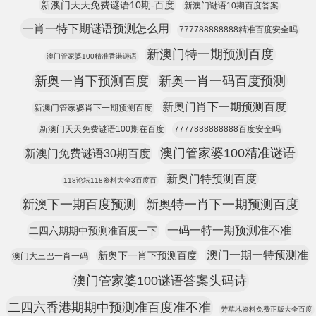
新澳门天天免费谜语10期-百度
新澳门谜语10期百度答案
一肖一特下期谜语预测怎么用
777788888888精准百度安全吗
新澳门特一期预测百度
澳门管家婆100精准香港谜语
新奥一肖下预测百度
新奥一肖一码百度预测
新奥门肖下一期预测百度
新澳门管家婆肖下一期预测百度
新澳门天天免费谜语100期在百度
7777888888888百度安全吗
澳门管家婆100精准谜语
新澳门免费谜语30期百度
新奥门特预测百度
118论坛118资料大全3百度百
新澳下一期百度预测
新奥特一肖下一期预测百度
一码一特一期预测准不准
二四六期期中预测准百度一下
澳门一期一特预测准
新奥下一肖下预测百度
澳门大三巴一肖一码
澳门管家婆100谜语答案头码诗
二四六香港期期中预测准百度准不准
芳草地资料免费正版大全百度