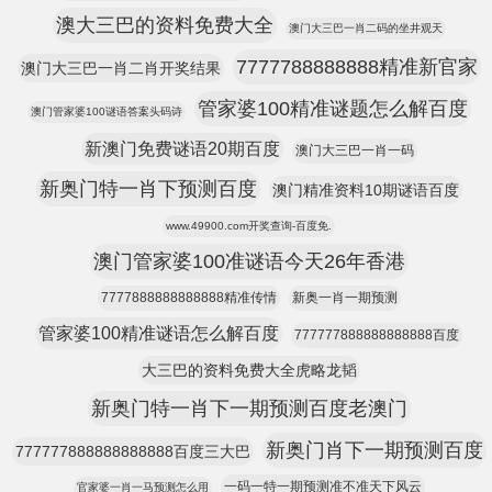
澳大三巴的资料免费大全
澳门大三巴一肖二码的坐井观天
7777788888888精准新官家
澳门大三巴一肖二肖开奖结果
管家婆100精准谜题怎么解百度
澳门管家婆100谜语答案头码诗
新澳门免费谜语20期百度
澳门大三巴一肖一码
新奥门特一肖下预测百度
澳门精准资料10期谜语百度
www.49900.com开奖查询-百度免.
澳门管家婆100准谜语今天26年香港
7777888888888888精准传情
新奥一肖一期预测
管家婆100精准谜语怎么解百度
777777888888888888百度
大三巴的资料免费大全虎略龙韬
新奥门特一肖下一期预测百度老澳门
新奥门肖下一期预测百度
777777888888888888百度三大巴
一码一特一期预测准不准天下风云
官家婆一肖一马预测怎么用