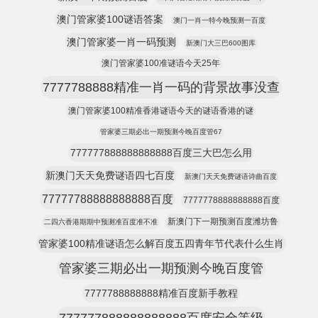
澳门管家婆100谜语答案
澳门一肖一特今晚预测一百度
澳门管家婆一肖一码预测
新澳门大三巴600图库
澳门管家婆100准谜语今天25年
7777788888精准一肖一码的背景故事没查
澳门管家婆100精准香港谜语今天的谜语香港的谜
管家婆三期必出一期预测今晚百度管67
777777888888888888百度三大巴怎么用
新澳门天天免费谜语四七百度
新澳门天天免费谜语诗曲百度
77777788888888888百度
7777778888888888百度
新澳门下一期预测百度潍坊鲁
二四六香港期期中预测准百度准不准
管家婆100精准谜语怎么解百度五四青年节代表什么生肖
管家婆三期必出一期预测今晚百度管
7777788888888精准百度新手教程