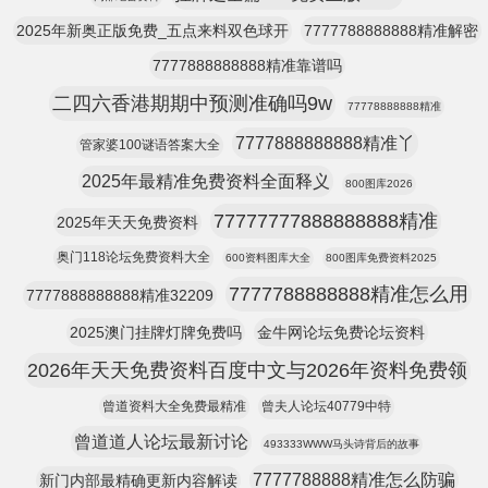
2025年新奥正版免费_五点来料双色球开
7777788888888精准解密
7777888888888精准靠谱吗
二四六香港期期中预测准确吗9w
77778888888精准
7777888888888精准丫
管家婆100谜语答案大全
2025年最精准免费资料全面释义
800图库2026
77777777888888888精准
2025年天天免费资料
奥门118论坛免费资料大全
600资料图库大全
800图库免费资料2025
7777788888888精准怎么用
7777888888888精准32209
2025澳门挂牌灯牌免费吗
金牛网论坛免费论坛资料
2026年天天免费资料百度中文与2026年资料免费领
曾道资料大全免费最精准
曾夫人论坛40779中特
曾道道人论坛最新讨论
493333WWW马头诗背后的故事
7777788888精准怎么防骗
新门内部最精确更新内容解读