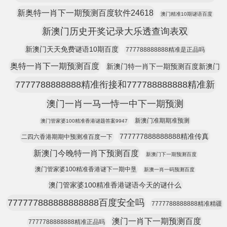
新奥特一肖下一期预测百度软件24618
澳门精准10期谜语百度
新澳门历史开奖记录大乐透查询表双
新澳门天天免费谜语10期百度
777788888888精准是正品吗
奥特一肖下一期预测百度
新澳门特一肖下一期预测百度新澳门
7777788888888精准衔接和777788888888精准新
澳门一肖一马一恃一中下一期预测
新澳门准期期准预测
澳门管家婆100精准香港谜题答案9947
777777888888888精准传真
二四六香港期期中预测准百度一下
新澳门今晚特一肖下预测百度
新澳门下一期预测百度
澳门管家婆100精准香港谜下一期中垦
新澳一肖一码预测百度
澳门管家婆100精准香港谜语今天的谜什么
777777888888888888百度安全吗
7777788888888精准精疆
澳门一肖下一期预测百度
7777788888888精准正品吗