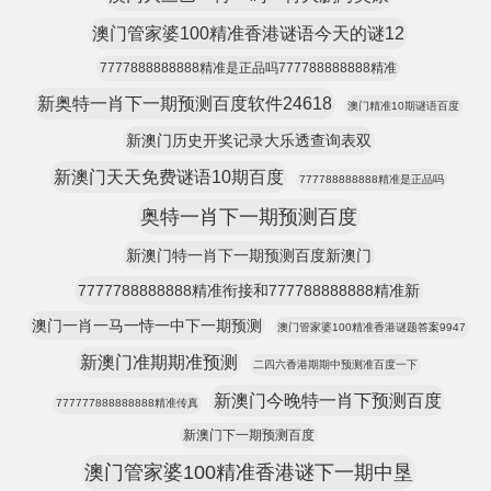
澳门管家婆100精准香港谜语今天的谜12
7777888888888精准是正品吗777788888888精准
新奥特一肖下一期预测百度软件24618
澳门精准10期谜语百度
新澳门历史开奖记录大乐透查询表双
新澳门天天免费谜语10期百度
777788888888精准是正品吗
奥特一肖下一期预测百度
新澳门特一肖下一期预测百度新澳门
7777788888888精准衔接和777788888888精准新
澳门一肖一马一恃一中下一期预测
澳门管家婆100精准香港谜题答案9947
新澳门准期期准预测
二四六香港期期中预测准百度一下
新澳门今晚特一肖下预测百度
777777888888888精准传真
新澳门下一期预测百度
澳门管家婆100精准香港谜下一期中垦