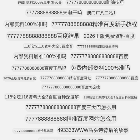
7777788888888888防骗技巧
内部资料100%真中怎么弄
7777888888888来电干嘛
澳门广八二站1
7777788888888精准百度新手教程
内部资料100%准吗
7777788888888888百度结果
2026正版免费资料百度
118论坛118资料大全3百度百
7777788888精准防骗靠谱吗
内部资料最准100%准吗
77777788888888888百度
免费内部资料100%准吗
7777788888888百度正品吗
7777788888888精准百度网址
7777778888888888百度
2026正版资料免费百度
777777888888888888百度怎么搜
118论坛118资料大全3百度百种深度解
118论坛118资料大全3百度百料深度解
777777888888888888百度三大巴怎么用
7777888888888精准百度网站怎么用
493333WWW马头诗背后的故事
7777888888888精准靠谱吗