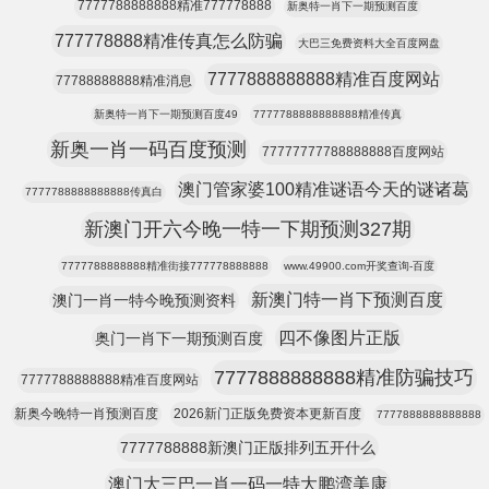
7777788888888精准777778888
新奥特一肖下一期预测百度
777778888精准传真怎么防骗
大巴三免费资料大全百度网盘
7777888888888精准百度网站
77788888888精准消息
新奥特一肖下一期预测百度49
7777788888888888精准传真
新奥一肖一码百度预测
77777777788888888百度网站
澳门管家婆100精准谜语今天的谜诸葛
7777788888888888传真白
新澳门开六今晚一特一下期预测327期
7777788888888精准街接777778888888
www.49900.com开奖查询-百度
新澳门特一肖下预测百度
澳门一肖一特今晚预测资料
四不像图片正版
奥门一肖下一期预测百度
7777888888888精准防骗技巧
7777788888888精准百度网站
新奥今晚特一肖预测百度
2026新门正版免费资本更新百度
7777888888888888
7777788888新澳门正版排列五开什么
澳门大三巴一肖一码一特大鹏湾美康