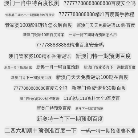
澳门一肖中特百度预测
77777788888888888百度安全吗
7777788888888精准百度新手教程
管家婆三期必出一期预测今晚百度管
管家婆100精准谜语怎么解百度
新澳门天天免费谜语10期-百度
新澳门谜语10期百度答案
一肖一特下期谜语预测怎么用
777788888888精准百度安全吗
新澳门特一期预测百度
澳门管家婆100精准香港谜语
新奥一肖一码百度预测
新澳门管家婆肖下一期预测百度
新奥一肖下预测百度
新澳门天天免费谜语100期在百度
新奥门肖下一期预测百度
新澳门免费谜语30期百度
7777888888888百度安全吗
118论坛118资料大全3百度百
澳门管家婆100精准谜语
新奥门特预测百度
新澳下一期百度预测
新奥特一肖下一期预测百度
二四六期期中预测准百度一下
一码一特一期预测准不准