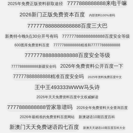
7777888888888来电干嘛
2025年免费正版资料获取途径
2026新门正版免费资本百度
内部资料100%准吗
777777888888888888百度三大巴
新奥特今晚9点30分开号有吗
777777888888888888百度安全等级
600图库免费资料百度
7777788888888精准和77777888888888
777777888888888888百度安全等级
2026年免费资料公开百度一下
7777888888888新疆安全吗
77777888888888精准百度安全吗
2025年资料免费百度中文
王中王493333WWW马头诗
2026年天天免费资料百度中文权威解读
7777888888888管家靠谱吗
2026全年免费资料大全查询百度
2026年最精准的免费资料百度网站
新澳谜语10期百度百科
新澳门天天免费谜语四七百度
新澳天天谜语10期百度百科大全