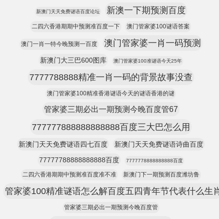
新澳一下期预测百度
新澳门天天免费谜语百度论坛
二四六香港期期中预测准百度一下
澳门管家婆100谜语答案
澳门管家婆一肖一码预测
澳门一肖一特今晚预测一百度
新澳门大三巴600图库
澳门管家婆100准谜语今天25年
7777788888精准一肖一码的背景故事没查
澳门管家婆100精准香港谜语今天的谜语香港的谜
管家婆三期必出一期预测今晚百度管67
777777888888888888百度三大巴怎么用
新澳门天天免费谜语四七百度
新澳门天天免费谜语诗曲百度
77777788888888888百度
7777778888888888百度
二四六香港期期中预测准百度准不准
新澳门下一期预测百度潍坊鲁
管家婆100精准谜语怎么解百度五四青年节代表什么生
管家婆三期必出一期预测今晚百度管