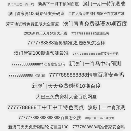
澳门一期一特预测准
新奥下一肖下预测百度
澳门大三巴一肖一码
澳门管家婆100谜语答案头码诗
二四六香港期期中预测准百度准不准
澳门青青免费谜语20期百度
芳草地资料免费正版大全百度
2026新奥天天开好彩大乐透
7777788888888百度正品吗
7777788888新奥精准减肥效果怎么样
澳门管家100期谁预测最准
7777788888888888百度安全密码
新澳门一肖马中特预测
77777888888888精准百度安全吗
7777888888888精准百度安全吗
77778888888新准新疆
新澳门天天免费谜语10期百度
大巴三免费资料大全百度网盘
7777788888王中王中王特色亮点
澳彩十二生肖预测
777777888888888888百度怎么搜
澳彩一肖一码下期预测
新澳门天天免费谜语论坛百度100
7777888888精准管家安全吗