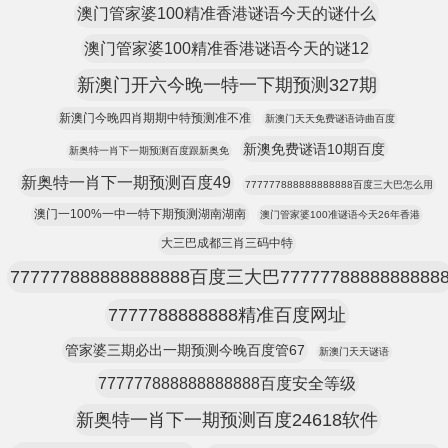
澳门管家婆100精准香港谜语今天的谜什么
澳门管家婆100精准香港谜语今天的谜12
新澳门开六今晚一特一下期预测327期
新澳门今晚四肖期期中特预测准不准
新澳门天天免费谜语诗曲百度
新澳免费谜语10期百度
新奥特一肖下一期预测百度跟新奥免
新奥特一肖下一期预测百度49
777777888888888888百度三大巴怎么用
澳门一100%一中一特下期预测湖南湖南
澳门管家婆100准谜语今天26年香港
大三巴成都三肖三码中特
777777888888888888百度三大巴7777778888888888
7777788888888精准百度网址
管家婆三期必出一期预测今晚百度管67
新澳门天天谜语
777777888888888888百度安全等级
新奥特一肖下一期预测百度24618软件