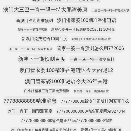
澳门大三巴一肖一码一特大鹏湾美康
大三巴一肖一码一特是谁写的
澳门港家婆100期准香港谜语
新澳门准期期准预测
新奥今晚开一肖预测视频2O2511,1O号九
新奥一肖一码百度预测
新澳门免费谜语10期百度
新澳门天天免费谜语10期-百度
管家一婆一肖预测怎么用772606
澳门大三巴一肖一码一特老板是谁
新澳下一期预测百度
一肖一马一特一预测资料
澳门管家婆100精准香港谜语今天的谜12
澳门管家婆100准谜语今天26年香港
白小姐精准三肖三期免费预测
新奥特一肖下一期预测百度
77788888888精准消息
7777788888新澳门正版排列五开什么
奥门一肖下一期预测百度
7777888888888精准百度网站927344
7777888888888精准是正品吗777788888888精准
新澳门一肖马中特预测
澳门管家婆100精准香港谜语今天的谜什么