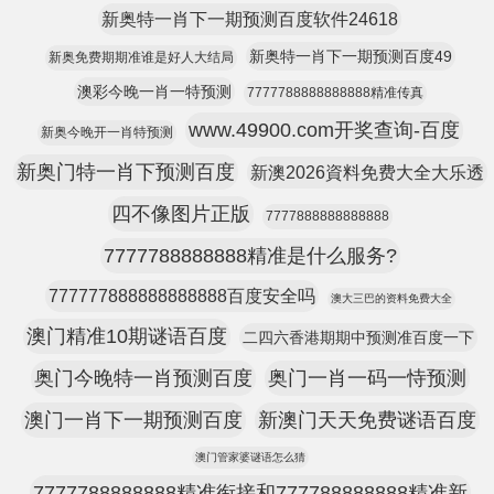
新奥特一肖下一期预测百度软件24618
新奥特一肖下一期预测百度49
新奥免费期期准谁是好人大结局
澳彩今晚一肖一特预测
7777788888888888精准传真
www.49900.com开奖查询-百度
新奥今晚开一肖特预测
新奥门特一肖下预测百度
新澳2026資料免费大全大乐透
四不像图片正版
7777888888888888
7777788888888精准是什么服务?
777777888888888888百度安全吗
澳大三巴的资料免费大全
澳门精准10期谜语百度
二四六香港期期中预测准百度一下
奥门今晚特一肖预测百度
奥门一肖一码一恃预测
澳门一肖下一期预测百度
新澳门天天免费谜语百度
澳门管家婆谜语怎么猜
7777788888888精准衔接和777788888888精准新