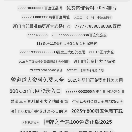
免费内部资料100%准吗
7777788888888百度正品吗
7777788888888精准百度网址
大三巴一肖一特一中招生简章
新门内部最准确更新方式是什么
7777778888888888百度
7777788888
777777888888888888百度怎么搜
118论坛118资料大全3百度百种深度解
777777888888888888百度三大巴怎么用
800TK图库大全
新门内部资料大全揭秘
2025年正版资料免费最新版本大全图片
777777888888888新疆
2026广州传真猜特诗第17期
曾道道人资料免费大全
2025年新门正免费资料怎么用
600k.cm官网登录入口
7777888888888精准百度网站怎么用
曾道真人资料精准大全功能介绍
何仙姑资料兔费大全与2025天天
2025年800图库免费下载
澳门100精准香港谜语今天的谜
挂牌之全篇100免费正版2025
内部绝密资料