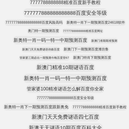
7777788888888精准百度新手教程
777777888888888888百度安全等级
777777888888888888百度风险高吗
新奥特一肖下一期预测百度24618软件
奥门特一期预测百度
7777788888888精准百度网址
新奥特一肖一码一特一中期预测百度
新澳门准期期准预测
新澳门下一期预测百度潍坊鲁
新澳门天天免费谜语诗曲百度
新澳门特肖下期预测百度
管家婆三期必出一期预测今晚百度管67
新澳门精准10期谜语百度
新奥特一肖一码一特一中期预测百度
管家婆100精准谜语怎么解百度你全家
777777888888888888百度安全等级
新奥特一肖下一期预测百度跟新奥免
7777788888888精准百度新手教程
新澳门天天免费谜语四七百度
新澳天天谜语10期百度百科大全