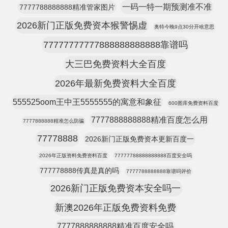
一码一特一期预测准不准
7777788888888精准管家图片
2026新门正版免费资本猴警惕虚
奥特今晚9点30分开啥意思
77777777777888888888888靠谱吗
大三巴免费资料大全百度
2026年最新免费资料大全百度
555525oom王中王5555555的寓意和象征
600图库免费资料百度
7777888888888精准百度怎么用
7777888888精准怎么防骗
77778888
2026新门正版免费资本更新百度一
2026年正版资料免费资料百度
77777788888888888百度安全吗
777778888传真是真的吗
7777788888888靠谱吗评价
2026新门正版免费资本安全吗一
新澳2026年正版免费资料免费
7777888888888精准百度安全吗