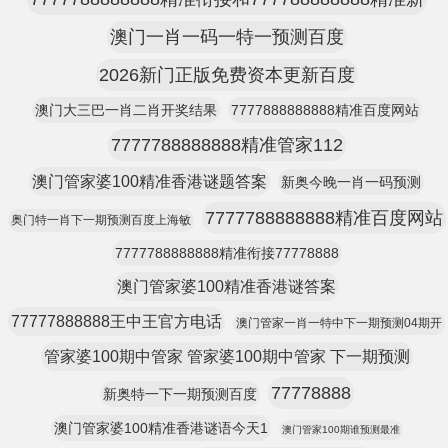
澳门一肖一码一特一预测百度
2026新门正版免费资本更新百度
澳门大三巴一肖二肖开奖结果
7777888888888精准百度网站
7777788888888精准管家112
澳门管家婆100精准香港谜题答案
新奥今晚一肖一码预测
7777788888888精准百度网站
奥门特一肖下一期预测百度上海敏
7777788888888精准衔接77778888
澳门管家婆100精准香港谜答案
77777888888王中王官方电话
澳门管家一肖一特中下一期预测04期开
管家婆100期中管家 管家婆100期中管家 下一期预测
77778888
新奥特一下一期预测百度
澳门管家婆100精准香港谜语今天1
澳门管家100期谁预测最准