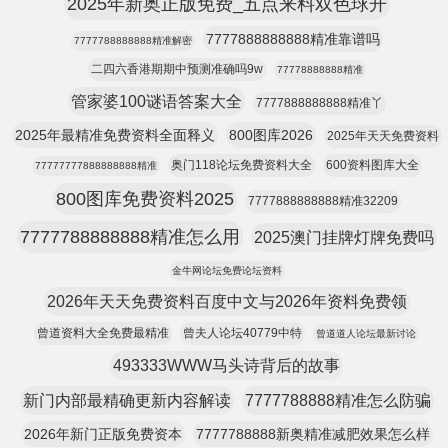
2025年新奥正版免费_五点来料双色球开
7777888888888精准靠谱吗
7777788888888精准解密
二四六香港期期中预测准确吗9w
77778888888精准
管家婆100谜语答案大全
7777888888888精准丫
2025年最精准免费资料全面释义
800图库2026
2025年天天免费资料
奥门118论坛免费资料大全
600资料图库大全
77777777888888888精准
800图库免费资料2025
7777888888888精准32209
7777788888888精准怎么用
2025澳门挂牌灯牌免费吗
金牛网论坛免费论坛资料
2026年天天免费资料百度中文与2026年资料免费领
曾道资料大全免费最精准
曾夫人论坛40779中特
曾道道人论坛最新讨论
493333WWW马头诗背后的故事
新门内部最精确更新内容解读
7777788888精准怎么防骗
2026年新门正版免费资本
7777788888新奥精准减肥效果怎么样