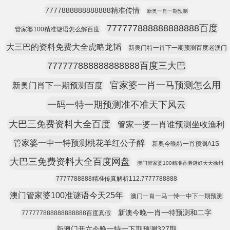
7777888888888888精准传情
新奥一肖一期预测
777777888888888888百度
管家婆100精准谜语怎么解百度
大三巴的资料免费大全虎略龙韬
新奥门特一肖下一期预测百度老澳门
777777888888888888百度三大巴
官家婆一肖一马预测怎么用
新奥门肖下一期预测百度
一码一特一期预测准不准天下风云
大巴三免费资料大全百度
管家一婆一肖谁预测坐收渔利
管家婆一中一特预测桃花羊红公子醉
新奥今晚特一肖预测A1S
大巴三免费资料大全百度网盘
澳门管家婆100精准香港谜好天天徐州
7777788888精准传真解析112.7777788888
澳门管家婆100准谜语今天25年
澳门一肖一马一恃一中下一期预测
新澳今晚一肖一特预测和二字
777777888888888888百度真假
新澳门开六今晚一特一下期预测327期