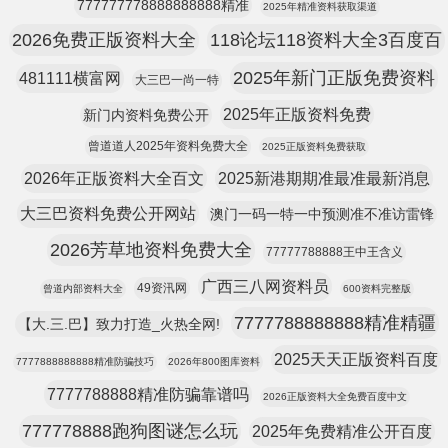
777777778888888888精准
2025年精准资料获取渠道
2026免费正版资料大全
118论坛118资料大全3百度百
2025年新门正版免费资料
481111横富网
大三巴一尚一特
2025年正版资料免费
新门内资料免费公开
曾道道人2025年资料免费大全
2025正版资料免费获取
2026年正版资料大全百文
2025新港期期准最准最新消息
大三巴资料免费公开网站
澳门一码一特一中预测准不准访雷锋
2026芳草地资料免费大全
77777788888王中王含义
广西三八网资料员
49资汛网
曾道内部资料大全
600资料完整版
7777788888888精准精疆
【大.三.巴】致力打造_火热全网!
2025天天正版资料百度
7777888888888精准防骗技巧
2026年800图库资料
7777788888精准防骗靠谱吗
2026正版资料大全免费百度中文
777778888跑狗图谜怎么玩
2025年免费精准公开百度