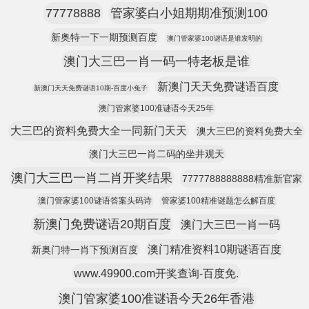
77778888
管家婆白小姐期期准预测100
新奥特一下一期预测百度
澳门管家婆100谜语是谁发明的
澳门大三巴一肖一码一特老板是谁
新澳门天天免费谜语百度
新澳门天天免费谜语10期-百度小兔子
澳门管家婆100准谜语今天25年
大三巴的资料免费大全一同新门天天
澳大三巴的资料免费大全
澳门大三巴一肖二码的坐井观天
澳门大三巴一肖二肖开奖结果
7777788888888精准新官家
澳门管家婆100谜语答案头码诗
管家婆100精准谜题怎么解百度
新澳门免费谜语20期百度
澳门大三巴一肖一码
澳门精准资料10期谜语百度
新奥门特一肖下预测百度
www.49900.com开奖查询-百度免.
澳门管家婆100准谜语今天26年香港