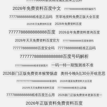
7777788888新奥精准减肥效果怎么样
2026年免费资料百度中文
777788888888精准防骗技巧
777788888888精准是正品吗
芳草地资料免费正版大全百度
2026年免费资料百度
2025年天免费资料百度
7777788888888888百度
2026全年免费资料查询百度
2026年天天免费资料百度官方
7777788888888百度靠谱吗
7777788888888百度安全吗
77778888888精准正品吗
777777888888888888百度号码解析
一码一特一期预测准不准
7777788888888精准管家图片
2026新门正版免费资本猴警惕虚
奥特今晚9点30分开啥意思
77777777777888888888888靠谱吗
2026年最新免费资料大全百度
2025年天天免费查询资料百度
7777888888精准怎么防骗
7777888888888精准百度怎么用
2026新门正版免费资本更新百度一
2026年正版资料免费资料百度