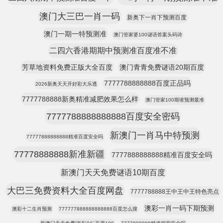
澳门大三巴一肖一码
新奥下一肖下预测百度
澳门一期一特预测准
澳门管家婆100谜语答案头码诗
二四六香港期期中预测准百度准不准
芳草地资料免费正版大全百度
澳门青青免费谜语20期百度
7777788888888百度正品吗
2026新奥天天开好彩大乐透
7777788888新奥精准减肥效果怎么样
澳门管家100期谁预测最准
7777788888888888百度安全密码
新澳门一肖马中特预测
77777888888888精准百度安全吗
77778888888新准新疆
7777888888888精准百度安全吗
新澳门天天免费谜语10期百度
大巴三免费资料大全百度网盘
7777788888王中王中王特色亮点
澳彩一肖一码下期预测
澳彩十二生肖预测
777777888888888888百度怎么搜