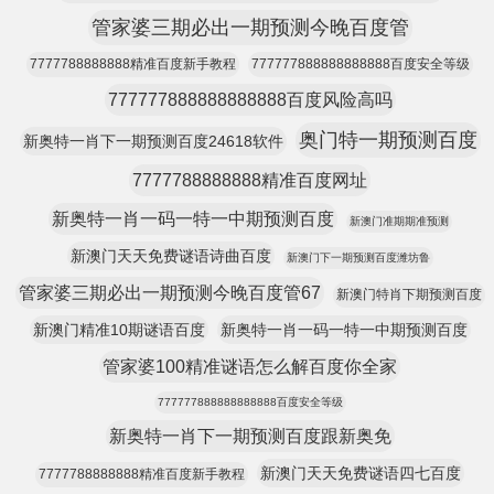
管家婆三期必出一期预测今晚百度管
7777788888888精准百度新手教程
777777888888888888百度安全等级
777777888888888888百度风险高吗
奥门特一期预测百度
新奥特一肖下一期预测百度24618软件
7777788888888精准百度网址
新奥特一肖一码一特一中期预测百度
新澳门准期期准预测
新澳门天天免费谜语诗曲百度
新澳门下一期预测百度潍坊鲁
管家婆三期必出一期预测今晚百度管67
新澳门特肖下期预测百度
新澳门精准10期谜语百度
新奥特一肖一码一特一中期预测百度
管家婆100精准谜语怎么解百度你全家
777777888888888888百度安全等级
新奥特一肖下一期预测百度跟新奥免
新澳门天天免费谜语四七百度
7777788888888精准百度新手教程