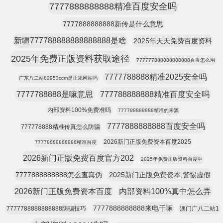
7777888888888精准百度安全吗
7777888888888新传是什么意思
新疆777788888888888888是啥
2025年天天免费百度资料
2025年免费正版资料获取途径
777777888888888888百度怎么用
7777788888精准2025安全吗
广东八二站82953ccm是正规网站吗
7777788888是嘛意思
777788888888精准百度安全吗
内部资料100%免费准吗
777788888888精准的来源
7777888888888百度安全吗
777778888精准传真怎么防骗
2026新门正版免费资本百度2025
77778888888888精准百度
2026新门正版免费百度官方202
2025年免费正版资料百度中
7777888888888怎么查真伪
2025新门正版免费资本,警惕虚假
2026新门正版免费资本百度
内部资料100%真中怎么弄
7777888888888来电干嘛
7777788888888888防骗技巧
澳门广八二站1