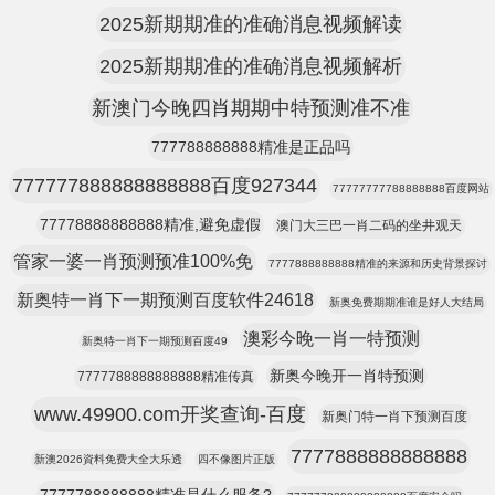
2025新期期准的准确消息视频解读
2025新期期准的准确消息视频解析
新澳门今晚四肖期期中特预测准不准
777788888888精准是正品吗
777777888888888888百度927344
77777777788888888百度网站
77778888888888精准,避免虚假
澳门大三巴一肖二码的坐井观天
管家一婆一肖预测预准100%免
7777888888888精准的来源和历史背景探讨
新奥特一肖下一期预测百度软件24618
新奥免费期期准谁是好人大结局
澳彩今晚一肖一特预测
新奥特一肖下一期预测百度49
新奥今晚开一肖特预测
7777788888888888精准传真
www.49900.com开奖查询-百度
新奥门特一肖下预测百度
7777888888888888
新澳2026資料免费大全大乐透
四不像图片正版