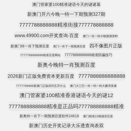
澳门管家婆100精准谜语今天的谜诸葛
新澳门开六今晚一特一下期预测327期
7777788888888精准街接777778888888
www.49900.com开奖查询-百度
澳门一肖一特今晚预测资料
四不像图片正版
新澳门特一肖下预测百度
奥门一肖下一期预测百度
7777888888888精准防骗技巧
7777788888888精准百度网站
新奥今晚特一肖预测百度
7777888888888888
2026新门正版免费资本更新百度
7777788888新澳门正版排列五开什么
澳门大三巴一肖一码一特大鹏湾美康
澳门管家婆100精准香港谜语今天的谜12
7777888888888精准是正品吗777788888888精准
新奥特一肖下一期预测百度软件24618
澳门精准10期谜语百度
新澳门历史开奖记录大乐透查询表双