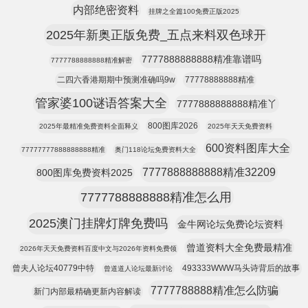
内部绝密资料
挂牌之全篇100免费正版2025
2025年新奥正版免费_五点来料双色球开
7777888888888精准靠谱吗
7777788888888精准解密
二四六香港期期中预测准确吗9w
77778888888精准
管家婆100谜语答案大全
7777888888888精准丫
800图库2026
2025年最精准免费资料全面释义
2025年天天免费资料
600资料图库大全
77777777888888888精准
奥门118论坛免费资料大全
7777888888888精准32209
800图库免费资料2025
7777788888888精准怎么用
2025澳门挂牌灯牌免费吗
金牛网论坛免费论坛资料
曾道资料大全免费最精准
2026年天天免费资料百度中文与2026年资料免费领
曾夫人论坛40779中特
493333WWW马头诗背后的故事
曾道道人论坛最新讨论
7777788888精准怎么防骗
新门内部最精确更新内容解读