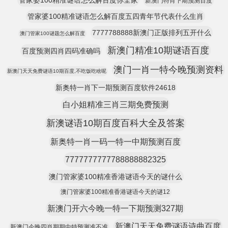
管家婆100精准谜语怎么解百度你全家
新澳门特肖下期预测百度
管家婆100精准谜语怎么解百度五四青年节代表什么生肖
7777788888新澳门正版排列五开什么
澳门管家100谜题怎么解百度
新澳门精准10期谜语百度
百度预测四肖四码准确吗
澳门一肖一特今晚预测资料
新澳门天天免费谜语10期百度,不吃饭吃啥呢
新奥特一肖下一期预测百度软件24618
白小姐精准三肖三期免费预测
新澳谜语10期百度百科大全及答案
新奥特一肖一码一特一中期预测百度
7777777777788888882325
澳门管家婆100精准香港谜语今天的谜什么
澳门管家婆100精准香港谜语今天的谜12
新澳门开六今晚一特一下期预测327期
新澳门天天免费谜语诗曲百度
新澳门今晚四肖期期中特预测准不准