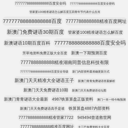
77777788888888888百度安全吗
7777788888888888百度安全密码
管家婆100精准谜语怎么解百度五四青年节代表什么生肖
77777788888888888百度
7777788888888精准百度网址
新澳门免费谜语30期百度
管家婆100精准谜语怎么解百度
7777788888888888百度安全吗
新澳谜语10期百度百科
新澳一下期预测百度
芳草地资料免费正版大全百度
7777888888888精准湖南同普信息科技有限
777777888888888888百度安全等级
新门内部资料最准确更新方式
新澳门天天精准大全谜语王子
新澳门青青免费谜语答案解析
新澳门天天免费谜语10期
新澳门天天免费谜语论坛图
新澳门青青谜语大全最新
4987铁算算盘正版资料
澳门一肖一特今晚预测
铁算算盘4887内部资料
新澳门天天免费谜语高手是谁
7777888888888精准管家7722
949494曾道救世网
7777788888888精准百度网址
大三巴免费资料大全百度