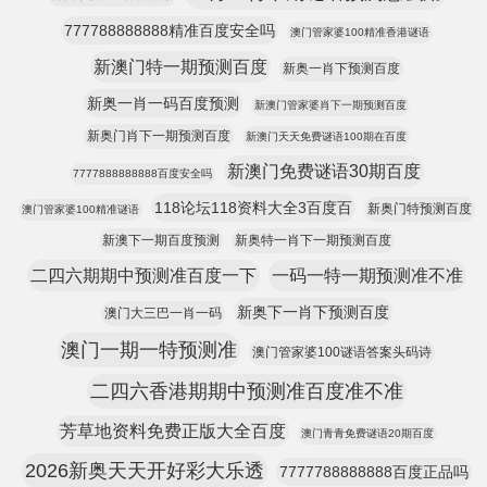
777788888888精准百度安全吗
澳门管家婆100精准香港谜语
新澳门特一期预测百度
新奥一肖下预测百度
新奥一肖一码百度预测
新澳门管家婆肖下一期预测百度
新奥门肖下一期预测百度
新澳门天天免费谜语100期在百度
新澳门免费谜语30期百度
7777888888888百度安全吗
118论坛118资料大全3百度百
新奥门特预测百度
澳门管家婆100精准谜语
新澳下一期百度预测
新奥特一肖下一期预测百度
二四六期期中预测准百度一下
一码一特一期预测准不准
新奥下一肖下预测百度
澳门大三巴一肖一码
澳门一期一特预测准
澳门管家婆100谜语答案头码诗
二四六香港期期中预测准百度准不准
芳草地资料免费正版大全百度
澳门青青免费谜语20期百度
2026新奥天天开好彩大乐透
7777788888888百度正品吗