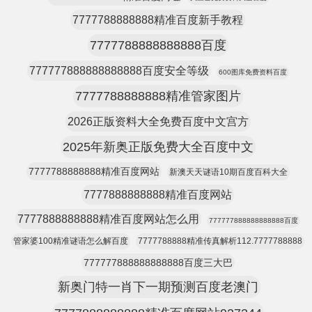
7777788888888精准百度新手教程
7777788888888888百度
777777888888888888百度安全等级
600图库免费资料百度
7777788888888精准管家图片
2026正版资料大全免费百度中文宫方
2025年新奥正版免费大全百度中文
7777788888888精准百度网站
新澳天天谜语10期百度百科大全
7777888888888精准百度网站
7777888888888精准百度网站怎么用
777777888888888888百度
管家婆100精准谜语怎么解百度
7777788888精准传真解析112.7777788888
777777888888888888百度三大巴
新奥门特一肖下一期预测百度老澳门