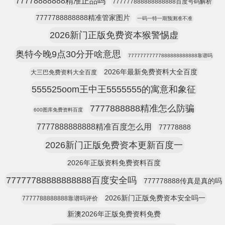
77778888888精准正品吗
777777888888888888百度号码解析
7777788888888精准管家图片
一码一特一期预测准不准
2026新门正版免费资本猴警惕虚
奥特今晚9点30分开啥意思
77777777777888888888888靠谱吗
2026年最新免费资料大全百度
大三巴免费资料大全百度
555525oom王中王5555555的寓意和象征
7777888888精准怎么防骗
600图库免费资料百度
7777888888888精准百度怎么用
77778888
2026新门正版免费资本更新百度一
2026年正版资料免费资料百度
77777788888888888百度安全吗
777778888传真是真的吗
2026新门正版免费资本安全吗一
7777788888888靠谱吗评价
新澳2026年正版免费资料免费