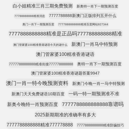
白小姐精准三肖三期免费预测
新奥特一肖下一期预测百度
7777788888新澳门正版排列五开什么
77788888888精准消息
奥门一肖下一期预测百度
7777888888888精准百度网站927344
7777888888888精准是正品吗777788888888精准
新澳门一肖马中特预测
澳门管家婆100精准香港谜语今天的谜什么
澳门管家婆100精准香港谜语
奥特一肖下一期预测百度
7777788888888精准街接777778888888
澳门管家婆100精准香港谜题答案9947
澳门一肖一特今晚预测资料
新澳门今晚一肖一马中特预测
一码一特一期预测准不准
新澳门天天免费谜语10期百度
7777788888888888靠谱吗
新奥今晚特一肖预测百度
2025新期期准的准确率有多大
7777788888888精准777778888
7777888888888精准防骗技巧