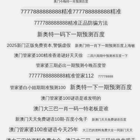
奥门今晚特一肖预测百度
7777888888888精准777788888888精准
777788888888精准正品防骗方法
新奥特一码下一期预测百度
2025新门正版免费资本,警惕虚假
新奥门特一肖下一期预测百度上海敏
澳门管家婆100精准香港谜好天天徐
二四六期期中预测准百度一下
管家婆三期必出一期预测今晚百度管
7777788888888精准管家112
77778888
新奥特一下一期预测百度
管家婆白小姐期期准预测100
澳门管家婆100谜语是谁发明的
澳门大三巴一肖一码一特老板是谁
新澳门天天免费谜语10期-百度小兔子
新澳门天天免费谜语百度
澳门管家婆100准谜语今天25年
大三巴的资料免费大全一同新门天天