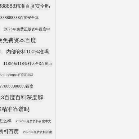
8888888精准百度安全吗
7888888888百度安全吗
2025年免费正版资料百度中
正版免费资本百度
内部资料100%准吗
1
118论坛118资料大全3百度百
77788888888百度正品吗
7778888888888百度
大全3百度百料深度解
888精准靠谱吗
果怎么样
2026年免费资料百度中文
费资料百度
2026年免费资料百度