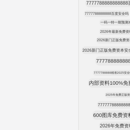
777778888888888
7777788888888百度安全吗
一码一特一期预测
2026年最新免费
2026新门正版免费
2026新门正版免费资本安
777788888
7777788888精准2025安
内部资料100%
2025年免费正版
77777788888
600图库免费资
2026年免费