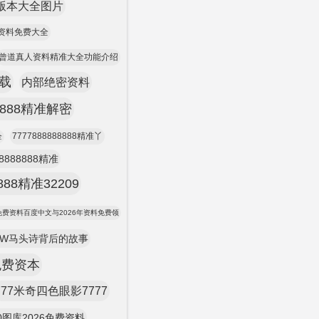
新版本大全图片
资料免费大全
曾道真人资料精准大全功能介绍
下载
内部绝密资料
88888精准解密
7777888888888精准丫
全
88888888精准
8888精准32209
免费资料百度中文与2026年资料免费领
WWW马头诗背后的故事
免费资本
777米奇四色眼影7777
00图库2026免费资料