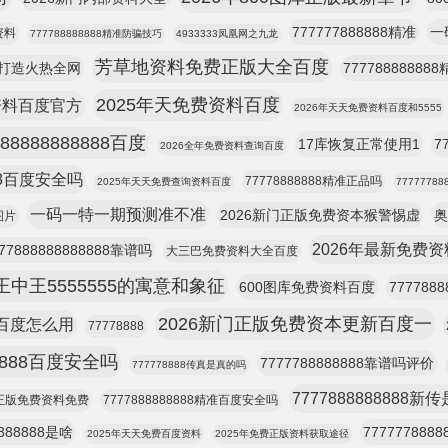
777777888888精准
一
资料
777788888888精准防骗技巧
4933333凤凰网之九龙
芳草地资料免费正版大全百度
打造火热全网
7777888888
2025年天免费资料百度
资料百度官方
2026年天天免费资料百度和5555
788888888888百度
17库恢复正常使用1
7
2026全年免费资料查询百度
888百度安全吗
77778888888精准正品吗
2025年天天免费查询资料百度
7777778
一码一特一期预测准不准
2026新门正版免费资本猴警惕虚
奥
图片
2026年最新免费
777888888888888靠谱吗
大三巴免费资料大全百度
om王中王5555555的寓意和象征
600图库免费资料百度
77778
2026新门正版免费资本更新百度一
精准百度怎么用
77778888
88888百度安全吗
7777788888888靠谱吗评价
777778888传真是真的吗
7777888888888
年正版免费资料免费
7777888888888精准百度安全吗
8888888是啥
777777888
2025年天天免费百度资料
2025年免费正版资料获取途径