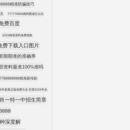
888888精准防骗技巧
中文
777778888跑狗图谜怎么玩
料免费百度
2025精准资料免费领取
料免费下载入口图片
5新期期准的准确率
部资料最准100%准吗
77788888888精准新传剧
26年新奥正版免费大全-百度2025年全
肖一特一中招生简章
8888
百种深度解