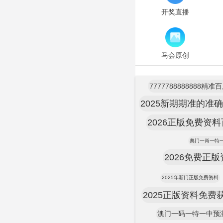
开奖直播
马会原创
7777788888888精
2025新期期准的准
2026正版免费资
奥门一肖一特
2026免费正
2025年新门正版免费资料
2025正版资料免费
澳门一码一特一中预