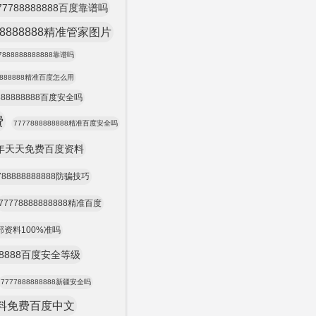
77788888888百度靠谱吗
788888888精准管家图片
77888888888888靠谱吗
88888888精准百度怎么用
8888888888百度安全吗
费
7777888888888精准百度安全吗
5年天天免费百度资料
788888888888防骗技巧
77778888888888精准百度
部资料100%准吗
888888百度安全等级
7777888888888新疆安全吗
资料免费百度中文