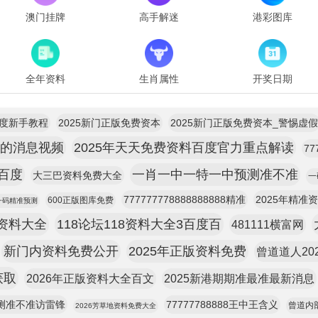
澳门挂牌
高手解迷
港彩图库
全年资料
生肖属性
开奖日期
准百度新手教程
2025新门正版免费资本
2025新门正版免费资本_警惕虚假
确的消息视频
2025年天天免费资料百度官力重点解读
77
料百度
一肖一中一特一中预测准不准
大三巴资料免费大全
一
777777778888888888精准
2025年精准
600正版图库免费
一码精准预测
版资料大全
118论坛118资料大全3百度百
481111横富网
新门内资料免费公开
2025年正版资料免费
曾道道人20
获取
2026年正版资料大全百文
2025新港期期准最准最新消息
测准不准访雷锋
77777788888王中王含义
曾道内
2026芳草地资料免费大全