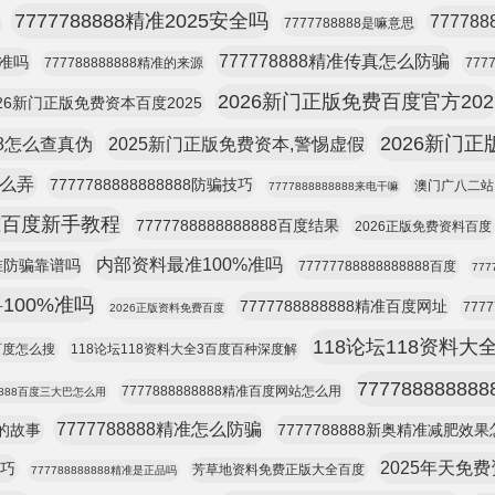
7777788888精准2025安全吗
77778
7777788888是嘛意思
777778888精准传真怎么防骗
费准吗
777788888888精准的来源
777
2026新门正版免费百度官方202
026新门正版免费资本百度2025
2026新门
888怎么查真伪
2025新门正版免费资本,警惕虚假
怎么弄
7777788888888888防骗技巧
澳门广八二站
7777888888888来电干嘛
8精准百度新手教程
7777788888888888百度结果
2026正版免费资料百度
内部资料最准100%准吗
精准防骗靠谱吗
77777788888888888百度
77
100%准吗
7777788888888精准百度网址
777
2026正版资料免费百度
118论坛118资料
88百度怎么搜
118论坛118资料大全3百度百种深度解
7777888888
7777888888888精准百度网站怎么用
888888百度三大巴怎么用
7777788888精准怎么防骗
后的故事
7777788888新奥精准减肥效
2025年天免
技巧
芳草地资料免费正版大全百度
777788888888精准是正品吗