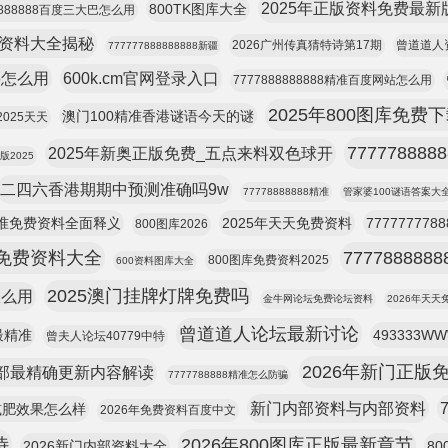
2025年正版资料免费最
800TK图库大全
88888888百度三大巴怎么用
资料大全揭秘
2026广州传真猜特诗第17期
曾道道人
777777888888888新疆
料怎么用
600k.cm官网登录入口
7777888888888精准百度网站怎么用
2025年800图库免费
澳门100精准香港谜语今天的谜
025天天
77777888
2025年新奥正版免费_五点来料双色球开
版2025
二四六香港期期中预测准确吗9w
77778888888精准
管家婆100谜语答案大
精准免费资料全面释义
2025年天天免费资料
777777778
800图库2026
坛免费资料大全
777788888
800图库免费资料2025
600资料图库大全
2025澳门挂牌灯牌免费吗
怎么用
金牛网论坛免费论坛资料
2026年天天
曾道道人论坛最新讨论
最精准
493333
曾夫人论坛40779中特
2026年新门正版
部最精确更新内容解读
7777788888精准怎么防骗
新门内部资料与内部资料
准减肥效果怎么样
2026年免费资料百度中文
诗
2026年800图库正版最新章节
2026新门内部资料大全
8