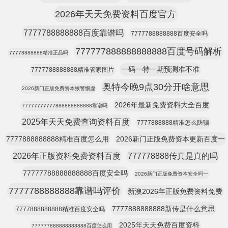
2026年天天免费资料百度官方
7777788888888百度靠谱吗
7777788888888百度安全吗
777777888888888888百度号码解析
77778888888精准正品吗
一码一特一期预测准不准
7777788888888精准管家图片
奥特今晚9点30分开啥意思
2026新门正版免费资本猴警惕虚
2026年最新免费资料大全百度
77777777777888888888888靠谱吗
2025年天天免费查询资料百度
7777888888精准怎么防骗
7777888888888精准百度怎么用
2026新门正版免费资本更新百度一
2026年正版资料免费资料百度
777778888传真是真的吗
77777788888888888百度安全吗
2026新门正版免费资本安全吗一
7777788888888靠谱吗评价
新澳2026年正版免费资料免费
7777888888888新传是什么意思
7777888888888精准百度安全吗
2025年天天免费百度资料
777777888888888888百度怎么用