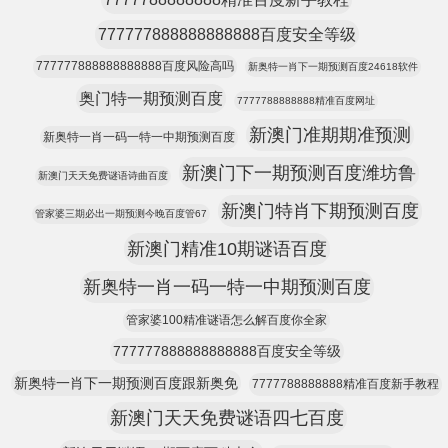
777777888888888888百度安全等级
777777888888888888百度风险高吗
新奥特一肖下一期预测百度24618软件
奥门特一期预测百度
7777788888888精准百度网址
新澳门准期期准预测
新奥特一肖一码一特一中期预测百度
新澳门下一期预测百度潍坊鲁
新澳门天天免费谜语诗曲百度
新澳门特肖下期预测百度
管家婆三期必出一期预测今晚百度管67
新澳门精准10期谜语百度
新奥特一肖一码一特一中期预测百度
管家婆100精准谜语怎么解百度你全家
777777888888888888百度安全等级
新奥特一肖下一期预测百度跟新奥免
7777788888888精准百度新手教程
新澳门天天免费谜语四七百度