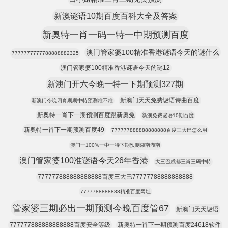
新澳谜语10期百度百科大全及答案
新奥特一肖一码一特一中期预测百度
澳门管家婆100精准香港谜语今天的谜什么
7777777777788888882325
澳门管家婆100精准香港谜语今天的谜12
新澳门开六今晚一特一下期预测327期
新澳门天天免费谜语诗曲百度
新澳门今晚四肖期期中特预测准不准
新奥特一肖下一期预测百度跟新奥免
新澳免费谜语10期百度
新奥特一肖下一期预测百度49
777777888888888888百度三大巴怎么用
澳门一100%一中一特下期预测湖南湖南
澳门管家婆100准谜语今天26年香港
大三巴成都三肖三码中特
777777888888888888百度三大巴77777788888888888
7777788888888精准百度网址
管家婆三期必出一期预测今晚百度管67
新澳门天天谜语
777777888888888888百度安全等级
新奥特一肖下一期预测百度24618软件