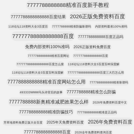
7777788888888精准百度新手教程
2026正版免费资料百度
7777788888888888百度结果
118论坛118资料大全3百度百
7777788888精准防骗靠谱吗
内部资料最准100%准吗
77777788888888888百度
7777788888888百度正品吗
免费内部资料100%准吗
2026正版资料免费百度
7777788888888精准百度网址
7777778888888888百度
777777888888888888百度怎么搜
118论坛118资料大全3百度百种深度解
118论坛118资料大全3百度百料深度解
777777888888888888百度三大巴怎么用
7777888888888精准百度网站怎么用
7777888888888精准靠谱吗
7777788888精准怎么防骗
493333WWW马头诗背后的故事
7777788888新奥精准减肥效果怎么样
2026年免费资料百度中文
777788888888精准防骗技巧
777788888888精准是正品吗
2026年免费资料百度
2025年天免费资料百度
芳草地资料免费正版大全百度
7777788888888888百度
2026全年免费资料查询百度