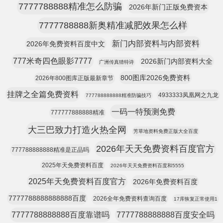
7777788888精准怎么防骗
2026年新门正版免费资本
7777788888新奥精准减肥效果怎么样
新门内部资料与内部资料
2026年免费资料百度中文
777米奇四色眼影7777
2026新门内部资料大全
广洲传真猜特诗
800图库2026免费资料
2026年800图库正版最新章节
挂牌之全篇免费资料
4933333凤凰网之九龙
777788888888精准防骗技巧
一码一特预测免费
777777888888精准
大三巴致力打造火热全网
芳草地资料免费正版大全百度
2026年天天免费资料百度官方
777788888888精准是正品吗
2025年天免费资料百度
2026年天天免费资料百度和5555
2025年天免费资料百度官方
2026年免费资料百度
7777788888888888百度
2026全年免费资料查询百度
17库恢复正常使用1
7777788888888百度靠谱吗
7777788888888百度安全吗