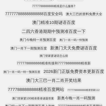
7777788888888精准是什么服务?
777777888888888888百度安全吗
澳大三巴的资料免费大全
澳门精准10期谜语百度
二四六香港期期中预测准百度一下
奥门今晚特一肖预测百度
奥门一肖一码一恃预测
新澳门天天免费谜语百度
澳门一肖下一期预测百度
澳门管家婆谜语怎么猜
7777788888888精准衔接和777788888888精准新
2026新门正版免费资本更新百度
澳门一肖一码一特一预测百度
澳门大三巴一肖二肖开奖结果
7777888888888精准百度网站
7777788888888精准管家112
新奥今晚一肖一码预测
澳门管家婆100精准香港谜题答案