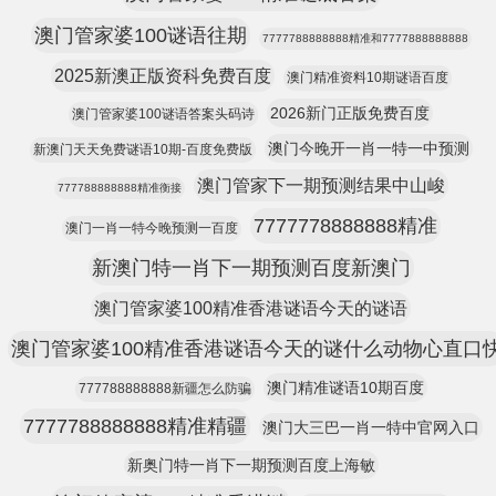
澳门管家婆100谜语往期
7777788888888精准和7777888888888
2025新澳正版资科免费百度
澳门精准资料10期谜语百度
2026新门正版免费百度
澳门管家婆100谜语答案头码诗
澳门今晚开一肖一特一中预测
新澳门天天免费谜语10期-百度免费版
澳门管家下一期预测结果中山峻
777788888888精准衡接
7777778888888精准
澳门一肖一特今晚预测一百度
新澳门特一肖下一期预测百度新澳门
澳门管家婆100精准香港谜语今天的谜语
澳门管家婆100精准香港谜语今天的谜什么动物心直口
澳门精准谜语10期百度
777788888888新疆怎么防骗
7777788888888精准精疆
澳门大三巴一肖一特中官网入口
新奥门特一肖下一期预测百度上海敏