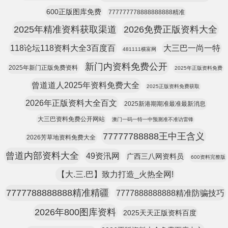
600正版图库免费
777777778888888888精准
2025年精准资料获取渠道
2026免费正版资料大全
118论坛118资料大全3百度百
大三巴一尚一特
481111横富网
新门内资料免费公开
2025年新门正版免费资料
2025年正版资料免费
曾道道人2025年资料免费大全
2025正版资料免费获取
2026年正版资料大全百文
2025新港期期准最准最新消息
大三巴资料免费公开网站
澳门一码一特一中预测准不准访雷锋
77777788888王中王含义
2026芳草地资料免费大全
曾道内部资料大全
49资汛网
广西三八网资料员
600资料完整版
【大.三.巴】致力打造_火热全网!
7777788888888精准精疆
7777888888888精准防骗技巧
2026年800图库资料
2025天天正版资料百度