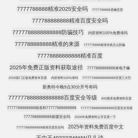
7777788888精准2025安全吗
7777788888是嘛意思
777788888888精准百度安全吗
7777788888888888防骗技巧
内部资料100%免费准吗
777788888888精准的来源
777778888精准传真怎么防骗
77778888888888精准百度
2025年免费正版资料获取途径
7777888888888来电干嘛
2026新门正版免费资本百度
内部资料100%准吗
777777888888888888百度三大巴
新奥特今晚9点30分开号有吗
777777888888888888百度安全等级
600图库免费资料百度
7777788888888精准和77777888888888
777777888888888888百度安全等级
7777888888888新疆安全吗
2026年免费资料公开百度一下
2025年资料免费百度中文
77777888888888精准百度安全吗