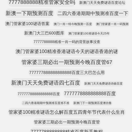
7777888888精准管家安全吗
新澳门天天免费谜语百度论坛
新澳一下期预测百度
二四六香港期期中预测准百度一下
澳门管家婆100谜语答案
澳门一肖一特今晚预测一百度
澳门管家婆一肖一码预测
新澳门大三巴600图库
澳门管家婆100准谜语今天25年
7777788888精准一肖一码的背景故事没查
澳门管家婆100精准香港谜语今天的谜语香港的谜
管家婆三期必出一期预测今晚百度管67
777777888888888888百度三大巴怎么用
新澳门天天免费谜语四七百度
新澳门天天免费谜语诗曲百度
7777778888888888百度
77777788888888888百度
二四六香港期期中预测准百度准不准
新澳门下一期预测百度潍坊鲁
管家婆100精准谜语怎么解百度五四青年节代表什么生肖
管家婆三期必出一期预测今晚百度管
7777788888888精准百度新手教程