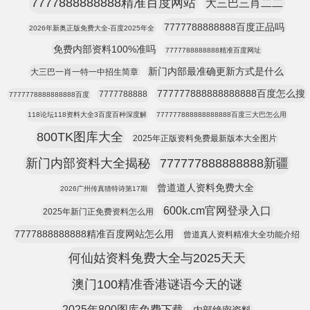
7777888888888精准百度网站
大三巴三肖二二
7777788888888百度正品吗
2026年新奥正版免费大全-百度2025年全
免费内部资料100%准吗
7777788888888精准百度网址
新门内部最准确更新方式是什么
大三巴一肖一特一中招生简章
777777888888888888百度怎么搜
7777788888
7777778888888888百度
118论坛118资料大全3百度百种深度解
777777888888888888百度三大巴怎么用
800TK图库大全
2025年正版资料免费最新版本大全图片
新门内部资料大全揭秘
777777888888888新疆
曾道道人资料免费大全
2026广州传真猜特诗第17期
600k.cm官网登录入口
2025年新门正免费资料怎么用
7777888888888精准百度网站怎么用
曾道真人资料精准大全功能介绍
何仙姑资料兔费大全与2025天天
澳门100精准香港谜语今天的谜
2025年800图库免费下载