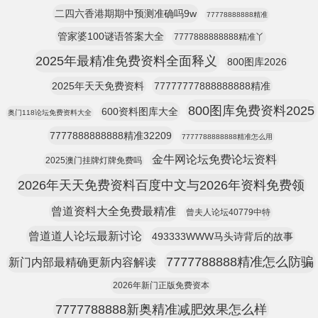
二四六香港期期中预测准确吗9w
77778888888精准
管家婆100谜语答案大全
7777888888888精准丫
2025年最精准免费资料全面释义
800图库2026
2025年天天免费资料
77777777888888888精准
800图库免费资料2025
600资料图库大全
奥门118论坛免费资料大全
7777888888888精准32209
7777788888888精准怎么用
金牛网论坛免费论坛资料
2025澳门挂牌灯牌免费吗
2026年天天免费资料百度中文与2026年资料免费领
曾道资料大全免费最精准
曾夫人论坛40779中特
曾道道人论坛最新讨论
493333WWW马头诗背后的故事
7777788888精准怎么防骗
新门内部最精确更新内容解读
2026年新门正版免费资本
7777788888新奥精准减肥效果怎么样