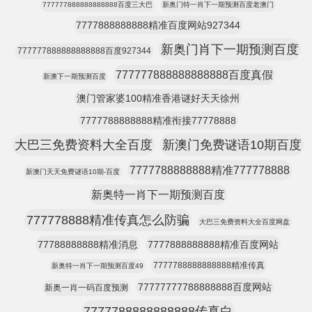
777777888888888888百度三大巴
新奥门特一肖下一期预测百度老澳门
7777888888888精准百度网站927344
新奥门肖下一期预测百度
777777888888888888百度927344
777777888888888888百度真假
新澳下一期预测百度
澳门管家婆100精准香港谜好天天徐州
7777788888888精准衔接77778888
大巴三免费资料大全百度
新澳门免费谜语10期百度
7777788888888精准777778888
新澳门天天免费谜语10期-百度
新奥特一肖下一期预测百度
777778888精准传真怎么防骗
大巴三免费资料大全百度网盘
77788888888精准消息
7777888888888精准百度网站
7777788888888888精准传真
新奥特一肖下一期预测百度49
77777777788888888百度网站
新奥一肖一码百度预测
7777788888888888传真白