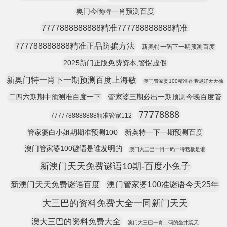
奥门今晚特一肖预测百度
7777888888888精准777788888888精准
777788888888精准正品防骗方法
新奥特一码下一期预测百度
2025新门正版免费资本,警惕虚假
新奥门特一肖下一期预测百度上海敏
澳门管家婆100精准香港谜好天天徐
二四六期期中预测准百度一下
管家婆三期必出一期预测今晚百度管
77778888
7777788888888精准管家112
管家婆白小姐期期准预测100
新奥特一下一期预测百度
澳门管家婆100谜语是谁发明的
澳门大三巴一肖一码一特老板是谁
新澳门天天免费谜语10期-百度小兔子
新澳门天天免费谜语百度
澳门管家婆100准谜语今天25年
大三巴的资料免费大全一同新门天天
澳大三巴的资料免费大全
澳门大三巴一肖二码的坐井观天