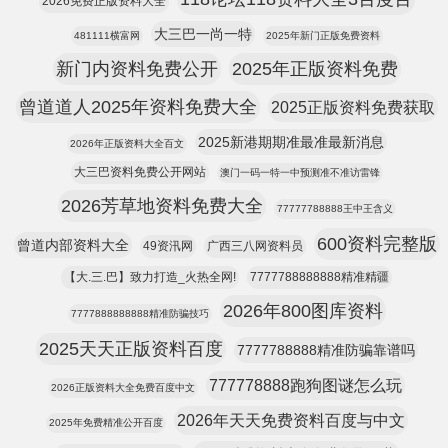
2026免费正版资料大全
大三巴一尚一特
481111横富网
2025年新门正版免费资料
新门内资料免费公开
2025年正版资料免费
曾道道人2025年资料免费大全
2025正版资料免费获取
2025新港期期准最准最新消息
2026年正版资料大全百文
大三巴资料免费公开网站
澳门一码一特一中预测准不准访雷锋
2026芳草地资料免费大全
77777788888王中王含义
600资料完整版
曾道内部资料大全
49资汛网
广西三八网资料员
【大.三.巴】致力打造_火热全网!
7777788888888精准精疆
2026年800图库资料
7777888888888精准防骗技巧
2025天天正版资料百度
7777788888精准防骗靠谱吗
777778888跑狗图谜怎么玩
2026正版资料大全免费百度中文
2026年天天免费资料百度与中文
2025年免费精准公开百度