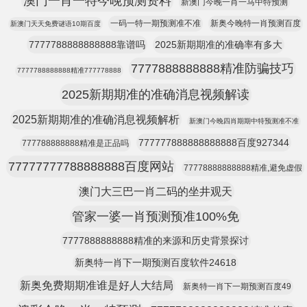
澳门一肖一特今晚预测资料
新澳门今晚一肖一马中特预测
一码一特一期预测准不准
新奥今晚特一肖预测百度
新澳门天天免费谜语10期百度
7777788888888888靠谱吗
2025新期期准的准确率有多大
7777888888888精准防骗技巧
7777788888888精准777778888
2025新期期准的准确消息视频解读
2025新期期准的准确消息视频解析
新澳门今晚四肖期期中特预测准不准
777777888888888888百度927344
777788888888精准是正品吗
77777777788888888百度网站
77778888888888精准,避免虚假
澳门大三巴一肖二码的坐井观天
管家一婆一肖预测预准100%免
7777888888888精准的来源和历史背景探讨
新奥特一肖下一期预测百度软件24618
新奥免费期期准谁是好人大结局
新奥特一肖下一期预测百度49