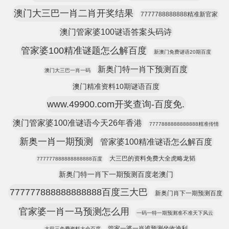
澳门大三巴一肖二肖开奖结果
7777788888888精准新官家
澳门管家婆100谜语答案头码诗
管家婆100精准谜题怎么解百度
新澳门免费谜语20期百度
新奥门特一肖下预测百度
澳门大三巴一肖一码
澳门精准资料10期谜语百度
www.49900.com开奖查询-百度免.
澳门管家婆100准谜语今天26年香港
7777888888888888精准传情
新奥一肖一期预测
管家婆100精准谜语怎么解百度
大三巴的资料免费大全虎略龙韬
777777888888888888百度
新奥门特一肖下一期预测百度老澳门
777777888888888888百度三大巴
新奥门肖下一期预测百度
官家婆一肖一马预测怎么用
一码一特一期预测准不准天下风云
管家一婆一肖谁预测坐收渔利
大巴三免费资料大全百度