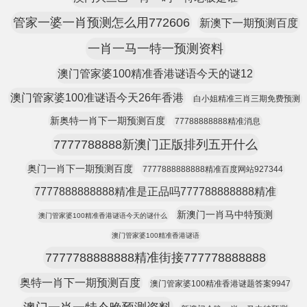
管家一婆一肖预测怎么用772606
新澳下一期预测百度
一肖一马一特一预测资料
澳门管家婆100精准香港谜语今天的谜12
澳门管家婆100准谜语今天26年香港
白小姐精准三肖三期免费预测
新奥特一肖下一期预测百度
77788888888精准消息
7777788888新澳门正版排列五开什么
奥门一肖下一期预测百度
7777888888888精准百度网站927344
7777888888888精准是正品吗777788888888精准
新澳门一肖马中特预测
澳门管家婆100精准香港谜语今天的谜什么
澳门管家婆100精准香港谜语
7777788888888精准街接777778888888
奥特一肖下一期预测百度
澳门管家婆100精准香港谜题答案9947