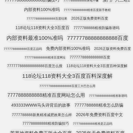
7777788888888888防骗技巧
澳门广八二站1
7777888888888来电干嘛
内部资料100%准吗
7777788888888精准百度新手教程
2026正版免费资料百度
7777788888888888百度结果
118论坛118资料大全3百度百
7777788888精准防骗靠谱吗
内部资料最准100%准吗
77777788888888888百度
免费内部资料100%准吗
2026正版资料免费百度
7777788888888百度正品吗
7777778888888888百度
7777788888888精准百度网址
777777888888888888百度怎么搜
118论坛118资料大全3百度百种深度解
118论坛118资料大全3百度百料深度解
777777888888888888百度三大巴怎么用
7777888888888精准百度网站怎么用
7777888888888精准靠谱吗
493333WWW马头诗背后的故事
7777788888精准怎么防骗
2026年免费资料百度中文
7777788888新奥精准减肥效果怎么样
777788888888精准防骗技巧
777788888888精准是正品吗