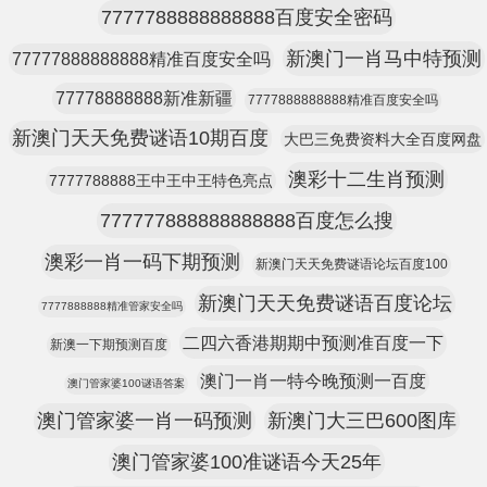
7777788888888888百度安全密码
新澳门一肖马中特预测
77777888888888精准百度安全吗
77778888888新准新疆
7777888888888精准百度安全吗
新澳门天天免费谜语10期百度
大巴三免费资料大全百度网盘
澳彩十二生肖预测
7777788888王中王中王特色亮点
777777888888888888百度怎么搜
澳彩一肖一码下期预测
新澳门天天免费谜语论坛百度100
新澳门天天免费谜语百度论坛
7777888888精准管家安全吗
二四六香港期期中预测准百度一下
新澳一下期预测百度
澳门一肖一特今晚预测一百度
澳门管家婆100谜语答案
澳门管家婆一肖一码预测
新澳门大三巴600图库
澳门管家婆100准谜语今天25年