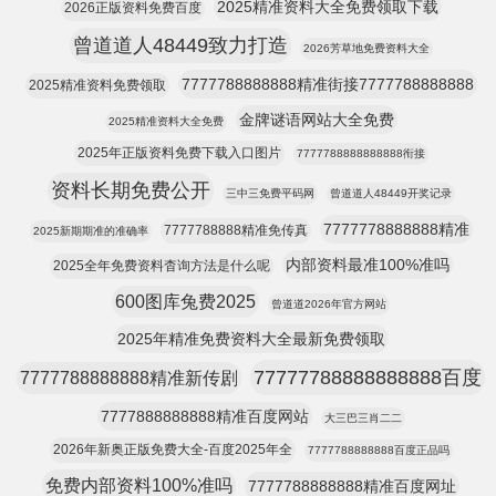
2025精准资料大全免费领取下载
2026正版资料免费百度
曾道道人48449致力打造
2026芳草地免费资料大全
7777788888888精准街接7777788888888
2025精准资料免费领取
金牌谜语网站大全免费
2025精准资料大全免费
2025年正版资料免费下载入口图片
7777788888888888衔接
资料长期免费公开
三中三免费平码网
曾道道人48449开奖记录
7777778888888精准
7777788888精准免传真
2025新期期准的准确率
内部资料最准100%准吗
2025全年免费资料杳询方法是什么呢
600图库兔费2025
曾道道2026年官方网站
2025年精准免费资料大全最新免费领取
77777788888888888百度
7777788888888精准新传剧
7777888888888精准百度网站
大三巴三肖二二
2026年新奥正版免费大全-百度2025年全
7777788888888百度正品吗
免费内部资料100%准吗
7777788888888精准百度网址