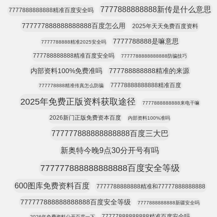
7777888888888新传是什么意思
7777888888888精准百度安全吗
777777888888888888百度怎么用
2025年天天免费百度资料
7777788888是嘛意思
7777788888精准2025安全吗
777788888888精准百度安全吗
7777788888888888防骗技巧
内部资料100%免费准吗
777788888888精准的来源
77778888888888精准百度
777778888精准传真怎么防骗
2025年免费正版资料获取途径
7777888888888来电干嘛
2026新门正版免费资本百度
内部资料100%准吗
777777888888888888百度三大巴
新奥特今晚9点30分开号有吗
777777888888888888百度安全等级
600图库免费资料百度
7777788888888精准和77777888888888
777777888888888888百度安全等级
7777888888888新疆安全吗
77777888888888精准百度安全吗
2026年免费资料公开百度一下