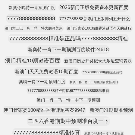
2026新门正版免费资本更新百度
新奥今晚特一肖预测百度
7777888888888888
7777788888新澳门正版排列五开什么
澳门大三巴一肖一码一特大鹏湾美康
澳门管家婆100精准香港谜语今天的谜12
7777888888888精准是正品吗777788888888精准
新奥特一肖下一期预测百度软件24618
澳门精准10期谜语百度
新澳门历史开奖记录大乐透查询表双
新澳门天天免费谜语10期百度
777788888888精准是正品吗
奥特一肖下一期预测百度
新澳门特一肖下一期预测百度新澳门
7777788888888精准衔接和777788888888精准新
澳门一肖一马一恃一中下一期预测
澳门管家婆100精准香港谜题答案9947
新澳门准期期准预测
二四六香港期期中预测准百度一下
777777888888888精准传真
新澳门今晚特一肖下预测百度