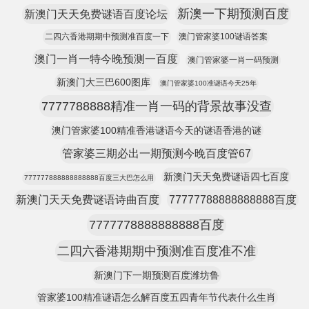
新澳一下期预测百度
新澳门天天免费谜语百度论坛
二四六香港期期中预测准百度一下
澳门管家婆100谜语答案
澳门一肖一特今晚预测一百度
澳门管家婆一肖一码预测
新澳门大三巴600图库
澳门管家婆100准谜语今天25年
7777788888精准一肖一码的背景故事没查
澳门管家婆100精准香港谜语今天的谜语香港的谜
管家婆三期必出一期预测今晚百度管67
新澳门天天免费谜语四七百度
777777888888888888百度三大巴怎么用
新澳门天天免费谜语诗曲百度
77777788888888888百度
7777778888888888百度
二四六香港期期中预测准百度准不准
新澳门下一期预测百度潍坊鲁
管家婆100精准谜语怎么解百度五四青年节代表什么生肖