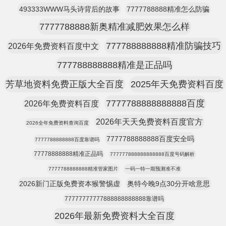
493333WWW马头诗背后的故事
7777788888精准怎么防骗
7777788888新奥精准减肥效果怎么样
777788888888精准防骗技巧
2026年免费资料百度中文
777788888888精准是正品吗
芳草地资料免费正版大全百度
2025年天免费资料百度
7777788888888888百度
2026年免费资料百度
2026年天天免费资料百度官方
2026全年免费资料查询百度
7777788888888百度安全吗
7777788888888百度靠谱吗
77778888888精准正品吗
777777888888888888百度号码解析
7777788888888精准管家图片
一码一特一期预测准不准
2026新门正版免费资本猴警惕虚
奥特今晚9点30分开啥意思
77777777777888888888888靠谱吗
2026年最新免费资料大全百度