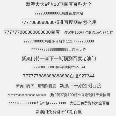
新澳天天谜语10期百度百科大全
7777888888888精准百度网站
7777888888888精准百度网站怎么用
777777888888888888百度
管家婆100精准谜语怎么解百度
7777788888精准传真解析112.7777788888
777777888888888888百度三大巴
新奥门特一肖下一期预测百度老澳门
7777888888888精准百度网站927344
777777888888888888百度927344
新澳下一期预测百度
新奥门肖下一期预测百度
澳门管家婆100精准香港谜好天天徐州
777777888888888888百度真假
7777788888888精准衔接77778888
大巴三免费资料大全百度
新澳门免费谜语10期百度