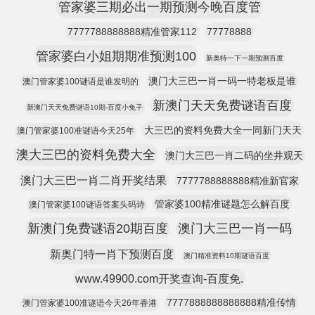
管家婆三期必出一期预测今晚百度管
7777788888888精准管家112
77778888
管家婆白小姐期期准预测100
新奥特一下一期预测百度
澳门大三巴一肖一码一特老板是谁
澳门管家婆100谜语是谁发明的
新澳门天天免费谜语百度
新澳门天天免费谜语10期-百度小兔子
大三巴的资料免费大全一同新门天天
澳门管家婆100准谜语今天25年
澳大三巴的资料免费大全
澳门大三巴一肖二码的坐井观天
澳门大三巴一肖二肖开奖结果
7777788888888精准新官家
管家婆100精准谜题怎么解百度
澳门管家婆100谜语答案头码诗
新澳门免费谜语20期百度
澳门大三巴一肖一码
新奥门特一肖下预测百度
澳门精准资料10期谜语百度
www.49900.com开奖查询-百度免.
7777888888888888精准传情
澳门管家婆100准谜语今天26年香港