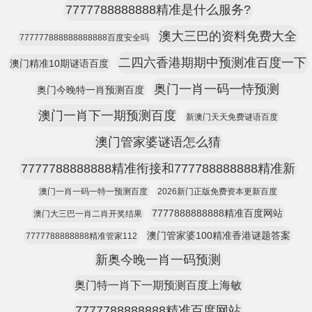
7777788888888精准是什么服务?
澳大三巴的资料免费大全
777777888888888888百度安全吗
二四六香港期期中预测准百度一下
澳门精准10期谜语百度
奥门一肖一码一恃预测
奥门今晚特一肖预测百度
澳门一肖下一期预测百度
新澳门天天免费谜语百度
澳门管家婆谜语怎么猜
7777788888888精准衔接和777788888888精准新
澳门一肖一码一特一预测百度
2026新门正版免费资本更新百度
7777888888888精准百度网站
澳门大三巴一肖二肖开奖结果
澳门管家婆100精准香港谜题答案
7777788888888精准管家112
新奥今晚一肖一码预测
奥门特一肖下一期预测百度上海敏
7777788888888精准百度网站