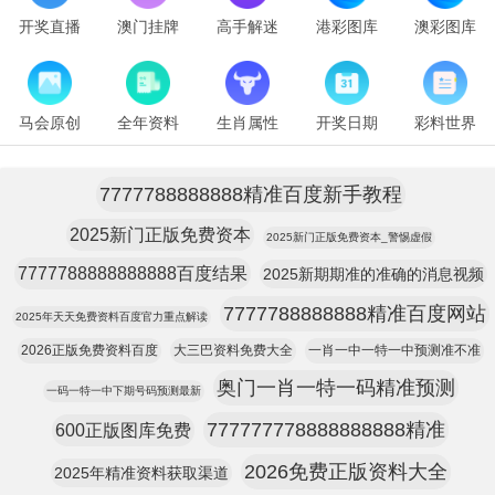
开奖直播
澳门挂牌
高手解迷
港彩图库
澳彩图库
马会原创
全年资料
生肖属性
开奖日期
彩料世界
7777788888888精准百度新手教程
2025新门正版免费资本
2025新门正版免费资本_警惕虚假
7777788888888888百度结果
2025新期期准的准确的消息视频
7777788888888精准百度网站
2025年天天免费资料百度官力重点解读
2026正版免费资料百度
大三巴资料免费大全
一肖一中一特一中预测准不准
奥门一肖一特一码精准预测
一码一特一中下期号码预测最新
777777778888888888精准
600正版图库免费
2026免费正版资料大全
2025年精准资料获取渠道