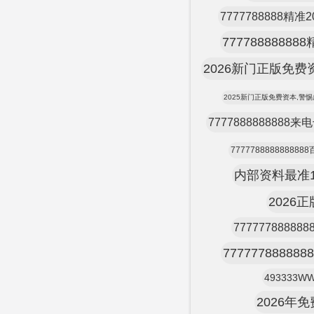
7777788888精准
7777888888
2026新门正版免费
2025新门正版免费资本,警
7777888888888来
77777888888888
内部资料最准1
2026
7777778888
7777778888
493333
2026年