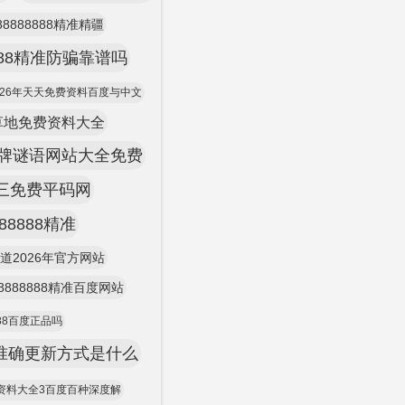
788888888精准精疆
8888精准防骗靠谱吗
026年天天免费资料百度与中文
芳草地免费资料大全
牌谜语网站大全免费
三免费平码网
888888精准
道2026年官方网站
88888888精准百度网站
8888百度正品吗
准确更新方式是什么
18资料大全3百度百种深度解