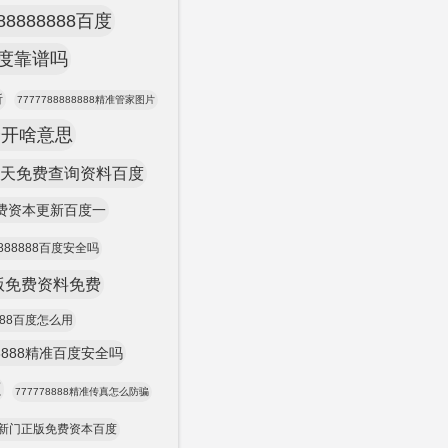
888888888百度
8百度靠谱吗
析
7777788888888精准管家图片
分开啥意思
年天天免费查询资料百度
免费资本更新百度一
88888888百度安全吗
正版免费资料免费
8888百度怎么用
888888精准百度安全吗
源
777778888精准传真怎么防骗
26新门正版免费资本百度