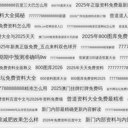
2025年正版资料免费最
888888888百度三大巴怎么用
800TK图库大全
料大全揭秘
曾道道人
777777888888888新疆
2026广州传真猜特诗第17期
正免费资料怎么用
600k.cm官网登录入口
7777888888888精准百度网站怎么用
曾道真
2025年800图库免
大全与2025天天
澳门100精准香港谜语今天的谜
025年新奥正版免费_五点来料双色球开
777
7777788888888精准解密
期期中预测准确吗9w
管家婆100谜语答案大全
777
77778888888精准
800图库2026
准免费资料全面释义
2025年天天免费资料
77777777
论坛免费资料大全
600资料图库大全
800图库免费资料2025
77778888
77788888888精准怎么用
2025澳门挂牌灯牌免费吗
金牛网论坛免费
曾道资料大全免费最精准
免费资料百度中文与2026年资料免费领
新门内部最精确更新内容解读
93333WWW马头诗背后的故事
7777788888
奥精准减肥效果怎么样
新门内部资料与内
2026年免费资料百度中文