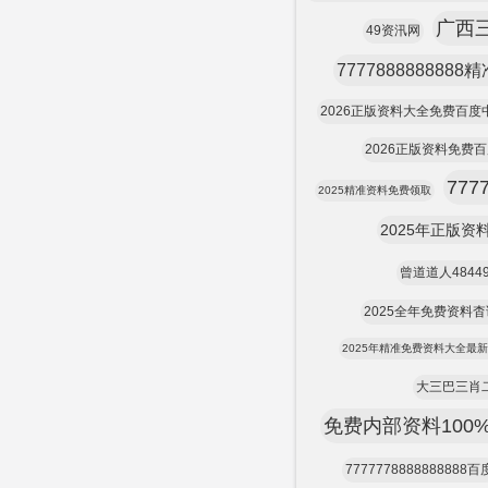
广西
49资汛网
777788888888
2026正版资料大全免费百度
2026正版资料免费
777
2025精准资料免费领取
2025年正版
曾道道人4844
2025全年免费资料
2025年精准免费资料大全最
大三巴三肖
免费内部资料100
7777778888888888百