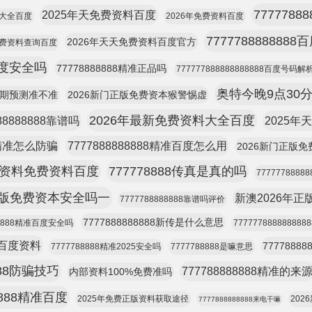
7777788
2025年天免费资料百度
大全百度
2026年免费资料百度
777778888888
2026年天天免费资料百度官方
免费资料查询百度
8百度安全吗
77778888888精准正品吗
777777888888888888百度号码解
奥特今晚9点30
期预测准不准
2026新门正版免费资本猴警惕虚
2026年最新免费资料大全百度
888888888靠谱吗
2025
88精准怎么防骗
7777888888888精准百度怎么用
2026新门正版
版资料免费资料百度
777778888传真是真的吗
777777888
正版免费资本安全吗一
新澳2026年
7777788888888靠谱吗评价
7777888888888新传是什么意思
88888精准百度安全吗
77777788888888
费百度资料
777788
7777788888精准2025安全吗
7777788888是嘛意思
8888防骗技巧
777788888888精准的来
内部资料100%免费准吗
88888精准百度
2025年免费正版资料获取途径
20
7777888888888来电干嘛