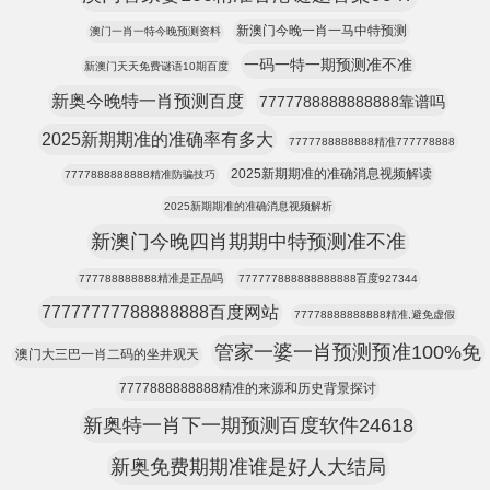
新澳门今晚一肖一马中特预测
澳门一肖一特今晚预测资料
一码一特一期预测准不准
新澳门天天免费谜语10期百度
新奥今晚特一肖预测百度
7777788888888888靠谱吗
2025新期期准的准确率有多大
7777788888888精准777778888
2025新期期准的准确消息视频解读
7777888888888精准防骗技巧
2025新期期准的准确消息视频解析
新澳门今晚四肖期期中特预测准不准
777788888888精准是正品吗
777777888888888888百度927344
77777777788888888百度网站
77778888888888精准,避免虚假
管家一婆一肖预测预准100%免
澳门大三巴一肖二码的坐井观天
7777888888888精准的来源和历史背景探讨
新奥特一肖下一期预测百度软件24618
新奥免费期期准谁是好人大结局