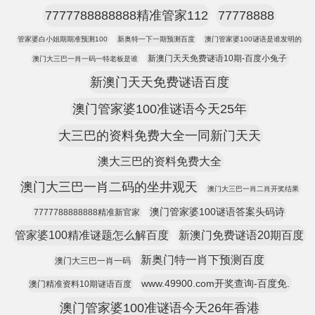
7777788888888精准管家112
77778888
管家婆白小姐期期准预测100
新奥特一下一期预测百度
澳门管家婆100谜语是谁发明的
新澳门天天免费谜语10期-百度小兔子
澳门大三巴一肖一码一特老板是谁
新澳门天天免费谜语百度
澳门管家婆100准谜语今天25年
大三巴的资料免费大全一同新门天天
澳大三巴的资料免费大全
澳门大三巴一肖二码的坐井观天
澳门大三巴一肖二肖开奖结果
澳门管家婆100谜语答案头码诗
7777788888888精准新官家
管家婆100精准谜题怎么解百度
新澳门免费谜语20期百度
新奥门特一肖下预测百度
澳门大三巴一肖一码
www.49900.com开奖查询-百度免.
澳门精准资料10期谜语百度
澳门管家婆100准谜语今天26年香港