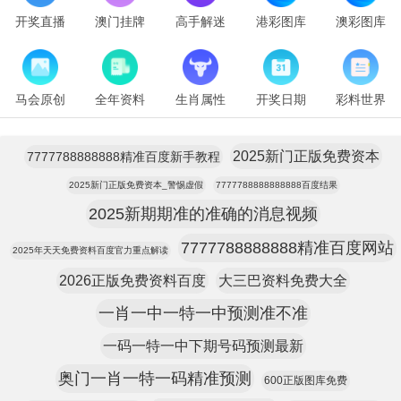
开奖直播
澳门挂牌
高手解迷
港彩图库
澳彩图库
马会原创
全年资料
生肖属性
开奖日期
彩料世界
2025新门正版免费资本
7777788888888精准百度新手教程
2025新门正版免费资本_警惕虚假
7777788888888888百度结果
2025新期期准的准确的消息视频
7777788888888精准百度网站
2025年天天免费资料百度官力重点解读
2026正版免费资料百度
大三巴资料免费大全
一肖一中一特一中预测准不准
一码一特一中下期号码预测最新
奥门一肖一特一码精准预测
600正版图库免费