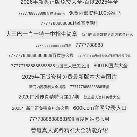
2026年新奥正版免费大全-百度2025年全
免费内部资料100%准吗
7777788888888百度正品吗
7777788888888精准百度网址
大三巴一肖一特一中招生简章
新门内部最准确更新方式是什么
7777788888
7777778888888888百度
777777888888888888百度怎么搜
118论坛118资料大全3百度百种深度解
800TK图库大全
777777888888888888百度三大巴怎么用
2025年正版资料免费最新版本大全图片
新门内部资料大全揭秘
777777888888888新疆
2026广州传真猜特诗第17期
曾道道人资料免费大全
600k.cm官网登录入口
2025年新门正免费资料怎么用
7777888888888精准百度网站怎么用
曾道真人资料精准大全功能介绍