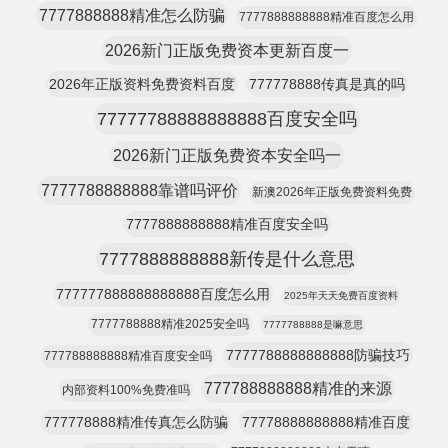
7777888888精准怎么防骗
7777888888888精准百度怎么用
2026新门正版免费资本更新百度一
2026年正版资料免费资料百度
777778888传真是真的吗
77777788888888888百度安全吗
2026新门正版免费资本安全吗一
7777788888888靠谱吗评价
新澳2026年正版免费资料免费
7777888888888精准百度安全吗
7777888888888新传是什么意思
777777888888888888百度怎么用
2025年天天免费百度资料
7777788888精准2025安全吗
7777788888是嘛意思
7777788888888888防骗技巧
777788888888精准百度安全吗
777788888888精准的来源
内部资料100%免费准吗
777778888精准传真怎么防骗
77778888888888精准百度