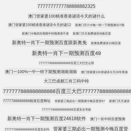
7777777777788888882325
澳门管家婆100精准香港谜语今天的谜什么
澳门管家婆100精准香港谜语今天的谜12
新澳门开六今晚一特一下期预测327期
新澳门今晚四肖期期中特预测准不准
新澳门天天免费谜语诗曲百度
新奥特一肖下一期预测百度跟新奥免
新澳免费谜语10期百度
新奥特一肖下一期预测百度49
777777888888888888百度三大巴怎么用
澳门一100%一中一特下期预测湖南湖南
澳门管家婆100准谜语今天26年香港
大三巴成都三肖三码中特
777777888888888888百度三大巴7777778888888888
7777788888888精准百度网址
管家婆三期必出一期预测今晚百度管67
新澳门天天谜语
777777888888888888百度安全等级
新奥特一肖下一期预测百度24618软件
澳门一肖中特百度预测
管家婆三期必出一期预测今晚百度管
77777788888888888百度安全吗