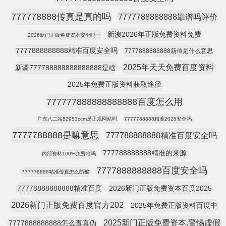
777778888传真是真的吗
7777788888888靠谱吗评价
新澳2026年正版免费资料免费
2026新门正版免费资本安全吗一
7777888888888精准百度安全吗
7777888888888新传是什么意思
2025年天天免费百度资料
新疆777788888888888888是啥
2025年免费正版资料获取途径
777777888888888888百度怎么用
广东八二站82953ccm是正规网站吗
7777788888精准2025安全吗
7777788888是嘛意思
777788888888精准百度安全吗
777788888888精准的来源
内部资料100%免费准吗
7777888888888百度安全吗
777778888精准传真怎么防骗
77778888888888精准百度
2026新门正版免费资本百度2025
2026新门正版免费百度官方202
2025年免费正版资料百度中
2025新门正版免费资本,警惕虚假
7777888888888怎么查真伪