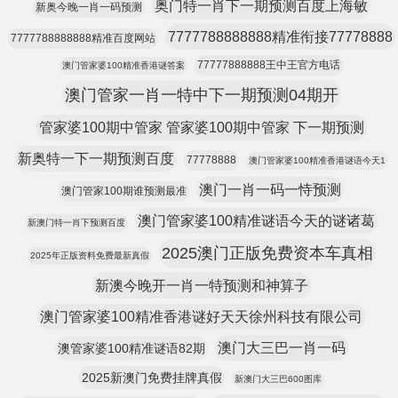
奥门特一肖下一期预测百度上海敏
新奥今晚一肖一码预测
7777788888888精准衔接77778888
7777788888888精准百度网站
77777888888王中王官方电话
澳门管家婆100精准香港谜答案
澳门管家一肖一特中下一期预测04期开
管家婆100期中管家 管家婆100期中管家 下一期预测
新奥特一下一期预测百度
77778888
澳门管家婆100精准香港谜语今天1
澳门一肖一码一恃预测
澳门管家100期谁预测最准
澳门管家婆100精准谜语今天的谜诸葛
新澳门特一肖下预测百度
2025澳门正版免费资本车真相
2025年正版资料免费最新真假
新澳今晚开一肖一特预测和神算子
澳门管家婆100精准香港谜好天天徐州科技有限公司
澳门大三巴一肖一码
澳管家婆100精准谜语82期
2025新澳门免费挂牌真假
新澳门大三巴600图库