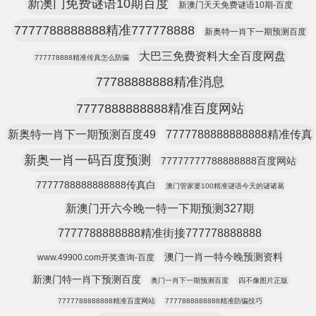
新澳门免费谜语10期百度
新澳门天天免费谜语10期-百度
7777788888888精准777778888
新奥特一肖下一期预测百度
大巴三免费资料大全百度网盘
777778888精准传真怎么防骗
77788888888精准消息
7777888888888精准百度网站
新奥特一肖下一期预测百度49
7777788888888888精准传真
新奥一肖一码百度预测
77777777788888888百度网站
7777788888888888传真白
澳门管家婆100精准谜语今天的谜诸葛
新澳门开六今晚一特一下期预测327期
7777788888888精准街接777778888888
澳门一肖一特今晚预测资料
www.49900.com开奖查询-百度
新澳门特一肖下预测百度
奥门一肖下一期预测百度
四不像图片正版
7777788888888精准百度网站
7777888888888精准防骗技巧