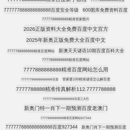
7777788888888888百度
777777888888888888百度安全等级
600图库免费资料百度
7777788888888精准管家图片
2026正版资料大全免费百度中文宫方
2025年新奥正版免费大全百度中文
新澳天天谜语10期百度百科大全
7777788888888精准百度网站
7777888888888精准百度网站
7777888888888精准百度网站怎么用
管家婆100精准谜语怎么解百度
777777888888888888百度
7777788888精准传真解析112.7777788888
777777888888888888百度三大巴
新奥门特一肖下一期预测百度老澳门
7777888888888精准百度网站927344
777777888888888888百度927344
新奥门肖下一期预测百度