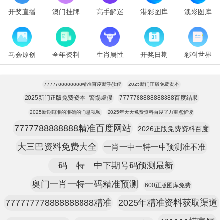
开奖直播
澳门挂牌
高手解迷
港彩图库
澳彩图库
马会原创
全年资料
生肖属性
开奖日期
彩料世界
7777788888888精准百度新手教程
2025新门正版免费资本
2025新门正版免费资本_警惕虚假
7777788888888888百度结果
2025新期期准的准确的消息视频
2025年天天免费资料百度官力重点解读
7777788888888精准百度网站
2026正版免费资料百度
大三巴资料免费大全
一肖一中一特一中预测准不准
一码一特一中下期号码预测最新
奥门一肖一特一码精准预测
600正版图库免费
777777778888888888精准
2025年精准资料获取渠道