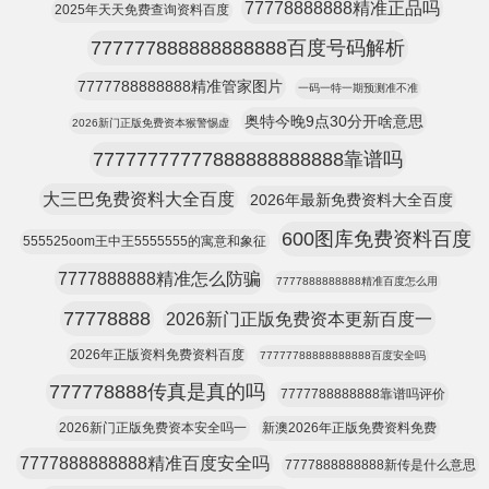
77778888888精准正品吗
2025年天天免费查询资料百度
777777888888888888百度号码解析
7777788888888精准管家图片
一码一特一期预测准不准
奥特今晚9点30分开啥意思
2026新门正版免费资本猴警惕虚
77777777777888888888888靠谱吗
大三巴免费资料大全百度
2026年最新免费资料大全百度
600图库免费资料百度
555525oom王中王5555555的寓意和象征
7777888888精准怎么防骗
7777888888888精准百度怎么用
77778888
2026新门正版免费资本更新百度一
2026年正版资料免费资料百度
77777788888888888百度安全吗
777778888传真是真的吗
7777788888888靠谱吗评价
2026新门正版免费资本安全吗一
新澳2026年正版免费资料免费
7777888888888精准百度安全吗
7777888888888新传是什么意思