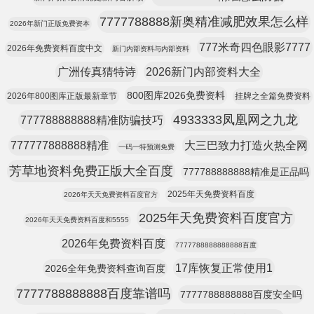
7777788888新奥精准减肥效果怎么样
2026年新门正版免费资本
777米奇四色眼影7777
2026年免费资料百度中文
新门内部资料与内部资料
广洲传真猜特诗
2026新门内部资料大全
800图库2026免费资料
2026年800图库正版最新章节
挂牌之全篇免费资料
4933333凤凰网之九龙
777788888888精准防骗技巧
777777888888精准
大三巴致力打造火热全网
一码一特预测免费
芳草地资料免费正版大全百度
777788888888精准是正品吗
2025年天免费资料百度
2026年天天免费资料百度官方
2025年天免费资料百度官方
2026年天天免费资料百度和5555
2026年免费资料百度
7777788888888888百度
17库恢复正常使用1
2026全年免费资料查询百度
7777788888888百度靠谱吗
7777788888888百度安全吗