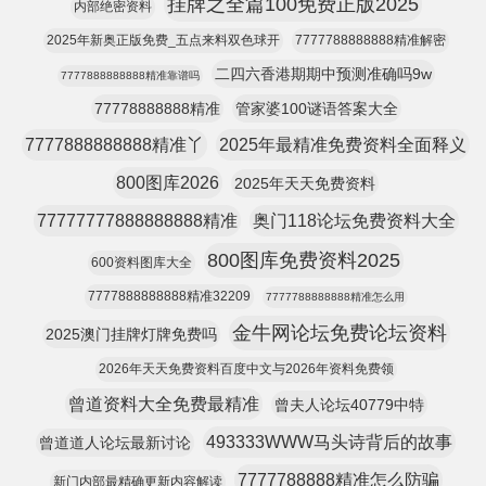
挂牌之全篇100免费正版2025
内部绝密资料
2025年新奥正版免费_五点来料双色球开
7777788888888精准解密
二四六香港期期中预测准确吗9w
7777888888888精准靠谱吗
77778888888精准
管家婆100谜语答案大全
7777888888888精准丫
2025年最精准免费资料全面释义
800图库2026
2025年天天免费资料
77777777888888888精准
奥门118论坛免费资料大全
800图库免费资料2025
600资料图库大全
7777888888888精准32209
7777788888888精准怎么用
金牛网论坛免费论坛资料
2025澳门挂牌灯牌免费吗
2026年天天免费资料百度中文与2026年资料免费领
曾道资料大全免费最精准
曾夫人论坛40779中特
493333WWW马头诗背后的故事
曾道道人论坛最新讨论
7777788888精准怎么防骗
新门内部最精确更新内容解读