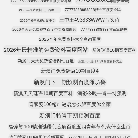
7777888888888新疆安全吗
777777888888888888百度安全等级
77777888888888精准百度安全吗
2026年免费资料公开百度一下
王中王493333WWW马头诗
2025年资料免费百度中文
2026年天天免费资料百度中文权威解读
7777888888888管家靠谱吗
2026全年免费资料大全查询百度
2026年最精准的免费资料百度网站
新澳谜语10期百度百科
新澳门天天免费谜语四七百度
新澳天天谜语10期百度百科大全
新澳门免费谜语10期百度4
新澳门下一期预测百度潍坊鲁
新澳天天谜语10期百度百科
澳彩今晚一肖一特预测
管家婆100精准谜语怎么解百度你全家
新澳门特肖下期预测百度
管家婆100精准谜语怎么解百度五四青年节代表什么生肖
澳门管家100谜题怎么解百度
7777788888新澳门正版排列五开什么