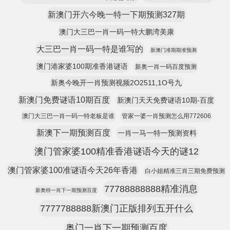
新澳门开六今晚一特一下期预测327期
澳门大三巴一肖一码一特大鹏湾美康
大三巴一肖一码一特是谁写的
新澳门准期期准预测
澳门港家婆100期准香港谜语
新奥一肖一码百度预测
新奥今晚开一肖预测视频2O2511,1O号九
新澳门免费谜语10期百度
新澳门天天免费谜语10期-百度
澳门大三巴一肖一码一特老板是谁
管家一婆一肖预测怎么用772606
新澳下一期预测百度
一肖一马一特一预测资料
澳门管家婆100精准香港谜语今天的谜12
澳门管家婆100准谜语今天26年香港
白小姐精准三肖三期免费预测
77788888888精准消息
新奥特一肖下一期预测百度
7777788888新澳门正版排列五开什么
奥门一肖下一期预测百度