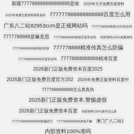
新疆777788888888888888是啥
2025年天天免费百度资料
777777888888888888百度怎么用
2025年免费正版资料获取途径
广东八二站82953ccm是正规网站吗
7777788888精准2025安全吗
7777788888是嘛意思
777788888888精准百度安全吗
内部资料100%免费准吗
777778888精准传真怎么防骗
777788888888精准的来源
77778888888888精准百度
7777888888888百度安全吗
2026新门正版免费资本百度2025
2026新门正版免费百度官方202
2025年免费正版资料百度中
7777888888888怎么查真伪
2025新门正版免费资本,警惕虚假
2026新门正版免费资本百度
内部资料100%真中怎么弄
澳门广八二站1
7777788888888888防骗技巧
7777888888888来电干嘛
内部资料100%准吗