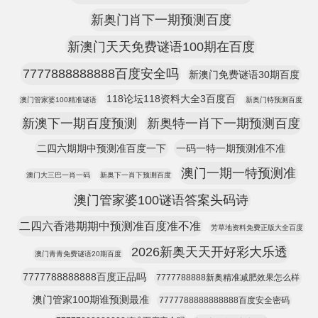
新奥门肖下一期预测百度
新澳门天天免费谜语100期在百度
7777888888888百度安全吗
新澳门免费谜语30期百度
118论坛118资料大全3百度百
澳门管家婆100精准谜语
新奥门特预测百度
新澳下一期百度预测
新奥特一肖下一期预测百度
二四六期期中预测准百度一下
一码一特一期预测准不准
澳门一期一特预测准
澳门大三巴一肖一码
新奥下一肖下预测百度
澳门管家婆100谜语答案头码诗
二四六香港期期中预测准百度准不准
芳草地资料免费正版大全百度
2026新奥天天开好彩大乐透
澳门青青免费谜语20期百度
7777788888888百度正品吗
7777788888新奥精准减肥效果怎么样
澳门管家100期谁预测最准
7777788888888888百度安全密码