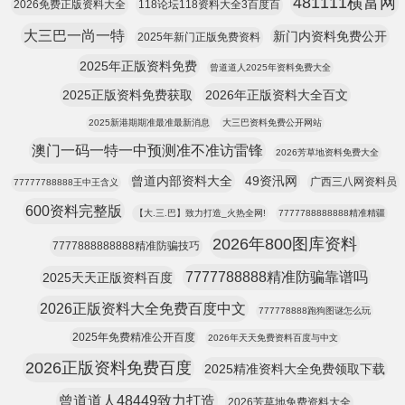
481111横富网
2026免费正版资料大全
118论坛118资料大全3百度百
大三巴一尚一特
新门内资料免费公开
2025年新门正版免费资料
2025年正版资料免费
曾道道人2025年资料免费大全
2025正版资料免费获取
2026年正版资料大全百文
2025新港期期准最准最新消息
大三巴资料免费公开网站
澳门一码一特一中预测准不准访雷锋
2026芳草地资料免费大全
曾道内部资料大全
49资汛网
广西三八网资料员
77777788888王中王含义
600资料完整版
【大.三.巴】致力打造_火热全网!
7777788888888精准精疆
2026年800图库资料
7777888888888精准防骗技巧
7777788888精准防骗靠谱吗
2025天天正版资料百度
2026正版资料大全免费百度中文
777778888跑狗图谜怎么玩
2025年免费精准公开百度
2026年天天免费资料百度与中文
2026正版资料免费百度
2025精准资料大全免费领取下载
曾道道人48449致力打造
2026芳草地免费资料大全