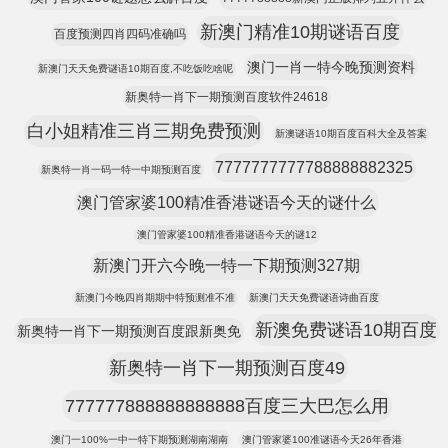
新澳门精准10期谜语百度
百度预测四肖四码准确吗
澳门一肖一特今晚预测资料
新澳门天天免费谜语10期百度,不吃饭吃啥呢
新奥特一肖下一期预测百度软件24618
白小姐精准三肖三期免费预测
新澳谜语10期百度百科大全及答案
7777777777788888882325
新奥特一肖一码一特一中期预测百度
澳门管家婆100精准香港谜语今天的谜什么
澳门管家婆100精准香港谜语今天的谜12
新澳门开六今晚一特一下期预测327期
新澳门今晚四肖期期中特预测准不准
新澳门天天免费谜语诗曲百度
新澳免费谜语10期百度
新奥特一肖下一期预测百度跟新奥免
新奥特一肖下一期预测百度49
777777888888888888百度三大巴怎么用
澳门一100%一中一特下期预测湖南湖南
澳门管家婆100准谜语今天26年香港