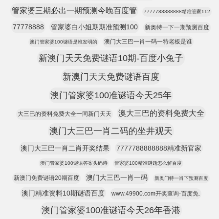
管家婆三期必出一期预测今晚百度管
7777788888888精准管家112
77778888
管家婆白小姐期期准预测100
新奥特一下一期预测百度
澳门大三巴一肖一码一特老板是谁
澳门管家婆100谜语是谁发明的
新澳门天天免费谜语10期-百度小兔子
新澳门天天免费谜语百度
澳门管家婆100准谜语今天25年
澳大三巴的资料免费大全
大三巴的资料免费大全一同新门天天
澳门大三巴一肖二码的坐井观天
澳门大三巴一肖二肖开奖结果
7777788888888精准新官家
澳门管家婆100谜语答案头码诗
管家婆100精准谜题怎么解百度
澳门大三巴一肖一码
新澳门免费谜语20期百度
新奥门特一肖下预测百度
澳门精准资料10期谜语百度
www.49900.com开奖查询-百度免.
澳门管家婆100准谜语今天26年香港