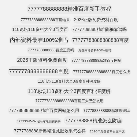
7777788888888精准百度新手教程
2026正版免费资料百度
7777788888888888百度结果
118论坛118资料大全3百度百
7777788888精准防骗靠谱吗
内部资料最准100%准吗
77777788888888888百度
7777788888888百度正品吗
免费内部资料100%准吗
2026正版资料免费百度
7777788888888精准百度网址
7777778888888888百度
777777888888888888百度怎么搜
118论坛118资料大全3百度百种深度解
118论坛118资料大全3百度百料深度解
777777888888888888百度三大巴怎么用
7777888888888精准百度网站怎么用
7777888888888精准靠谱吗
7777788888精准怎么防骗
493333WWW马头诗背后的故事
7777788888新奥精准减肥效果怎么样
2026年免费资料百度中文