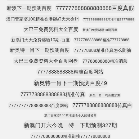
777777888888888888百度真假
新澳下一期预测百度
澳门管家婆100精准香港谜好天天徐州
7777788888888精准衔接77778888
大巴三免费资料大全百度
新澳门免费谜语10期百度
新澳门天天免费谜语10期-百度
7777788888888精准777778888
新奥特一肖下一期预测百度
777778888精准传真怎么防骗
大巴三免费资料大全百度网盘
77788888888精准消息
7777888888888精准百度网站
新奥特一肖下一期预测百度49
7777788888888888精准传真
新奥一肖一码百度预测
7777788888888888传真白
77777777788888888百度网站
澳门管家婆100精准谜语今天的谜诸葛
新澳门开六今晚一特一下期预测327期
7777788888888精准街接777778888888