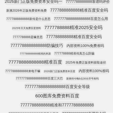
2026新门正版免费资本安全吗一
7777788888888靠谱吗评价
7777888888888精准百度安全吗
新澳2026年正版免费资料免费
777777888888888888百度怎么用
7777888888888新传是什么意思
7777788888精准2025安全吗
2025年天天免费百度资料
777788888888精准百度安全吗
7777788888是嘛意思
7777788888888888防骗技巧
内部资料100%免费准吗
777778888精准传真怎么防骗
777788888888精准的来源
77778888888888精准百度
2025年免费正版资料获取途径
内部资料100%准吗
7777888888888来电干嘛
2026新门正版免费资本百度
777777888888888888百度三大巴
新奥特今晚9点30分开号有吗
777777888888888888百度安全等级
600图库免费资料百度
7777788888888精准和77777888888888