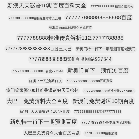
新澳天天谜语10期百度百科大全
7777888888888精准百度网站
777777888888888888百度
7777888888888精准百度网站怎么用
管家婆100精准谜语怎么解百度
7777788888精准传真解析112.7777788888
777777888888888888百度三大巴
新奥门特一肖下一期预测百度老澳门
7777888888888精准百度网站927344
新奥门肖下一期预测百度
777777888888888888百度927344
新澳下一期预测百度
777777888888888888百度真假
澳门管家婆100精准香港谜好天天徐州
7777788888888精准衔接77778888
大巴三免费资料大全百度
新澳门免费谜语10期百度
新澳门天天免费谜语10期-百度
7777788888888精准777778888
新奥特一肖下一期预测百度
777778888精准传真怎么防骗
大巴三免费资料大全百度网盘
77788888888精准消息