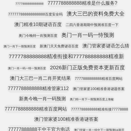
7777788888888精准是什么服务?
7777888888888888
澳大三巴的资料免费大全
777777888888888888百度安全吗
澳门精准10期谜语百度
二四六香港期期中预测准百度一下
奥门一肖一码一恃预测
奥门今晚特一肖预测百度
澳门管家婆谜语怎么猜
新澳门天天免费谜语百度
澳门一肖下一期预测百度
7777788888888精准衔接和777788888888精准新
2026新门正版免费资本更新百度
澳门一肖一码一特一预测百度
澳门大三巴一肖二肖开奖结果
7777888888888精准百度网站
7777788888888精准管家112
澳门管家婆100精准香港谜题答案
新奥今晚一肖一码预测
奥门特一肖下一期预测百度上海敏
7777788888888精准百度网站
7777788888888精准衔接77778888
澳门管家婆100精准香港谜答案
77777888888王中王官方电话
澳门管家一肖一特中下一期预测04期开