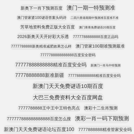
澳门一期一特预测准
新奥下一肖下预测百度
澳门管家婆100谜语答案头码诗
二四六香港期期中预测准百度准不准
芳草地资料免费正版大全百度
澳门青青免费谜语20期百度
2026新奥天天开好彩大乐透
7777788888888百度正品吗
澳门管家100期谁预测最准
7777788888新奥精准减肥效果怎么样
7777788888888888百度安全密码
77777888888888精准百度安全吗
新澳门一肖马中特预测
77778888888新准新疆
7777888888888精准百度安全吗
新澳门天天免费谜语10期百度
大巴三免费资料大全百度网盘
7777788888王中王中王特色亮点
澳彩十二生肖预测
澳彩一肖一码下期预测
777777888888888888百度怎么搜
新澳门天天免费谜语论坛百度100
7777888888精准管家安全吗