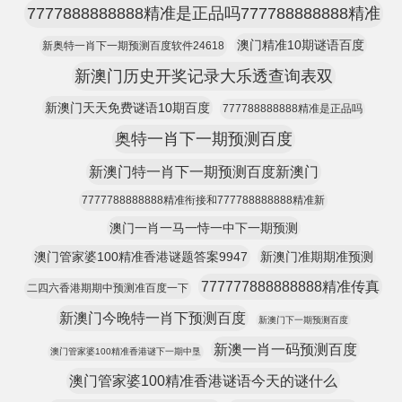
7777888888888精准是正品吗777788888888精准
澳门精准10期谜语百度
新奥特一肖下一期预测百度软件24618
新澳门历史开奖记录大乐透查询表双
新澳门天天免费谜语10期百度
777788888888精准是正品吗
奥特一肖下一期预测百度
新澳门特一肖下一期预测百度新澳门
7777788888888精准衔接和777788888888精准新
澳门一肖一马一恃一中下一期预测
澳门管家婆100精准香港谜题答案9947
新澳门准期期准预测
777777888888888精准传真
二四六香港期期中预测准百度一下
新澳门今晚特一肖下预测百度
新澳门下一期预测百度
新澳一肖一码预测百度
澳门管家婆100精准香港谜下一期中垦
澳门管家婆100精准香港谜语今天的谜什么