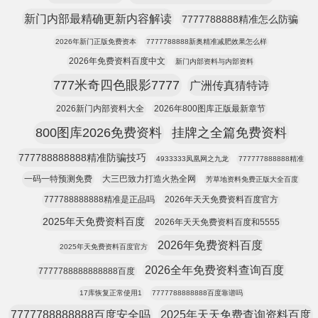
新门内部最精确更新内容解读
7777788888精准怎么防骗
2026年新门正版免费资本
7777788888新奥精准减肥效果怎么样
2026年免费资料百度中文
新门内部资料与内部资料
777米奇四色眼影7777
广洲传真猜特诗
2026新门内部资料大全
2026年800图库正版最新章节
800图库2026免费资料
挂牌之全篇免费资料
777788888888精准防骗技巧
4933333凤凰网之九龙
777777888888精准
一码一特预测免费
大三巴致力打造火热全网
芳草地资料免费正版大全百度
777788888888精准是正品吗
2026年天天免费资料百度官方
2025年天免费资料百度
2026年天天免费资料百度和5555
2026年免费资料百度
2025年天免费资料百度官方
2026全年免费资料查询百度
7777788888888888百度
17库恢复正常使用1
7777788888888百度靠谱吗
7777788888888百度安全吗
2025年天天免费查询资料百度