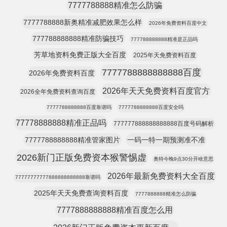
7777788888精准怎么防骗
7777788888新奥精准减肥效果怎么样
2026年免费资料百度中文
777788888888精准防骗技巧
777788888888精准是正品吗
芳草地资料免费正版大全百度
2025年天免费资料百度
7777788888888888百度
2026年免费资料百度
2026年天天免费资料百度官方
2026全年免费资料查询百度
7777788888888百度靠谱吗
7777788888888百度安全吗
77778888888精准正品吗
777777888888888888百度号码解析
7777788888888精准管家图片
一码一特一期预测准不准
2026新门正版免费资本猴警惕虚
奥特今晚9点30分开啥意思
2026年最新免费资料大全百度
77777777777888888888888靠谱吗
2025年天天免费查询资料百度
7777888888精准怎么防骗
7777888888888精准百度怎么用