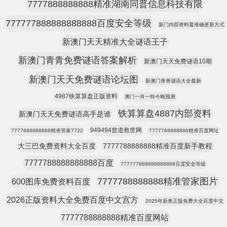
7777888888888精准湖南同普信息科技有限
777777888888888888百度安全等级
新门内部资料最准确更新方式
新澳门天天精准大全谜语王子
新澳门青青免费谜语答案解析
新澳门天天免费谜语10期
新澳门天天免费谜语论坛图
新澳门青青谜语大全最新
4987铁算算盘正版资料
澳门一肖一特今晚预测
铁算算盘4887内部资料
新澳门天天免费谜语高手是谁
949494曾道救世网
7777888888888精准管家7722
7777788888888精准百度网址
大三巴免费资料大全百度
7777788888888精准百度新手教程
7777788888888888百度
777777888888888888百度安全等级
7777788888888精准管家图片
600图库免费资料百度
2026正版资料大全免费百度中文宫方
2025年新奥正版免费大全百度中文
7777788888888精准百度网站