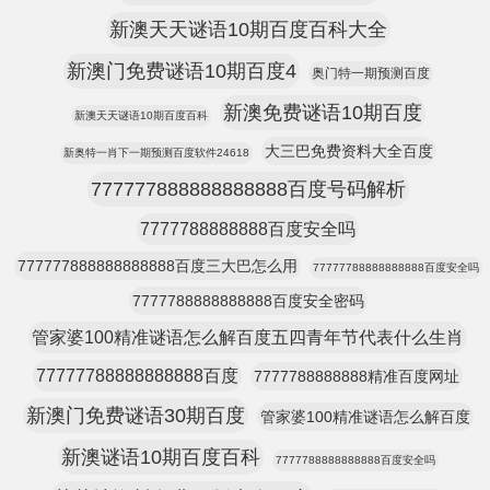
新澳天天谜语10期百度百科大全
新澳门免费谜语10期百度4
奥门特一期预测百度
新澳免费谜语10期百度
新澳天天谜语10期百度百科
大三巴免费资料大全百度
新奥特一肖下一期预测百度软件24618
777777888888888888百度号码解析
7777788888888百度安全吗
777777888888888888百度三大巴怎么用
77777788888888888百度安全吗
7777788888888888百度安全密码
管家婆100精准谜语怎么解百度五四青年节代表什么生肖
77777788888888888百度
7777788888888精准百度网址
新澳门免费谜语30期百度
管家婆100精准谜语怎么解百度
新澳谜语10期百度百科
7777788888888888百度安全吗