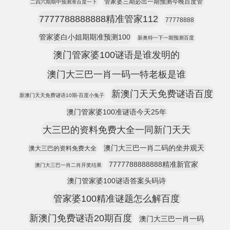
管家婆三期必出一期预测今晚百度管
二四六期期中预测准百度一下
7777788888888精准管家112
77778888
管家婆白小姐期期准预测100
新奥特一下一期预测百度
澳门管家婆100谜语是谁发明的
澳门大三巴一肖一码一特老板是谁
新澳门天天免费谜语百度
新澳门天天免费谜语10期-百度小兔子
澳门管家婆100准谜语今天25年
大三巴的资料免费大全一同新门天天
澳门大三巴一肖二码的坐井观天
澳大三巴的资料免费大全
7777788888888精准新官家
澳门大三巴一肖二肖开奖结果
澳门管家婆100谜语答案头码诗
管家婆100精准谜题怎么解百度
新澳门免费谜语20期百度
澳门大三巴一肖一码