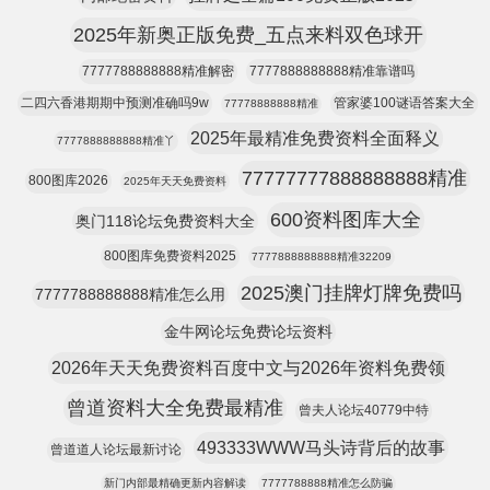
2025年新奥正版免费_五点来料双色球开
7777788888888精准解密
7777888888888精准靠谱吗
二四六香港期期中预测准确吗9w
管家婆100谜语答案大全
77778888888精准
2025年最精准免费资料全面释义
7777888888888精准丫
77777777888888888精准
800图库2026
2025年天天免费资料
600资料图库大全
奥门118论坛免费资料大全
800图库免费资料2025
7777888888888精准32209
2025澳门挂牌灯牌免费吗
7777788888888精准怎么用
金牛网论坛免费论坛资料
2026年天天免费资料百度中文与2026年资料免费领
曾道资料大全免费最精准
曾夫人论坛40779中特
493333WWW马头诗背后的故事
曾道道人论坛最新讨论
新门内部最精确更新内容解读
7777788888精准怎么防骗