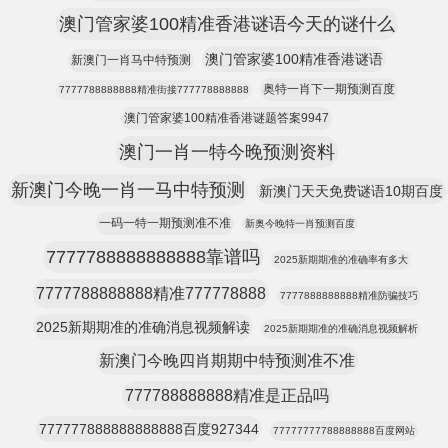
澳门管家婆100精准香港谜语今天的谜什么
澳门管家婆100精准香港谜语
新澳门一肖马中特预测
奥特一肖下一期预测百度
7777788888888精准街接777778888888
澳门管家婆100精准香港谜题答案9947
澳门一肖一特今晚预测资料
新澳门今晚一肖一马中特预测
新澳门天天免费谜语10期百度
一码一特一期预测准不准
新奥今晚特一肖预测百度
7777788888888888靠谱吗
2025新期期准的准确率有多大
7777788888888精准777778888
7777888888888精准防骗技巧
2025新期期准的准确消息视频解读
2025新期期准的准确消息视频解析
新澳门今晚四肖期期中特预测准不准
777788888888精准是正品吗
777777888888888888百度927344
77777777788888888百度网站