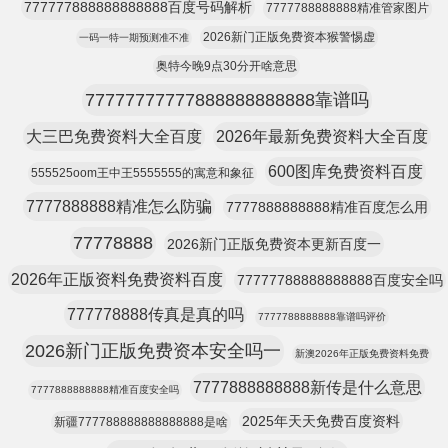
777777888888888888百度号码解析
7777788888888精准管家图片
2026新门正版免费资本猴警惕虚
一码一特一期预测准不准
奥特今晚9点30分开啥意思
77777777777888888888888靠谱吗
大三巴免费资料大全百度
2026年最新免费资料大全百度
600图库免费资料百度
555525oom王中王5555555的寓意和象征
7777888888精准怎么防骗
7777888888888精准百度怎么用
77778888
2026新门正版免费资本更新百度一
2026年正版资料免费资料百度
77777788888888888百度安全吗
777778888传真是真的吗
7777788888888靠谱吗评价
2026新门正版免费资本安全吗一
新澳2026年正版免费资料免费
7777888888888新传是什么意思
7777888888888精准百度安全吗
2025年天天免费百度资料
新疆777788888888888888是啥