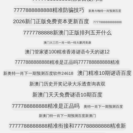
7777888888888精准防骗技巧
新奥今晚特一肖预测百度
2026新门正版免费资本更新百度
7777888888888888
7777788888新澳门正版排列五开什么
澳门大三巴一肖一码一特大鹏湾美康
澳门管家婆100精准香港谜语今天的谜12
7777888888888精准是正品吗777788888888精准
澳门精准10期谜语百度
新奥特一肖下一期预测百度软件24618
新澳门历史开奖记录大乐透查询表双
新澳门天天免费谜语10期百度
777788888888精准是正品吗
奥特一肖下一期预测百度
新澳门特一肖下一期预测百度新澳门
7777788888888精准衔接和777788888888精准新