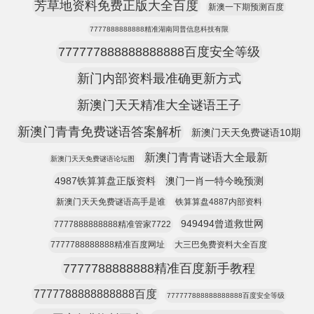
芳草地资料免费正版大全百度
新澳一下期预测百度
7777888888888精准湖南同普信息科技有限
777777888888888888百度安全等级
新门内部资料最准确更新方式
新澳门天天精准大全谜语王子
新澳门青青免费谜语答案解析
新澳门天天免费谜语10期
新澳门青青谜语大全最新
新澳门天天免费谜语论坛图
4987铁算算盘正版资料
澳门一肖一特今晚预测
新澳门天天免费谜语高手是谁
铁算算盘4887内部资料
949494曾道救世网
7777888888888精准管家7722
7777788888888精准百度网址
大三巴免费资料大全百度
7777788888888精准百度新手教程
7777788888888888百度
777777888888888888百度安全等级