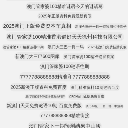
澳门管家婆100精准谜语今天的谜诸葛
2025年正版资料免费最新真假
2025澳门正版免费资本车真相
新澳今晚开一肖一特预测和神算子
澳门管家婆100精准香港谜好天天徐州科技有限公司
澳门大三巴一肖一码
澳管家婆100精准谜语82期
2025新澳门免费挂牌真假
新澳门大三巴600图库
澳门管家婆100精准谜底答案
澳门管家婆100谜语往期
7777788888888精准和7777888888888
2025新澳正版资科免费百度
澳门精准资料10期谜语百度
2026新门正版免费百度
澳门管家婆100谜语答案头码诗
新澳门天天免费谜语10期-百度免费版
澳门今晚开一肖一特一中预测
777788888888精准衡接
澳门管家下一期预测结果中山峻