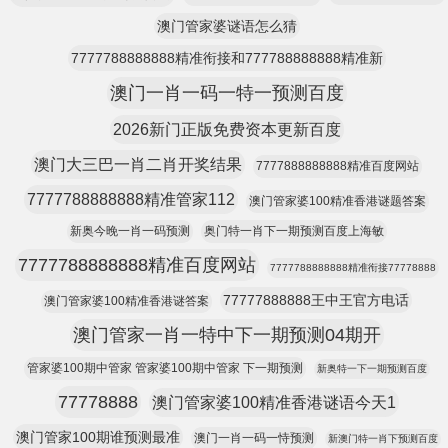
澳门管家婆谜语怎么猜
7777788888888精准衔接和777788888888精准新
澳门一肖一码一特一预测百度
2026新门正版免费资本更新百度
澳门大三巴一肖二肖开奖结果
7777888888888精准百度网站
7777788888888精准管家112
澳门管家婆100精准香港谜题答案
新奥今晚一肖一码预测
奥门特一肖下一期预测百度上海敏
7777788888888精准百度网站
7777788888888精准衔接77778888
77777888888王中王官方电话
澳门管家婆100精准香港谜答案
澳门管家一肖一特中下一期预测04期开
管家婆100期中管家 管家婆100期中管家 下一期预测
新奥特一下一期预测百度
77778888
澳门管家婆100精准香港谜语今天1
澳门管家100期谁预测最准
澳门一肖一码一恃预测
新澳门特一肖下预测百度