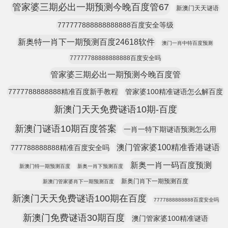
管家婆三期必出一期预测今晚百度管67
新澳门天天谜语
777777888888888888百度安全等级
新奥特一肖下一期预测百度24618软件
澳门一肖中特百度预测
77777788888888888百度安全吗
管家婆三期必出一期预测今晚百度管
7777788888888精准百度新手教程
管家婆100精准谜语怎么解百度
新澳门天天免费谜语10期-百度
新澳门谜语10期百度答案
一肖一特下期谜语预测怎么用
澳门管家婆100精准香港谜语
777788888888精准百度安全吗
新奥一肖一码百度预测
新澳门特一期预测百度
新奥一肖下预测百度
新奥门肖下一期预测百度
新澳门管家婆肖下一期预测百度
新澳门天天免费谜语100期在百度
7777888888888百度安全吗
新澳门免费谜语30期百度
澳门管家婆100精准谜语