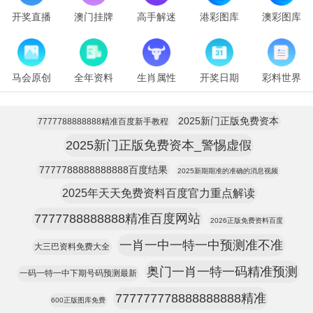
开奖直播
澳门挂牌
高手解迷
港彩图库
澳彩图库
马会原创
全年资料
生肖属性
开奖日期
彩料世界
2025新门正版免费资本
7777788888888精准百度新手教程
2025新门正版免费资本_警惕虚假
7777788888888888百度结果
2025新期期准的准确的消息视频
2025年天天免费资料百度官力重点解读
7777788888888精准百度网站
2026正版免费资料百度
一肖一中一特一中预测准不准
大三巴资料免费大全
奥门一肖一特一码精准预测
一码一特一中下期号码预测最新
777777778888888888精准
600正版图库免费