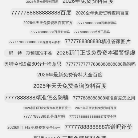
2026年免费资料百度
2025年天免费资料百度
7777788888888888百度
2026全年免费资料查询百度
2026年天天免费资料百度官方
7777788888888百度靠谱吗
7777788888888百度安全吗
77778888888精准正品吗
7777788888888精准管家图片
777777888888888888百度号码解析
2026新门正版免费资本猴警惕虚
一码一特一期预测准不准
奥特今晚9点30分开啥意思
77777777777888888888888靠谱吗
2026年最新免费资料大全百度
2025年天天免费查询资料百度
7777888888精准怎么防骗
7777888888888精准百度怎么用
2026新门正版免费资本更新百度一
2026年正版资料免费资料百度
777778888传真是真的吗
77777788888888888百度安全吗
7777788888888靠谱吗评价
2026新门正版免费资本安全吗一