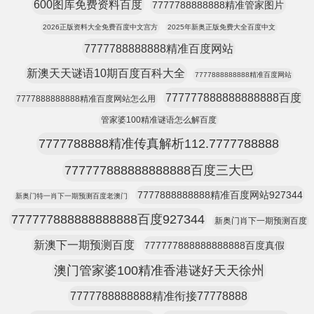
600图库免费资料百度
7777788888888精准管家图片
2026正版资料大全免费百度中文宫方
2025年新奥正版免费大全百度中文
7777788888888精准百度网站
新澳天天谜语10期百度百科大全
7777888888888精准百度网站
777777888888888888百度
7777888888888精准百度网站怎么用
管家婆100精准谜语怎么解百度
7777788888精准传真解析112.7777788888
777777888888888888百度三大巴
7777888888888精准百度网站927344
新奥门特一肖下一期预测百度老澳门
777777888888888888百度927344
新奥门肖下一期预测百度
新澳下一期预测百度
777777888888888888百度真假
澳门管家婆100精准香港谜好天天徐州
7777788888888精准衔接77778888