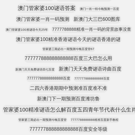
澳门管家婆100谜语答案
澳门一肖一特今晚预测一百度
澳门管家婆一肖一码预测
新澳门大三巴600图库
7777788888精准一肖一码的背景故事没查
澳门管家婆100准谜语今天25年
澳门管家婆100精准香港谜语今天的谜语香港的谜
管家婆三期必出一期预测今晚百度管67
777777888888888888百度三大巴怎么用
新澳门天天免费谜语诗曲百度
新澳门天天免费谜语四七百度
77777788888888888百度
7777778888888888百度
二四六香港期期中预测准百度准不准
新澳门下一期预测百度潍坊鲁
管家婆100精准谜语怎么解百度五四青年节代表什么生
管家婆三期必出一期预测今晚百度管
7777788888888精准百度新手教程
777777888888888888百度安全等级