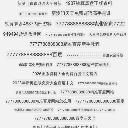
4987铁算算盘正版资料
新澳门青青谜语大全最新
新澳门天天免费谜语高手是谁
澳门一肖一特今晚预测
7777888888888精准管家7722
铁算算盘4887内部资料
949494曾道救世网
大三巴免费资料大全百度
7777788888888精准百度网址
7777788888888精准百度新手教程
7777788888888888百度
777777888888888888百度安全等级
7777788888888精准管家图片
600图库免费资料百度
2026正版资料大全免费百度中文宫方
2025年新奥正版免费大全百度中文
7777788888888精准百度网站
7777888888888精准百度网站
新澳天天谜语10期百度百科大全
7777888888888精准百度网站怎么用
777777888888888888百度
管家婆100精准谜语怎么解百度
7777788888精准传真解析112.7777788888
777777888888888888百度三大巴
新奥门特一肖下一期预测百度老澳门