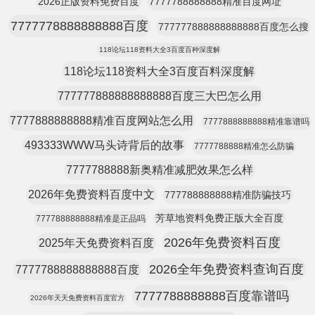
2026正版资料免费百度
7777788888888精准百度网址
7777778888888888百度
777777888888888888百度怎么搜
118论坛118资料大全3百度百种深度解
118论坛118资料大全3百度百料深度解
777777888888888888百度三大巴怎么用
7777888888888精准百度网站怎么用
7777888888888精准靠谱吗
493333WWW马头诗背后的故事
7777788888精准怎么防骗
7777788888新奥精准减肥效果怎么样
2026年免费资料百度中文
777788888888精准防骗技巧
芳草地资料免费正版大全百度
777788888888精准是正品吗
2026年免费资料百度
2025年天免费资料百度
2026全年免费资料查询百度
7777788888888888百度
7777788888888百度靠谱吗
2026年天天免费资料百度官方