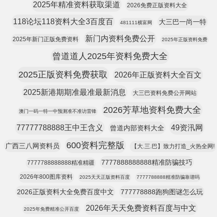
2025年精准资料获取渠道
2026免费正版资料大全
118论坛118资料大全3百度百
大三巴一尚一特
481111横富网
新门内资料免费公开
2025年新门正版免费资料
2025年正版资料免费
曾道道人2025年资料免费大全
2025正版资料免费获取
2026年正版资料大全百文
2025新港期期准最准最新消息
大三巴资料免费公开网站
2026芳草地资料免费大全
澳门一码一特一中预测准不准访雷锋
77777788888王中王含义
49资汛网
曾道内部资料大全
600资料完整版
广西三八网资料员
【大.三.巴】致力打造_火热全网!
7777888888888精准防骗技巧
7777788888888精准精疆
2026年800图库资料
2025天天正版资料百度
7777788888精准防骗靠谱吗
2026正版资料大全免费百度中文
777778888跑狗图谜怎么玩
2026年天天免费资料百度与中文
2025年免费精准公开百度