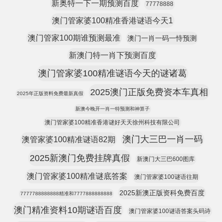
新奥特一下一期预测百度
77778888
澳门管家婆100精准香港谜语今天1
澳门管家100期谁预测最准
澳门一肖一码一恃预测
新澳门特一肖下预测百度
澳门管家婆100精准谜语今天的谜诸葛
2025澳门正版免费资本车真相
2025年正版资料免费最新真假
新澳今晚开一肖一特预测和神算子
澳门管家婆100精准香港谜好天天徐州科技有限公司
澳门大三巴一肖一码
澳管家婆100精准谜语82期
2025新澳门免费挂牌真假
新澳门大三巴600图库
澳门管家婆100精准谜底答案
澳门管家婆100谜语往期
2025新澳正版资科免费百度
7777788888888精准和7777888888888
澳门精准资料10期谜语百度
澳门管家婆100谜语答案头码诗