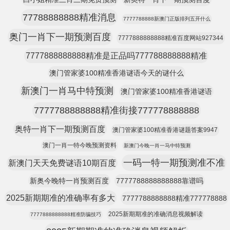
77788888888精准消息
7777788888新澳门正版排列五开什么
奥门一肖下一期预测百度
7777888888888精准百度网站927344
7777888888888精准是正品吗777788888888精准
澳门管家婆100精准香港谜语今天的谜什么
新澳门一肖马中特预测
澳门管家婆100精准香港谜语
7777788888888精准街接777778888888
奥特一肖下一期预测百度
澳门管家婆100精准香港谜题答案9947
澳门一肖一特今晚预测资料
新澳门今晚一肖一马中特预测
一码一特一期预测准不准
新澳门天天免费谜语10期百度
新奥今晚特一肖预测百度
7777788888888888靠谱吗
2025新期期准的准确率有多大
7777788888888精准777778888
2025新期期准的准确消息视频解读
7777888888888精准防骗技巧