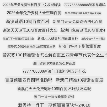
2026年天天免费资料百度中文权威解读
7777888888888管家靠谱吗
2026全年免费资料大全查询百度
2026年最精准的免费资料百度网站
新澳谜语10期百度百科
新澳门天天免费谜语四七百度
新澳天天谜语10期百度百科大全
新澳门免费谜语10期百度4
新澳天天谜语10期百度百科
新澳门下一期预测百度潍坊鲁
澳彩今晚一肖一特预测
新澳门特肖下期预测百度
管家婆100精准谜语怎么解百度你全家
管家婆100精准谜语怎么解百度五四青年节代表什么生
澳门管家100谜题怎么解百度
7777788888新澳门正版排列五开什么
百度预测四肖四码准确吗
新澳门精准10期谜语百度
新澳门天天免费谜语10期百度,不吃饭吃啥呢
澳门一肖一特今晚预测资料
新奥特一肖下一期预测百度软件24618