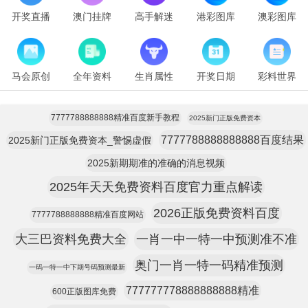
开奖直播
澳门挂牌
高手解迷
港彩图库
澳彩图库
马会原创
全年资料
生肖属性
开奖日期
彩料世界
7777788888888精准百度新手教程
2025新门正版免费资本
7777788888888888百度结果
2025新门正版免费资本_警惕虚假
2025新期期准的准确的消息视频
2025年天天免费资料百度官力重点解读
2026正版免费资料百度
7777788888888精准百度网站
大三巴资料免费大全
一肖一中一特一中预测准不准
奥门一肖一特一码精准预测
一码一特一中下期号码预测最新
777777778888888888精准
600正版图库免费