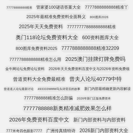
管家婆100谜语答案大全
7777888888888精准丫
77778888888精准
2025年最精准免费资料全面释义
800图库2026
2025年天天免费资料
77777777888888888精准
奥门118论坛免费资料大全
600资料图库大全
7777888888888精准32209
800图库免费资料2025
2025澳门挂牌灯牌免费吗
7777788888888精准怎么用
金牛网论坛免费论坛资料
2026年天天免费资料百度中文与2026年资料免费领
曾夫人论坛40779中特
曾道资料大全免费最精准
新门内部最精确更新内容解读
曾道道人论坛最新讨论
493333WWW马头诗背后的故事
7777788888精准怎么防骗
2026年新门正版免费资本
7777788888新奥精准减肥效果怎么样
2026年免费资料百度中文
新门内部资料与内部资料
2026新门内部资料大全
广洲传真猜特诗
777米奇四色眼影7777