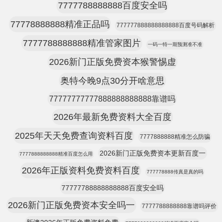
7777788888888百度安全吗
77778888888精准正品吗
777777888888888888百度号码解析
7777788888888精准管家图片
一码一特一期预测准不准
2026新门正版免费资本猴警惕虚
奥特今晚9点30分开啥意思
77777777777888888888888靠谱吗
2026年最新免费资料大全百度
2025年天天免费查询资料百度
7777888888精准怎么防骗
2026新门正版免费资本更新百度一
7777888888888精准百度怎么用
2026年正版资料免费资料百度
777778888传真是真的吗
77777788888888888百度安全吗
2026新门正版免费资本安全吗一
7777788888888靠谱吗评价