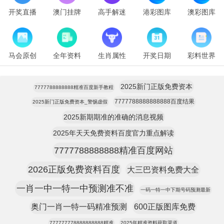
开奖直播
澳门挂牌
高手解迷
港彩图库
澳彩图库
马会原创
全年资料
生肖属性
开奖日期
彩料世界
2025新门正版免费资本
7777788888888精准百度新手教程
7777788888888888百度结果
2025新门正版免费资本_警惕虚假
2025新期期准的准确的消息视频
2025年天天免费资料百度官力重点解读
7777788888888精准百度网站
2026正版免费资料百度
大三巴资料免费大全
一肖一中一特一中预测准不准
一码一特一中下期号码预测最新
奥门一肖一特一码精准预测
600正版图库免费
777777778888888888精准
2025年精准资料获取渠道