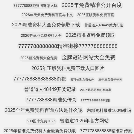
2025年免费精准公开百度
777778888跑狗图谜怎么玩
2026年天天免费资料百度与中文
2026正版资料免费百度
2025精准资料大全免费领取下载
曾道道人48449致力打造
2025精准资料免费领取
2026芳草地免费资料大全
7777788888888精准街接7777788888888
金牌谜语网站大全免费
2025精准资料大全免费
2025年正版资料免费下载入口图片
7777788888888888衔接
资料长期免费公开
三中三免费平码网
曾道道人48449开奖记录
2025新期期准的准确率
7777788888精准免传真
7777778888888精准
2025全年免费资料杳询方法是什么呢
内部资料最准100%准吗
曾道道2026年官方网站
600图库兔费2025
2025年精准免费资料大全最新免费领取
7777788888888精准新传剧