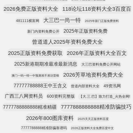
2026免费正版资料大全
118论坛118资料大全3百度百
大三巴一尚一特
481111横富网
2025年新门正版免费资料
2025年正版资料免费
新门内资料免费公开
曾道道人2025年资料免费大全
2025正版资料免费获取
2026年正版资料大全百文
2025新港期期准最准最新消息
大三巴资料免费公开网站
2026芳草地资料免费大全
澳门一码一特一中预测准不准访雷锋
77777788888王中王含义
49资汛网
曾道内部资料大全
广西三八网资料员
600资料完整版
【大.三.巴】致力打造_火热全网!
7777888888888精准防骗技巧
7777788888888精准精疆
2026年800图库资料
2025天天正版资料百度
7777788888精准防骗靠谱吗
2026正版资料大全免费百度中文