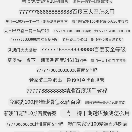
新澳免费谜语10期百度
新奥特一肖下一期预测百度49
777777888888888888百度三大巴怎么用
澳门一100%一中一特下期预测湖南湖南
澳门管家婆100准谜语今天26年香港
大三巴成都三肖三码中特
777777888888888888百度三大巴77777788888888888
7777788888888精准百度网址
管家婆三期必出一期预测今晚百度管67
777777888888888888百度安全等级
新澳门天天谜语
新奥特一肖下一期预测百度24618软件
澳门一肖中特百度预测
77777788888888888百度安全吗
管家婆三期必出一期预测今晚百度管
7777788888888精准百度新手教程
管家婆100精准谜语怎么解百度
新澳门天天免费谜语10期-百度
一肖一特下期谜语预测怎么用
新澳门谜语10期百度答案
澳门管家婆100精准香港谜语
777788888888精准百度安全吗