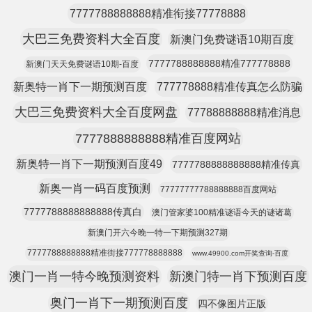
7777788888888精准衔接77778888
大巴三免费资料大全百度
新澳门免费谜语10期百度
7777788888888精准777778888
新澳门天天免费谜语10期-百度
新奥特一肖下一期预测百度
777778888精准传真怎么防骗
大巴三免费资料大全百度网盘
77788888888精准消息
7777888888888精准百度网站
新奥特一肖下一期预测百度49
7777788888888888精准传真
新奥一肖一码百度预测
77777777788888888百度网站
7777788888888888传真白
澳门管家婆100精准谜语今天的谜诸葛
新澳门开六今晚一特一下期预测327期
7777788888888精准街接777778888888
www.49900.com开奖查询-百度
澳门一肖一特今晚预测资料
新澳门特一肖下预测百度
奥门一肖下一期预测百度
四不像图片正版