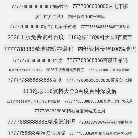
7777888888888来电干嘛
7777788888888888防骗技巧
澳门广八二站1
内部资料100%准吗
7777788888888精准百度新手教程
7777788888888888百度结果
2026正版免费资料百度
118论坛118资料大全3百度百
7777788888精准防骗靠谱吗
内部资料最准100%准吗
7777788888888百度正品吗
77777788888888888百度
2026正版资料免费百度
免费内部资料100%准吗
7777788888888精准百度网址
7777778888888888百度
777777888888888888百度怎么搜
118论坛118资料大全3百度百种深度解
777777888888888888百度三大巴怎么用
118论坛118资料大全3百度百料深度解
7777888888888精准百度网站怎么用
7777888888888精准靠谱吗
493333WWW马头诗背后的故事
7777788888精准怎么防骗
7777788888新奥精准减肥效果怎么样