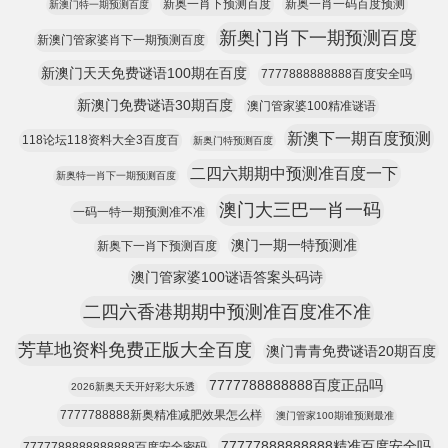
新奥一肖下预测百度
新奥一肖一码百度预测
新澳门特一期预测百度
新奥门肖下一期预测百度
新澳门管家婆肖下一期预测百度
新澳门天天免费谜语100期在百度
7777888888888百度安全吗
新澳门免费谜语30期百度
澳门管家婆100精准谜语
新澳下一期百度预测
118论坛118资料大全3百度百
新奥门特预测百度
二四六期期中预测准百度一下
新奥特一肖下一期预测百度
澳门大三巴一肖一码
一码一特一期预测准不准
澳门一期一特预测准
新奥下一肖下预测百度
澳门管家婆100谜语答案头码诗
二四六香港期期中预测准百度准不准
芳草地资料免费正版大全百度
澳门青青免费谜语20期百度
7777788888888百度正品吗
2026新奥天天开好彩大乐透
7777788888新奥精准减肥效果怎么样
澳门管家100期谁预测最准
77777888888888精准百度安全吗
7777788888888888百度安全密码