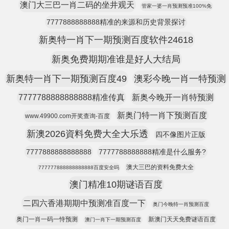
澳门大三巴一肖二码的坐井观天
管家一婆一肖预测预准100%免
7777888888888精准的来源和历史背景探讨
新奥特一肖下一期预测百度软件24618
新奥免费期期准谁是好人大结局
新奥特一肖下一期预测百度49
澳彩今晚一肖一特预测
7777788888888888精准传真
新奥今晚开一肖特预测
新奥门特一肖下预测百度
www.49900.com开奖查询-百度
新澳2026資料免费大全大乐透
四不像图片正版
7777888888888888
7777788888888精准是什么服务?
澳大三巴的资料免费大全
777777888888888888百度安全吗
澳门精准10期谜语百度
二四六香港期期中预测准百度一下
奥门今晚特一肖预测百度
奥门一肖一码一恃预测
新澳门天天免费谜语百度
澳门一肖下一期预测百度