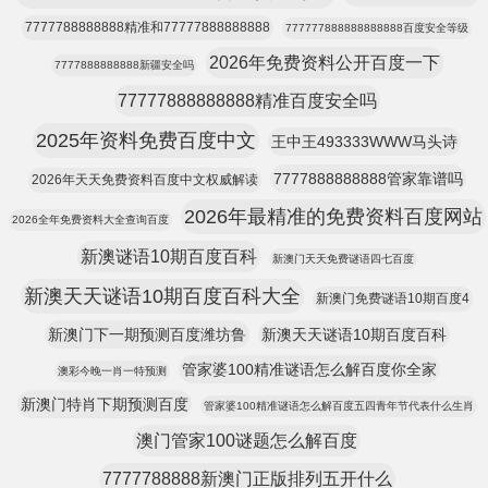
7777788888888精准和77777888888888
777777888888888888百度安全等级
2026年免费资料公开百度一下
7777888888888新疆安全吗
77777888888888精准百度安全吗
2025年资料免费百度中文
王中王493333WWW马头诗
7777888888888管家靠谱吗
2026年天天免费资料百度中文权威解读
2026年最精准的免费资料百度网站
2026全年免费资料大全查询百度
新澳谜语10期百度百科
新澳门天天免费谜语四七百度
新澳天天谜语10期百度百科大全
新澳门免费谜语10期百度4
新澳门下一期预测百度潍坊鲁
新澳天天谜语10期百度百科
管家婆100精准谜语怎么解百度你全家
澳彩今晚一肖一特预测
新澳门特肖下期预测百度
管家婆100精准谜语怎么解百度五四青年节代表什么生肖
澳门管家100谜题怎么解百度
7777788888新澳门正版排列五开什么