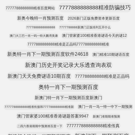
7777888888888精准防骗技巧
7777788888888精准百度网站
新奥今晚特一肖预测百度
2026新门正版免费资本更新百度
7777888888888888
7777788888新澳门正版排列五开什么
澳门管家婆100精准香港谜语今天的谜12
澳门大三巴一肖一码一特大鹏湾美康
7777888888888精准是正品吗777788888888精准
新奥特一肖下一期预测百度软件24618
澳门精准10期谜语百度
新澳门历史开奖记录大乐透查询表双
新澳门天天免费谜语10期百度
777788888888精准是正品吗
奥特一肖下一期预测百度
新澳门特一肖下一期预测百度新澳门
澳门一肖一马一恃一中下一期预测
7777788888888精准衔接和777788888888精准新
澳门管家婆100精准香港谜题答案9947
新澳门准期期准预测
777777888888888精准传真
二四六香港期期中预测准百度一下