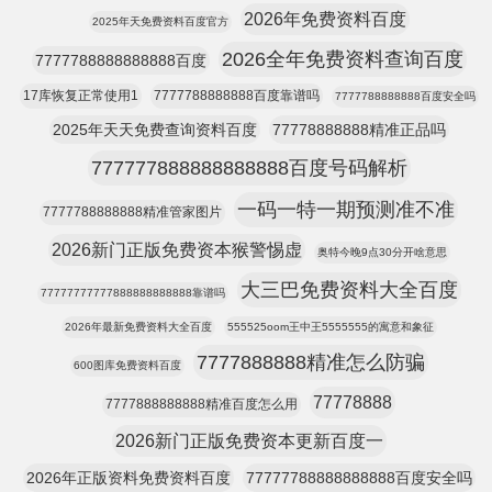
2026年免费资料百度
2025年天免费资料百度官方
2026全年免费资料查询百度
7777788888888888百度
17库恢复正常使用1
7777788888888百度靠谱吗
7777788888888百度安全吗
2025年天天免费查询资料百度
77778888888精准正品吗
777777888888888888百度号码解析
一码一特一期预测准不准
7777788888888精准管家图片
2026新门正版免费资本猴警惕虚
奥特今晚9点30分开啥意思
大三巴免费资料大全百度
77777777777888888888888靠谱吗
2026年最新免费资料大全百度
555525oom王中王5555555的寓意和象征
7777888888精准怎么防骗
600图库免费资料百度
77778888
7777888888888精准百度怎么用
2026新门正版免费资本更新百度一
2026年正版资料免费资料百度
77777788888888888百度安全吗