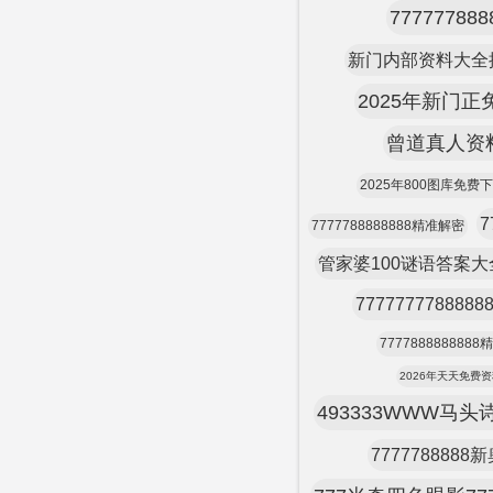
7777778
新门内部资料大全
2025年新门
曾道真人资
2025年800图库免费
7
7777788888888精准解密
管家婆100谜语答案大
777777778888
7777888888888
2026年天天免费
493333WWW马
77777888