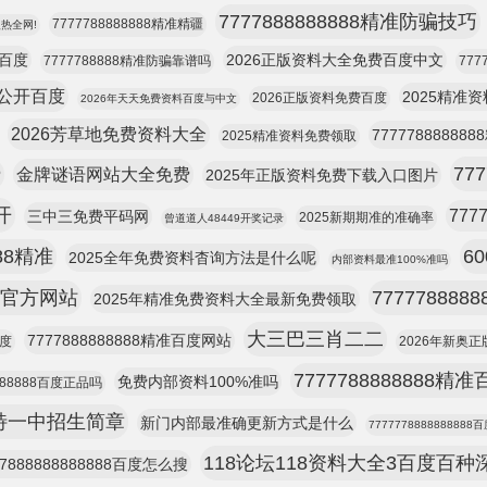
7777888888888精准防骗技巧
7777788888888精准精疆
热全网!
料百度
2026正版资料大全免费百度中文
7777788888精准防骗靠谱吗
77
准公开百度
2025精准
2026正版资料免费百度
2026年天天免费资料百度与中文
2026芳草地免费资料大全
777778888888
2025精准资料免费领取
77
费
金牌谜语网站大全免费
2025年正版资料免费下载入口图片
开
777
三中三免费平码网
2025新期期准的准确率
曾道道人48449开奖记录
888精准
6
2025全年免费资料杳询方法是什么呢
内部资料最准100%准吗
年官方网站
77777888
2025年精准免费资料大全最新免费领取
大三巴三肖二二
7777888888888精准百度网站
百度
2026年新奥正
7777788888888精
免费内部资料100%准吗
8888888百度正品吗
特一中招生简章
新门内部最准确更新方式是什么
7777778888888888
118论坛118资料大全3百度百种
77888888888888百度怎么搜