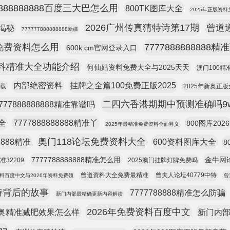
88888888888百度三大巴怎么用
800TK图库大全
2025年正版资
2026广州传真猜特诗第17期
曾道
揭秘
777777888888888新疆
正免费资料怎么用
777788888888
600k.cm官网登录入口
料精准大全功能介绍
何仙姑资料兔费大全与2025天天
澳门100
内部绝密资料
挂牌之全篇100免费正版2025
下载
2025年新奥正
二四六香港期期中预测准确吗9
777888888888精准靠谱吗
全
7777888888888精准丫
800图库2026
2025年最精准免费资料全面释义
奥门118论坛免费资料大全
88888精准
600资料图库大全
8
7777788888888精准怎么用
金牛网
精准32209
2025澳门挂牌灯牌免费吗
曾道资料大全免费最精准
曾夫人论坛40779中特
资料百度中文与2026年资料免费领
曾
头诗背后的故事
7777788888精准怎么防骗
新门内部最精确更新内容解读
2026年免费资料百度中文
88新奥精准减肥效果怎么样
新门内