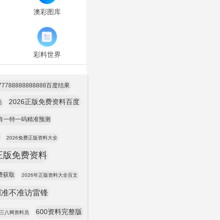
澳彩图库
彩料世界
77788888888888百度结果
2026正版免费资料百度
站
肖一特一码精准预测
2026免费正版资料大全
门正版免费资料
费获取
2026年正版资料大全百文
测准不准访雷锋
600资料完整版
三八网资料员