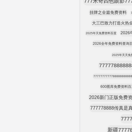
777米奇四色眼影77
挂牌之全篇免费资料
大三巴致力打造火热
202
2025年天免费资料百度
2026全年免费资料查询
2025年天天
77777888
77777777777888888888
600图库免费资料百
2026新门正版免费
777778888传真是
77
新疆77778