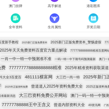
澳门挂牌
高手解迷
港彩图库
全年资料
生肖属性
开奖日期
精准百度新手教程
2025新门正版免费资本_警惕虚假
77
2025新门正版免费资本
2025年天天免费资料百度官力重点解读
7777788888888精准百度网
一肖一中一特一中预测准不准
一码一特一中下期号码预测最新
奥门一
免费
777777778888888888精准
2025年精准资料获取渠道
481111横富网
2025年新
资料大全3百度百
大三巴一尚一特
开
曾道道人2025年资料免费大全
2025正版资料免
2025年正版资料免费
大三巴资料免费公开网站
澳门一码一特一中预
最准最新消息
77777788888王中王含义
曾道内部资料大全
49资汛网
广西