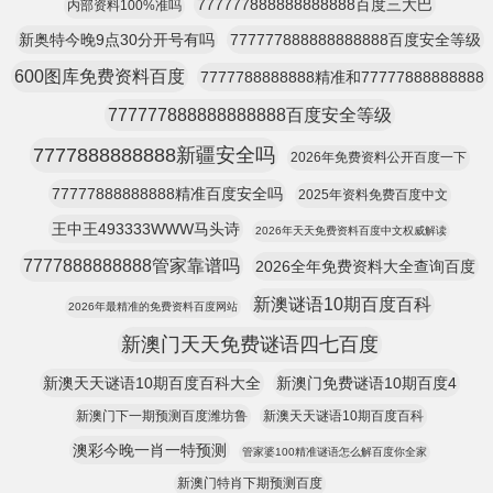
777777888888888888百度三大巴
内部资料100%准吗
新奥特今晚9点30分开号有吗
777777888888888888百度安全等级
600图库免费资料百度
7777788888888精准和77777888888888
777777888888888888百度安全等级
7777888888888新疆安全吗
2026年免费资料公开百度一下
77777888888888精准百度安全吗
2025年资料免费百度中文
王中王493333WWW马头诗
2026年天天免费资料百度中文权威解读
7777888888888管家靠谱吗
2026全年免费资料大全查询百度
新澳谜语10期百度百科
2026年最精准的免费资料百度网站
新澳门天天免费谜语四七百度
新澳天天谜语10期百度百科大全
新澳门免费谜语10期百度4
新澳门下一期预测百度潍坊鲁
新澳天天谜语10期百度百科
澳彩今晚一肖一特预测
管家婆100精准谜语怎么解百度你全家
新澳门特肖下期预测百度