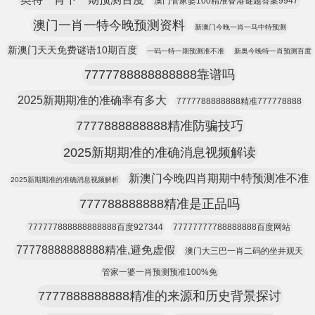
澳门管家婆100精准香港谜题答案9947
澳门一肖一特今晚预测资料
新澳门今晚一肖一马中特预测
新澳门天天免费谜语10期百度
一码一特一期预测准不准
新奥今晚特一肖预测百度
7777788888888888靠谱吗
2025新期期准的准确率有多大
7777788888888精准777778888
7777888888888精准防骗技巧
2025新期期准的准确消息视频解读
新澳门今晚四肖期期中特预测准不准
2025新期期准的准确消息视频解析
777788888888精准是正品吗
777777888888888888百度927344
77777777788888888百度网站
77778888888888精准,避免虚假
澳门大三巴一肖二码的坐井观天
管家一婆一肖预测预准100%免
7777888888888精准的来源和历史背景探讨