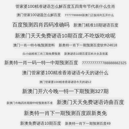
管家婆100精准谜语怎么解百度五四青年节代表什么生肖
澳门管家100谜题怎么解百度
7777788888新澳门正版排列五开什么
百度预测四肖四码准确吗
新澳门精准10期谜语百度
新澳门天天免费谜语10期百度,不吃饭吃啥呢
澳门一肖一特今晚预测资料
新奥特一肖下一期预测百度软件24618
白小姐精准三肖三期免费预测
新澳谜语10期百度百科大全及答案
新奥特一肖一码一特一中期预测百度
7777777777788888882325
澳门管家婆100精准香港谜语今天的谜什么
澳门管家婆100精准香港谜语今天的谜12
新澳门开六今晚一特一下期预测327期
新澳门天天免费谜语诗曲百度
新澳门今晚四肖期期中特预测准不准
新奥特一肖下一期预测百度跟新奥免
新澳免费谜语10期百度
新奥特一肖下一期预测百度49