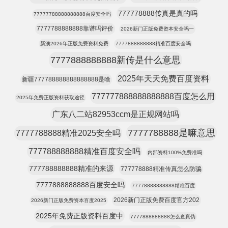
777778888传真是真的吗
77777788888888888百度安全吗
7777788888888靠谱吗评价
2026新门正版免费资本安全吗一
新澳2026年正版免费资料免费
7777888888888精准百度安全吗
7777888888888新传是什么意思
2025年天天免费百度资料
新疆777788888888888888是啥
777777888888888888百度怎么用
2025年免费正版资料获取途径
广东八二站82953ccm是正规网站吗
7777788888是嘛意思
7777788888精准2025安全吗
777788888888精准百度安全吗
内部资料100%免费准吗
777788888888精准的来源
777778888精准传真怎么防骗
7777888888888百度安全吗
77778888888888精准百度
2026新门正版免费百度官方202
2026新门正版免费资本百度2025
2025年免费正版资料百度中
7777888888888怎么查真伪