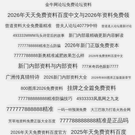
金牛网论坛免费论坛资料
2026年天天免费资料百度中文与2026年资料免费领
曾道资料大全免费最精准
曾夫人论坛40779中特
曾道道人论坛最新讨论
新门内部最精确更新内容解读
493333WWW马头诗背后的故事
2026年新门正版免费资本
7777788888精准怎么防骗
7777788888新奥精准减肥效果怎么样
2026年免费资料百度中文
新门内部资料与内部资料
777米奇四色眼影7777
广洲传真猜特诗
2026新门内部资料大全
2026年800图库正版最新章节
挂牌之全篇免费资料
800图库2026免费资料
777788888888精准防骗技巧
4933333凤凰网之九龙
777777888888精准
一码一特预测免费
大三巴致力打造火热全网
777788888888精准是正品吗
芳草地资料免费正版大全百度
2025年天免费资料百度
2026年天天免费资料百度官方