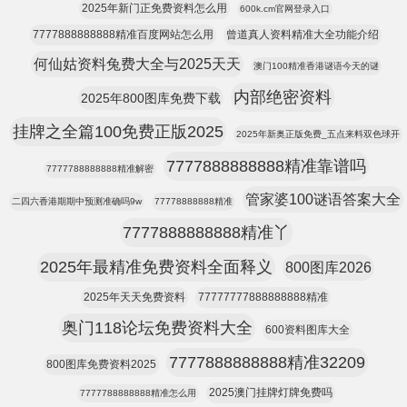
2025年新门正免费资料怎么用
600k.cm官网登录入口
7777888888888精准百度网站怎么用
曾道真人资料精准大全功能介绍
何仙姑资料兔费大全与2025天天
澳门100精准香港谜语今天的谜
内部绝密资料
2025年800图库免费下载
挂牌之全篇100免费正版2025
2025年新奥正版免费_五点来料双色球开
7777888888888精准靠谱吗
7777788888888精准解密
管家婆100谜语答案大全
二四六香港期期中预测准确吗9w
77778888888精准
7777888888888精准丫
2025年最精准免费资料全面释义
800图库2026
2025年天天免费资料
77777777888888888精准
奥门118论坛免费资料大全
600资料图库大全
7777888888888精准32209
800图库免费资料2025
2025澳门挂牌灯牌免费吗
7777788888888精准怎么用