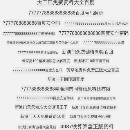
大三巴免费资料大全百度
777777888888888888百度号码解析
7777788888888百度安全吗
777777888888888888百度三大巴怎么用
7777788888888888百度安全密码
77777788888888888百度安全吗
77777788888888888百度
管家婆100精准谜语怎么解百度五四青年节代表什么生肖
新澳门免费谜语30期百度
7777788888888精准百度网址
管家婆100精准谜语怎么解百度
新澳谜语10期百度百科
芳草地资料免费正版大全百度
7777788888888888百度安全吗
新澳一下期预测百度
7777888888888精准湖南同普信息科技有限
777777888888888888百度安全等级
新门内部资料最准确更新方式
新澳门天天精准大全谜语王子
新澳门青青免费谜语答案解析
新澳门天天免费谜语10期
新澳门天天免费谜语论坛图
4987铁算算盘正版资料
新澳门青青谜语大全最新