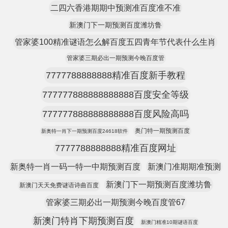
二四六香港期期中预测准百度准不准
新澳门下一期预测百度潍坊鲁
管家婆100精准谜语怎么解百度五四青年节代表什么生肖
管家婆三期必出一期预测今晚百度管
7777788888888精准百度新手教程
777777888888888888百度安全等级
777777888888888888百度风险高吗
奥门特一期预测百度
新奥特一肖下一期预测百度24618软件
7777788888888精准百度网址
新奥特一肖一码一特一中期预测百度
新澳门准期期准预测
新澳门下一期预测百度潍坊鲁
新澳门天天免费谜语诗曲百度
管家婆三期必出一期预测今晚百度管67
新澳门特肖下期预测百度
新澳门精准10期谜语百度