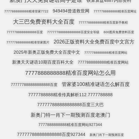
新澳门天天免费谜语高手是谁
铁算算盘4887内部资料
949494曾道救世网
7777888888888精准管家7722
7777788888888精准百度网址
大三巴免费资料大全百度
7777788888888精准百度新手教程
7777788888888888百度
777777888888888888百度安全等级
600图库免费资料百度
2026正版资料大全免费百度中文宫方
7777788888888精准管家图片
2025年新奥正版免费大全百度中文
7777788888888精准百度网站
新澳天天谜语10期百度百科大全
7777888888888精准百度网站
7777888888888精准百度网站怎么用
管家婆100精准谜语怎么解百度
777777888888888888百度
7777788888精准传真解析112.7777788888
777777888888888888百度三大巴
新奥门特一肖下一期预测百度老澳门
7777888888888精准百度网站927344
777777888888888888百度927344
新奥门肖下一期预测百度