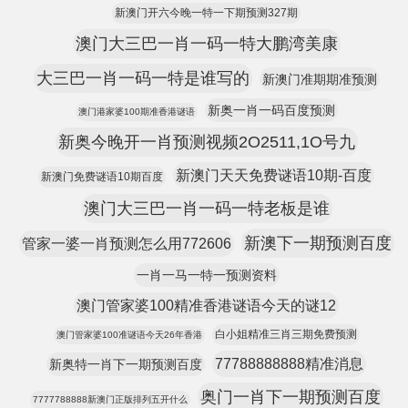
新澳门开六今晚一特一下期预测327期
澳门大三巴一肖一码一特大鹏湾美康
大三巴一肖一码一特是谁写的
新澳门准期期准预测
新奥一肖一码百度预测
澳门港家婆100期准香港谜语
新奥今晚开一肖预测视频2O2511,1O号九
新澳门天天免费谜语10期-百度
新澳门免费谜语10期百度
澳门大三巴一肖一码一特老板是谁
新澳下一期预测百度
管家一婆一肖预测怎么用772606
一肖一马一特一预测资料
澳门管家婆100精准香港谜语今天的谜12
白小姐精准三肖三期免费预测
澳门管家婆100准谜语今天26年香港
77788888888精准消息
新奥特一肖下一期预测百度
奥门一肖下一期预测百度
7777788888新澳门正版排列五开什么