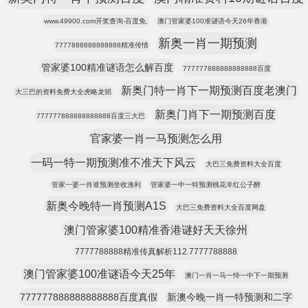
www.49900.com开奖查询-百度免.
澳门管家婆100准谜语今天26年香港
新奥一肖一期预测
7777888888888888精准传情
管家婆100精准谜语怎么解百度
777777888888888888百度
新奥门特一肖下一期预测百度老澳门
大三巴的资料免费大全虎略龙韬
新奥门肖下一期预测百度
777777888888888888百度三大巴
官家婆一肖一马预测怎么用
一码一特一期预测准不准天下风云
大巴三免费资料大全百度
管家一婆一肖谁预测坐收渔利
管家婆一中一特预测桃花羊红公子醉
新奥今晚特一肖预测A1S
大巴三免费资料大全百度网盘
澳门管家婆100精准香港谜好天天徐州
7777788888精准传真解析112.7777788888
澳门管家婆100准谜语今天25年
澳门一肖一马一恃一中下一期预测
777777888888888888百度真假
新澳今晚一肖一特预测和二字