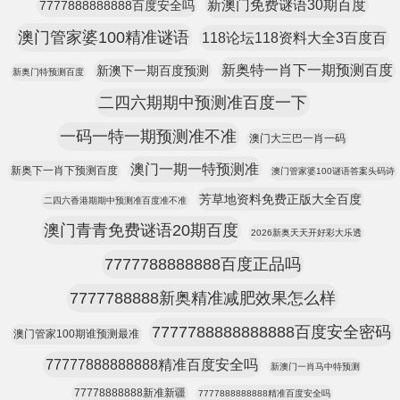
新澳门免费谜语30期百度
7777888888888百度安全吗
澳门管家婆100精准谜语
118论坛118资料大全3百度百
新奥特一肖下一期预测百度
新澳下一期百度预测
新奥门特预测百度
二四六期期中预测准百度一下
一码一特一期预测准不准
澳门大三巴一肖一码
澳门一期一特预测准
新奥下一肖下预测百度
澳门管家婆100谜语答案头码诗
芳草地资料免费正版大全百度
二四六香港期期中预测准百度准不准
澳门青青免费谜语20期百度
2026新奥天天开好彩大乐透
7777788888888百度正品吗
7777788888新奥精准减肥效果怎么样
7777788888888888百度安全密码
澳门管家100期谁预测最准
77777888888888精准百度安全吗
新澳门一肖马中特预测
77778888888新准新疆
7777888888888精准百度安全吗