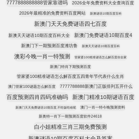
7777888888888管家靠谱吗
2026全年免费资料大全查询百度
2026年最精准的免费资料百度网站
新澳谜语10期百度百科
新澳门天天免费谜语四七百度
新澳门免费谜语10期百度4
新澳天天谜语10期百度百科大全
新澳门下一期预测百度潍坊鲁
新澳天天谜语10期百度百科
澳彩今晚一肖一特预测
管家婆100精准谜语怎么解百度你全家
新澳门特肖下期预测百度
管家婆100精准谜语怎么解百度五四青年节代表什么生肖
7777788888新澳门正版排列五开什么
澳门管家100谜题怎么解百度
百度预测四肖四码准确吗
新澳门精准10期谜语百度
澳门一肖一特今晚预测资料
新澳门天天免费谜语10期百度,不吃饭吃啥呢
新奥特一肖下一期预测百度软件24618
白小姐精准三肖三期免费预测
新澳谜语10期百度百科大全及答案