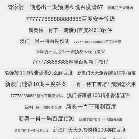
管家婆三期必出一期预测今晚百度管67
新澳门天天谜语
777777888888888888百度安全等级
新奥特一肖下一期预测百度24618软件
澳门一肖中特百度预测
77777788888888888百度安全吗
管家婆三期必出一期预测今晚百度管
7777788888888精准百度新手教程
管家婆100精准谜语怎么解百度
新澳门天天免费谜语10期-百度
新澳门谜语10期百度答案
一肖一特下期谜语预测怎么用
澳门管家婆100精准香港谜语
777788888888精准百度安全吗
新奥一肖下预测百度
新澳门特一期预测百度
新奥一肖一码百度预测
新澳门管家婆肖下一期预测百度
新澳门天天免费谜语100期在百度
新奥门肖下一期预测百度