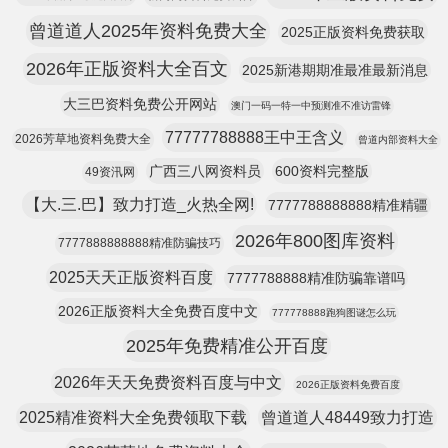
曾道道人2025年资料免费大全
2025正版资料免费获取
2026年正版资料大全百文
2025新港期期准最准最新消息
大三巴资料免费公开网站
澳门一码一特一中预测准不准访雷锋
77777788888王中王含义
2026芳草地资料免费大全
曾道内部资料大全
广西三八网资料员
600资料完整版
49资汛网
【大.三.巴】致力打造_火热全网!
7777788888888精准精疆
2026年800图库资料
7777888888888精准防骗技巧
2025天天正版资料百度
7777788888精准防骗靠谱吗
2026正版资料大全免费百度中文
777778888跑狗图谜怎么玩
2025年免费精准公开百度
2026年天天免费资料百度与中文
2026正版资料免费百度
2025精准资料大全免费领取下载
曾道道人48449致力打造