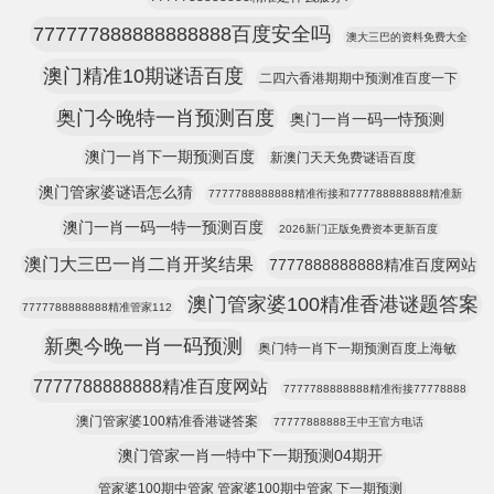
777777888888888888百度安全吗
澳大三巴的资料免费大全
澳门精准10期谜语百度
二四六香港期期中预测准百度一下
奥门今晚特一肖预测百度
奥门一肖一码一恃预测
澳门一肖下一期预测百度
新澳门天天免费谜语百度
澳门管家婆谜语怎么猜
7777788888888精准衔接和777788888888精准新
澳门一肖一码一特一预测百度
2026新门正版免费资本更新百度
澳门大三巴一肖二肖开奖结果
7777888888888精准百度网站
澳门管家婆100精准香港谜题答案
7777788888888精准管家112
新奥今晚一肖一码预测
奥门特一肖下一期预测百度上海敏
7777788888888精准百度网站
7777788888888精准衔接77778888
澳门管家婆100精准香港谜答案
77777888888王中王官方电话
澳门管家一肖一特中下一期预测04期开
管家婆100期中管家 管家婆100期中管家 下一期预测