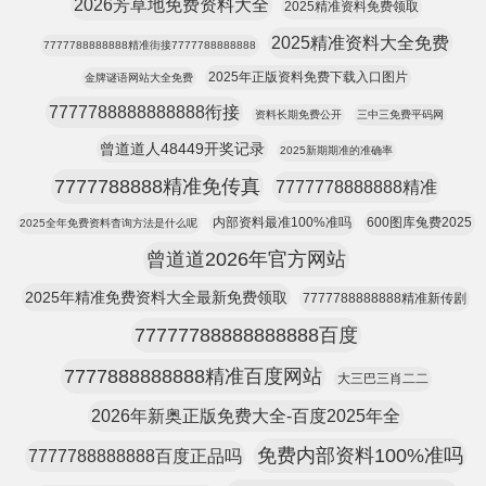
2026芳草地免费资料大全
2025精准资料免费领取
2025精准资料大全免费
7777788888888精准街接7777788888888
2025年正版资料免费下载入口图片
金牌谜语网站大全免费
7777788888888888衔接
资料长期免费公开
三中三免费平码网
曾道道人48449开奖记录
2025新期期准的准确率
7777788888精准免传真
7777778888888精准
内部资料最准100%准吗
600图库兔费2025
2025全年免费资料杳询方法是什么呢
曾道道2026年官方网站
2025年精准免费资料大全最新免费领取
7777788888888精准新传剧
77777788888888888百度
7777888888888精准百度网站
大三巴三肖二二
2026年新奥正版免费大全-百度2025年全
免费内部资料100%准吗
7777788888888百度正品吗