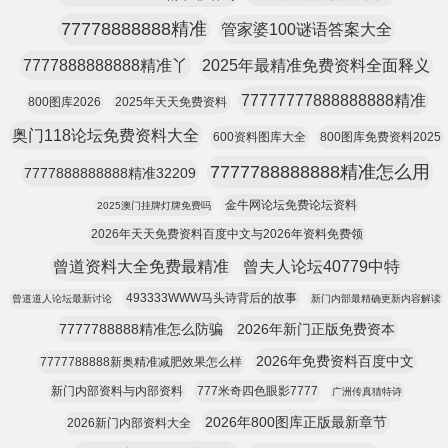
77778888888精准
管家婆100谜语答案大全
7777888888888精准丫
2025年最精准免费资料全面释义
77777777888888888精准
800图库2026
2025年天天免费资料
奥门118论坛免费资料大全
600资料图库大全
800图库免费资料2025
7777788888888精准怎么用
7777888888888精准32209
金牛网论坛免费论坛资料
2025澳门挂牌灯牌免费吗
2026年天天免费资料百度中文与2026年资料免费领
曾道资料大全免费最精准
曾夫人论坛40779中特
493333WWW马头诗背后的故事
曾道道人论坛最新讨论
新门内部最精确更新内容解读
7777788888精准怎么防骗
2026年新门正版免费资本
2026年免费资料百度中文
7777788888新奥精准减肥效果怎么样
新门内部资料与内部资料
777米奇四色眼影7777
广洲传真猜特诗
2026年800图库正版最新章节
2026新门内部资料大全