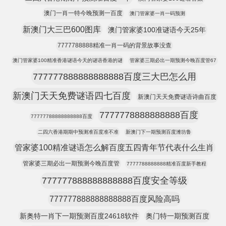
澳门一肖一特今晚预测一百度
澳门管家婆一肖一码预测
新澳门大三巴600图库
澳门管家婆100准谜语今天25年
7777788888精准一肖一码的背景故事没查
澳门管家婆100精准香港谜语今天的谜语香港的谜
管家婆三期必出一期预测今晚百度管67
777777888888888888百度三大巴怎么用
新澳门天天免费谜语四七百度
新澳门天天免费谜语诗曲百度
7777778888888888百度
77777788888888888百度
二四六香港期期中预测准百度准不准
新澳门下一期预测百度潍坊鲁
管家婆100精准谜语怎么解百度五四青年节代表什么生肖
管家婆三期必出一期预测今晚百度管
7777788888888精准百度新手教程
777777888888888888百度安全等级
777777888888888888百度风险高吗
新奥特一肖下一期预测百度24618软件
奥门特一期预测百度