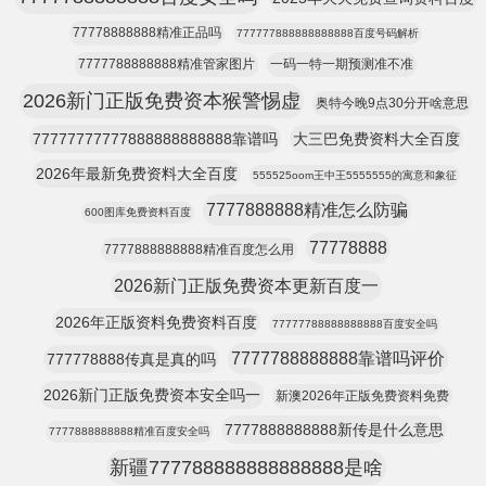
77778888888精准正品吗
777777888888888888百度号码解析
7777788888888精准管家图片
一码一特一期预测准不准
2026新门正版免费资本猴警惕虚
奥特今晚9点30分开啥意思
77777777777888888888888靠谱吗
大三巴免费资料大全百度
2026年最新免费资料大全百度
555525oom王中王5555555的寓意和象征
7777888888精准怎么防骗
600图库免费资料百度
77778888
7777888888888精准百度怎么用
2026新门正版免费资本更新百度一
2026年正版资料免费资料百度
77777788888888888百度安全吗
7777788888888靠谱吗评价
777778888传真是真的吗
2026新门正版免费资本安全吗一
新澳2026年正版免费资料免费
7777888888888新传是什么意思
7777888888888精准百度安全吗
新疆777788888888888888是啥