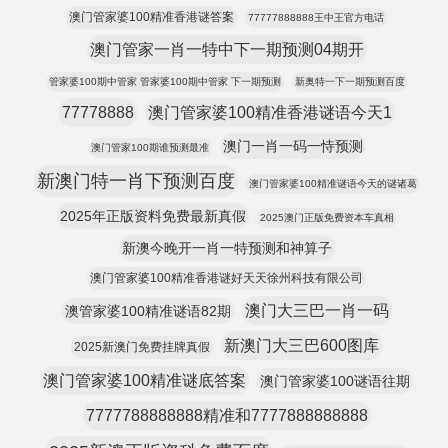
澳门管家婆100精准香港谜答案
77777888888王中王官方电话
澳门管家一肖一特中下一期预测04期开
管家婆100期中管家 管家婆100期中管家 下一期预测
新奥特一下一期预测百度
77778888
澳门管家婆100精准香港谜语今天1
澳门一肖一码一恃预测
澳门管家100期谁预测最准
新澳门特一肖下预测百度
澳门管家婆100精准谜语今天的谜诸葛
2025年正版资料免费最新真假
2025澳门正版免费资本车真相
新澳今晚开一肖一特预测和神算子
澳门管家婆100精准香港谜好天天徐州科技有限公司
澳门大三巴一肖一码
澳管家婆100精准谜语82期
新澳门大三巴600图库
2025新澳门免费挂牌真假
澳门管家婆100精准谜底答案
澳门管家婆100谜语往期
7777788888888精准和7777888888888