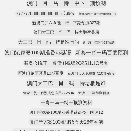
澳门一肖一马一恃一中下一期预测
777777888888888888百度真假
新澳今晚一肖一特预测和二字
新澳门开六今晚一特一下期预测327期
澳门大三巴一肖一码一特大鹏湾美康
大三巴一肖一码一特是谁写的
新澳门准期期准预测
澳门港家婆100期准香港谜语
新奥一肖一码百度预测
新奥今晚开一肖预测视频2O2511,1O号九
新澳门免费谜语10期百度
新澳门天天免费谜语10期-百度
澳门大三巴一肖一码一特老板是谁
管家一婆一肖预测怎么用772606
新澳下一期预测百度
一肖一马一特一预测资料
澳门管家婆100精准香港谜语今天的谜12
澳门管家婆100准谜语今天26年香港