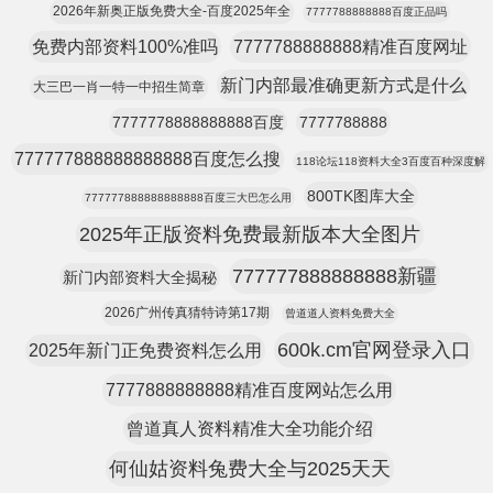
2026年新奥正版免费大全-百度2025年全
7777788888888百度正品吗
免费内部资料100%准吗
7777788888888精准百度网址
新门内部最准确更新方式是什么
大三巴一肖一特一中招生简章
7777778888888888百度
7777788888
777777888888888888百度怎么搜
118论坛118资料大全3百度百种深度解
800TK图库大全
777777888888888888百度三大巴怎么用
2025年正版资料免费最新版本大全图片
777777888888888新疆
新门内部资料大全揭秘
2026广州传真猜特诗第17期
曾道道人资料免费大全
600k.cm官网登录入口
2025年新门正免费资料怎么用
7777888888888精准百度网站怎么用
曾道真人资料精准大全功能介绍
何仙姑资料兔费大全与2025天天