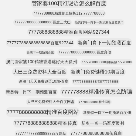
管家婆100精准谜语怎么解百度
7777788888精准传真解析112.7777788888
777777888888888888百度三大巴
新奥门特一肖下一期预测百度老澳门
7777888888888精准百度网站927344
新奥门肖下一期预测百度
777777888888888888百度927344
777777888888888888百度真假
新澳下一期预测百度
澳门管家婆100精准香港谜好天天徐州
7777788888888精准衔接77778888
大巴三免费资料大全百度
新澳门免费谜语10期百度
新澳门天天免费谜语10期-百度
7777788888888精准777778888
777778888精准传真怎么防骗
新奥特一肖下一期预测百度
大巴三免费资料大全百度网盘
77788888888精准消息
7777888888888精准百度网站
新奥特一肖下一期预测百度49
7777788888888888精准传真
新奥一肖一码百度预测
7777788888888888传真白
77777777788888888百度网站