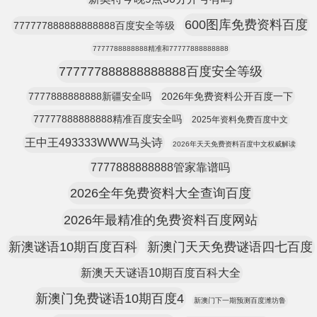
600图库免费资料百度
777777888888888888百度安全等级
7777788888888精准和77777888888888
777777888888888888百度安全等级
7777888888888新疆安全吗
2026年免费资料公开百度一下
77777888888888精准百度安全吗
2025年资料免费百度中文
王中王493333WWW马头诗
2026年天天免费资料百度中文权威解读
7777888888888管家靠谱吗
2026全年免费资料大全查询百度
2026年最精准的免费资料百度网站
新澳谜语10期百度百科
新澳门天天免费谜语四七百度
新澳天天谜语10期百度百科大全
新澳门免费谜语10期百度4
新澳门下一期预测百度潍坊鲁