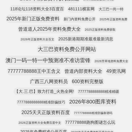
118论坛118资料大全3百度百
481111横富网
大三巴一尚一特
2025年新门正版免费资料
新门内资料免费公开
2025年正版资料免费
曾道道人2025年资料免费大全
2025正版资料免费获取
2025新港期期准最准最新消息
2026年正版资料大全百文
大三巴资料免费公开网站
澳门一码一特一中预测准不准访雷锋
2026芳草地资料免费大全
77777788888王中王含义
曾道内部资料大全
49资汛网
广西三八网资料员
600资料完整版
【大.三.巴】致力打造_火热全网!
7777788888888精准精疆
2026年800图库资料
7777888888888精准防骗技巧
2025天天正版资料百度
7777788888精准防骗靠谱吗
777778888跑狗图谜怎么玩
2026正版资料大全免费百度中文
2025年免费精准公开百度