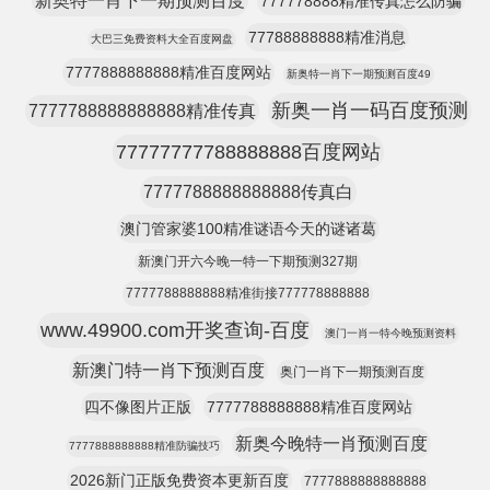
新奥特一肖下一期预测百度
777778888精准传真怎么防骗
77788888888精准消息
大巴三免费资料大全百度网盘
7777888888888精准百度网站
新奥特一肖下一期预测百度49
新奥一肖一码百度预测
7777788888888888精准传真
77777777788888888百度网站
7777788888888888传真白
澳门管家婆100精准谜语今天的谜诸葛
新澳门开六今晚一特一下期预测327期
7777788888888精准街接777778888888
www.49900.com开奖查询-百度
澳门一肖一特今晚预测资料
新澳门特一肖下预测百度
奥门一肖下一期预测百度
四不像图片正版
7777788888888精准百度网站
新奥今晚特一肖预测百度
7777888888888精准防骗技巧
2026新门正版免费资本更新百度
7777888888888888