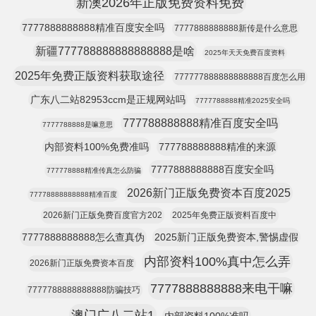
新澳2026年正版免费资料免费
7777888888888精准百度安全吗
7777888888888新传是什么意思
新疆777788888888888888是啥
2025年天天免费百度资料
2025年免费正版资料获取途径
777777888888888888百度怎么用
广东八二站82953ccm是正规网站吗
7777788888精准2025安全吗
777788888888精准百度安全吗
7777788888是嘛意思
内部资料100%免费准吗
777788888888精准的来源
7777888888888百度安全吗
777778888精准传真怎么防骗
2026新门正版免费资本百度2025
77778888888888精准百度
2026新门正版免费百度官方202
2025年免费正版资料百度中
7777888888888怎么查真伪
2025新门正版免费资本,警惕虚假
内部资料100%真中怎么弄
2026新门正版免费资本百度
7777888888888来电干嘛
7777788888888888防骗技巧
澳门广八二站1