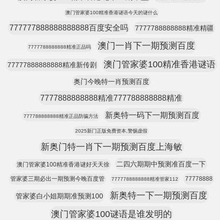
澳门管家婆100精准香港谜语今天的谜什么
777777888888888888百度安全吗
7777788888888精准精疆
澳门一肖下一期预测百度
7777788888888精准正品吗
澳门管家婆100精准香港谜语
77777888888888精准新传剧
奥门今晚特一肖预测百度
7777888888888精准777788888888精准
新奥特一码下一期预测百度
777788888888精准正品防骗方法
2025新门正版免费资本,警惕虚假
新奥门特一肖下一期预测百度上海敏
二四六期期中预测准百度一下
澳门管家婆100精准香港谜好天天徐
管家婆三期必出一期预测今晚百度管
77778888
7777788888888精准管家112
新奥特一下一期预测百度
管家婆白小姐期期准预测100
澳门管家婆100谜语是谁发明的