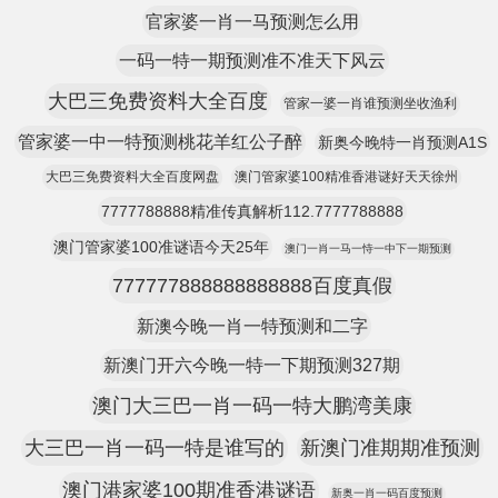
官家婆一肖一马预测怎么用
一码一特一期预测准不准天下风云
大巴三免费资料大全百度
管家一婆一肖谁预测坐收渔利
管家婆一中一特预测桃花羊红公子醉
新奥今晚特一肖预测A1S
大巴三免费资料大全百度网盘
澳门管家婆100精准香港谜好天天徐州
7777788888精准传真解析112.7777788888
澳门管家婆100准谜语今天25年
澳门一肖一马一恃一中下一期预测
777777888888888888百度真假
新澳今晚一肖一特预测和二字
新澳门开六今晚一特一下期预测327期
澳门大三巴一肖一码一特大鹏湾美康
大三巴一肖一码一特是谁写的
新澳门准期期准预测
澳门港家婆100期准香港谜语
新奥一肖一码百度预测