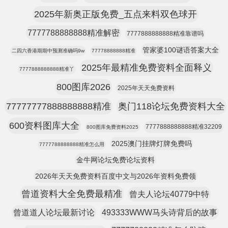
2025年新奥正版免费_五点来料双色球开
7777788888888精准解密
7777888888888精准靠谱吗
管家婆100谜语答案大全
二四六香港期期中预测准确吗9w
77778888888精准
2025年最精准免费资料全面释义
7777888888888精准丫
800图库2026
2025年天天免费资料
77777777888888888精准
奥门118论坛免费资料大全
600资料图库大全
7777888888888精准32209
800图库免费资料2025
2025澳门挂牌灯牌免费吗
7777788888888精准怎么用
金牛网论坛免费论坛资料
2026年天天免费资料百度中文与2026年资料免费领
曾道资料大全免费最精准
曾夫人论坛40779中特
曾道道人论坛最新讨论
493333WWW马头诗背后的故事