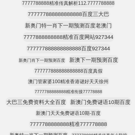
7777788888精准传真解析112.7777788888
777777888888888888百度三大巴
新奥门特一肖下一期预测百度老澳门
7777888888888精准百度网站927344
777777888888888888百度927344
新澳下一期预测百度
新奥门肖下一期预测百度
777777888888888888百度真假
澳门管家婆100精准香港谜好天天徐州
7777788888888精准衔接77778888
大巴三免费资料大全百度
新澳门免费谜语10期百度
新澳门天天免费谜语10期-百度
7777788888888精准777778888