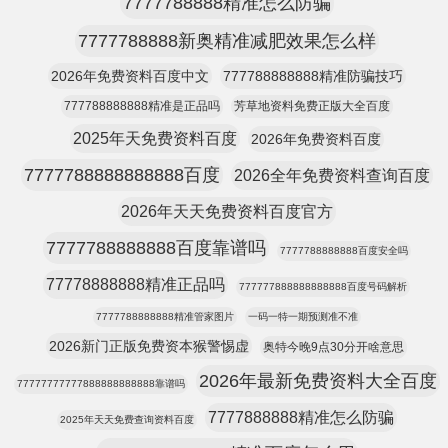
7777788888精准怎么防骗
7777788888新奥精准减肥效果怎么样
2026年免费资料百度中文
777788888888精准防骗技巧
777788888888精准是正品吗
芳草地资料免费正版大全百度
2025年天免费资料百度
2026年免费资料百度
7777788888888888百度
2026全年免费资料查询百度
2026年天天免费资料百度官方
7777788888888百度靠谱吗
7777788888888百度安全吗
77778888888精准正品吗
777777888888888888百度号码解析
7777788888888精准管家图片
一码一特一期预测准不准
2026新门正版免费资本猴警惕虚
奥特今晚9点30分开啥意思
2026年最新免费资料大全百度
77777777777888888888888靠谱吗
7777888888精准怎么防骗
2025年天天免费查询资料百度