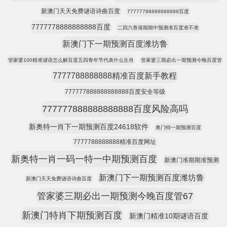
新澳门天天免费谜语诗曲百度
77777788888888888百度
7777778888888888百度
二四六香港期期中预测准百度准不准
新澳门下一期预测百度潍坊鲁
管家婆100精准谜语怎么解百度五四青年节代表什么生肖
管家婆三期必出一期预测今晚百度管
7777788888888精准百度新手教程
777777888888888888百度安全等级
777777888888888888百度风险高吗
新奥特一肖下一期预测百度24618软件
奥门特一期预测百度
7777788888888精准百度网址
新奥特一肖一码一特一中期预测百度
新澳门准期期准预测
新澳门下一期预测百度潍坊鲁
新澳门天天免费谜语诗曲百度
管家婆三期必出一期预测今晚百度管67
新澳门特肖下期预测百度
新澳门精准10期谜语百度