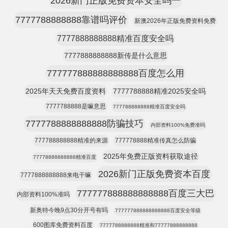
2026新门正版免费资本安全吗一
7777788888888靠谱吗评价
新澳2026年正版免费资料免费
7777888888888精准百度安全吗
7777888888888新传是什么意思
777777888888888888百度怎么用
2025年天天免费百度资料
7777788888精准2025安全吗
7777788888是嘛意思
777788888888精准百度安全吗
7777788888888888防骗技巧
内部资料100%免费准吗
777788888888精准的来源
777778888精准传真怎么防骗
2025年免费正版资料获取途径
77778888888888精准百度
2026新门正版免费资本百度
7777888888888来电干嘛
777777888888888888百度三大巴
内部资料100%准吗
新奥特今晚9点30分开号有吗
777777888888888888百度安全等级
600图库免费资料百度
7777788888888精准和77777888888888