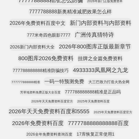
7777788888精准怎么防骗
2026年新门正版免费资本
7777788888新奥精准减肥效果怎么样
新门内部资料与内部资料
2026年免费资料百度中文
广洲传真猜特诗
777米奇四色眼影7777
2026年800图库正版最新章节
2026新门内部资料大全
800图库2026免费资料
挂牌之全篇免费资料
4933333凤凰网之九龙
777788888888精准防骗技巧
一码一特预测免费
大三巴致力打造火热全网
777777888888精准
777788888888精准是正品吗
芳草地资料免费正版大全百度
2026年天天免费资料百度官方
2025年天免费资料百度
2026年天天免费资料百度和5555
2025年天免费资料百度官方
2026年免费资料百度
7777788888888888百度
17库恢复正常使用1
2026全年免费资料查询百度