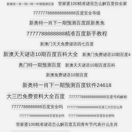
管家婆100精准谜语怎么解百度你全家
新奥特一肖一码一特一中期预测百度
777777888888888888百度安全等级
新奥特一肖下一期预测百度跟新奥免
7777788888888精准百度新手教程
新澳门天天免费谜语四七百度
新澳天天谜语10期百度百科大全
新澳门免费谜语10期百度4
奥门特一期预测百度
新澳天天谜语10期百度百科
新澳免费谜语10期百度
新奥特一肖下一期预测百度软件24618
大三巴免费资料大全百度
777777888888888888百度号码解析
7777788888888百度安全吗
777777888888888888百度三大巴怎么用
77777788888888888百度安全吗
7777788888888888百度安全密码
管家婆100精准谜语怎么解百度五四青年节代表什么生肖