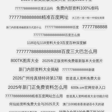
免费内部资料100%准吗
7777788888888百度正品吗
7777788888888精准百度网址
大三巴一肖一特一中招生简章
7777788888
7777778888888888百度
新门内部最准确更新方式是什么
777777888888888888百度怎么搜
118论坛118资料大全3百度百种深度解
777777888888888888百度三大巴怎么用
800TK图库大全
2025年正版资料免费最新版本大全图片
新门内部资料大全揭秘
777777888888888新疆
2026广州传真猜特诗第17期
曾道道人资料免费大全
2025年新门正免费资料怎么用
600k.cm官网登录入口
7777888888888精准百度网站怎么用
曾道真人资料精准大全功能介绍
何仙姑资料兔费大全与2025天天
澳门100精准香港谜语今天的谜