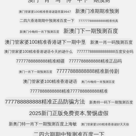
澳门一肖一马一恃一中下一期预测
新澳门准期期准预测
澳门管家婆100精准香港谜题答案9947
二四六香港期期中预测准百度一下
777777888888888精准传真
新澳门下一期预测百度
新澳门今晚特一肖下预测百度
澳门管家婆100精准香港谜下一期中垦
新澳一肖一码预测百度
澳门管家婆100精准香港谜语今天的谜什么
777777888888888888百度安全吗
7777788888888精准精疆
7777788888888精准正品吗
77777888888888精准新传剧
澳门一肖下一期预测百度
澳门管家婆100精准香港谜语
奥门今晚特一肖预测百度
7777888888888精准777788888888精准
777788888888精准正品防骗方法
新奥特一码下一期预测百度
2025新门正版免费资本,警惕虚假
新奥门特一肖下一期预测百度上海敏
澳门管家婆100精准香港谜好天天徐
二四六期期中预测准百度一下