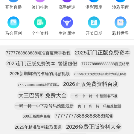
开奖直播
澳门挂牌
高手解迷
港彩图库
澳彩图库
马会原创
全年资料
生肖属性
开奖日期
彩料世界
2025新门正版免费资本
7777788888888精准百度新手教程
2025新门正版免费资本_警惕虚假
7777788888888888百度结果
2025新期期准的准确的消息视频
2025年天天免费资料百度官力重点解读
2026正版免费资料百度
7777788888888精准百度网站
大三巴资料免费大全
一肖一中一特一中预测准不准
一码一特一中下期号码预测最新
奥门一肖一特一码精准预测
777777778888888888精准
600正版图库免费
2026免费正版资料大全
2025年精准资料获取渠道