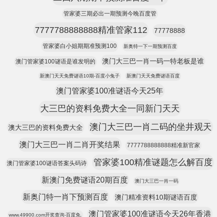
管家婆三期必出一期预测今晚百度管
7777788888888精准管家112
77778888
管家婆白小姐期期准预测100
新奥特一下一期预测百度
澳门大三巴一肖一码一特老板是谁
澳门管家婆100谜语是谁发明的
新澳门天天免费谜语10期-百度小兔子
新澳门天天免费谜语百度
澳门管家婆100准谜语今天25年
大三巴的资料免费大全一同新门天天
澳门大三巴一肖二码的坐井观天
澳大三巴的资料免费大全
澳门大三巴一肖二肖开奖结果
7777788888888精准新官家
管家婆100精准谜题怎么解百度
澳门管家婆100谜语答案头码诗
新澳门免费谜语20期百度
澳门大三巴一肖一码
新奥门特一肖下预测百度
澳门精准资料10期谜语百度
澳门管家婆100准谜语今天26年香港
www.49900.com开奖查询-百度免.