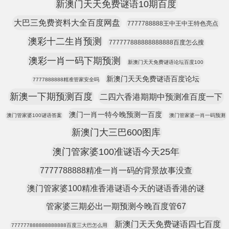
新澳门天天免费谜语10期百度
大巴三免费资料大全百度网盘
7777788888王中王中王特色亮点
澳彩十二生肖预测
777777888888888888百度怎么搜
澳彩一肖一码下期预测
新澳门天天免费谜语论坛百度100
新澳门天天免费谜语百度论坛
7777888888精准管家安全吗
新澳一下期预测百度
二四六香港期期中预测准百度一下
澳门一肖一特今晚预测一百度
澳门管家婆100谜语答案
澳门管家婆一肖一码预测
新澳门大三巴600图库
澳门管家婆100准谜语今天25年
7777788888精准一肖一码的背景故事没查
澳门管家婆100精准香港谜语今天的谜语香港的谜
管家婆三期必出一期预测今晚百度管67
新澳门天天免费谜语四七百度
777777888888888888百度三大巴怎么用