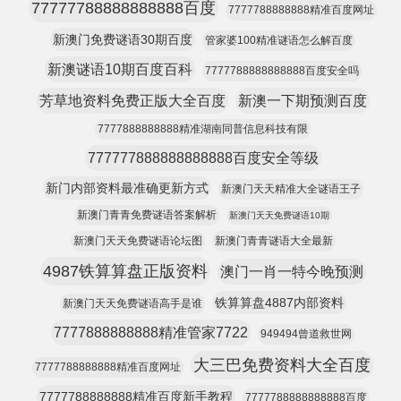
77777788888888888百度
7777788888888精准百度网址
新澳门免费谜语30期百度
管家婆100精准谜语怎么解百度
新澳谜语10期百度百科
7777788888888888百度安全吗
芳草地资料免费正版大全百度
新澳一下期预测百度
7777888888888精准湖南同普信息科技有限
777777888888888888百度安全等级
新门内部资料最准确更新方式
新澳门天天精准大全谜语王子
新澳门青青免费谜语答案解析
新澳门天天免费谜语10期
新澳门天天免费谜语论坛图
新澳门青青谜语大全最新
4987铁算算盘正版资料
澳门一肖一特今晚预测
铁算算盘4887内部资料
新澳门天天免费谜语高手是谁
7777888888888精准管家7722
949494曾道救世网
大三巴免费资料大全百度
7777788888888精准百度网址
7777788888888精准百度新手教程
7777788888888888百度