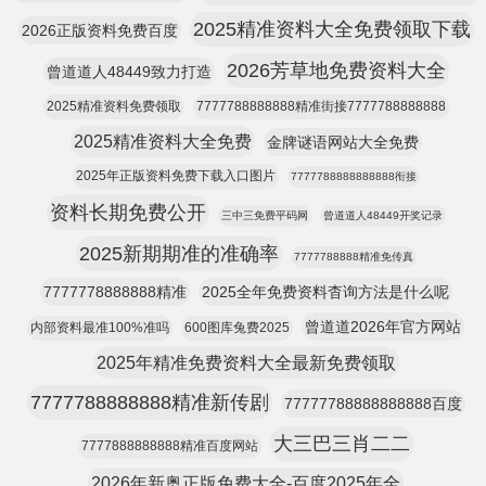
2025精准资料大全免费领取下载
2026正版资料免费百度
2026芳草地免费资料大全
曾道道人48449致力打造
2025精准资料免费领取
7777788888888精准街接7777788888888
2025精准资料大全免费
金牌谜语网站大全免费
2025年正版资料免费下载入口图片
7777788888888888衔接
资料长期免费公开
三中三免费平码网
曾道道人48449开奖记录
2025新期期准的准确率
7777788888精准免传真
7777778888888精准
2025全年免费资料杳询方法是什么呢
曾道道2026年官方网站
内部资料最准100%准吗
600图库兔费2025
2025年精准免费资料大全最新免费领取
7777788888888精准新传剧
77777788888888888百度
大三巴三肖二二
7777888888888精准百度网站
2026年新奥正版免费大全-百度2025年全