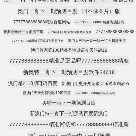
奥门一肖下一期预测百度
四不像图片正版
7777788888888精准百度网站
7777888888888精准防骗技巧
7777888888888888
新奥今晚特一肖预测百度
2026新门正版免费资本更新百度
澳门大三巴一肖一码一特大鹏湾美康
7777788888新澳门正版排列五开什么
澳门管家婆100精准香港谜语今天的谜12
7777888888888精准是正品吗777788888888精准
新奥特一肖下一期预测百度软件24618
澳门精准10期谜语百度
新澳门历史开奖记录大乐透查询表双
新澳门天天免费谜语10期百度
777788888888精准是正品吗
奥特一肖下一期预测百度
新澳门特一肖下一期预测百度新澳门
7777788888888精准衔接和777788888888精准新