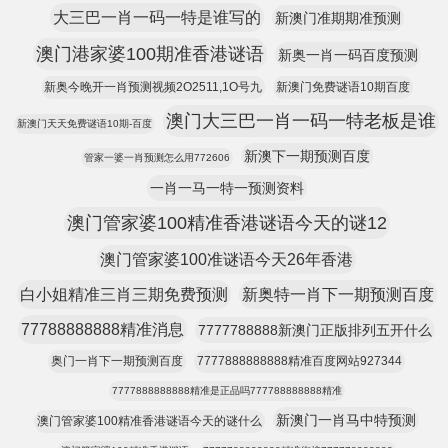
大三巴一肖一码一特是谁写的
新澳门准期期准预测
澳门港家婆100期准香港谜语
新奥一肖一码百度预测
新奥今晚开一肖预测视频2O2511,1O号九
新澳门免费谜语10期百度
澳门大三巴一肖一码一特老板是谁
新澳门天天免费谜语10期-百度
新澳下一期预测百度
管家一婆一肖预测怎么用772606
一肖一马一特一预测资料
澳门管家婆100精准香港谜语今天的谜12
澳门管家婆100准谜语今天26年香港
白小姐精准三肖三期免费预测
新奥特一肖下一期预测百度
77788888888精准消息
7777788888新澳门正版排列五开什么
奥门一肖下一期预测百度
7777888888888精准百度网站927344
7777888888888精准是正品吗777788888888精准
新澳门一肖马中特预测
澳门管家婆100精准香港谜语今天的谜什么