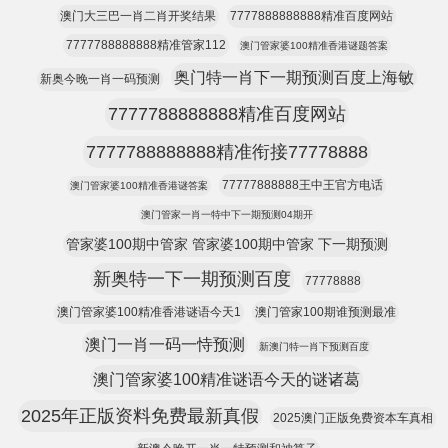
澳门大三巴一肖二肖开奖结果
7777888888888精准百度网站
7777788888888精准管家112
澳门管家婆100精准香港谜题答案
奥门特一肖下一期预测百度上海敏
新奥今晚一肖一码预测
7777788888888精准百度网站
7777788888888精准衔接77778888
77777888888王中王官方电话
澳门管家婆100精准香港谜答案
澳门管家一肖一特中下一期预测04期开
管家婆100期中管家 管家婆100期中管家 下一期预测
新奥特一下一期预测百度
77778888
澳门管家婆100精准香港谜语今天1
澳门管家100期谁预测最准
澳门一肖一码一恃预测
新澳门特一肖下预测百度
澳门管家婆100精准谜语今天的谜诸葛
2025年正版资料免费最新真假
2025澳门正版免费资本车真相