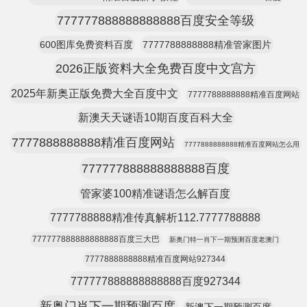
777777888888888888百度安全等级
600图库免费资料百度
7777788888888精准管家图片
2026正版资料大全免费百度中文宫方
2025年新奥正版免费大全百度中文
7777788888888精准百度网站
新澳天天谜语10期百度百科大全
7777888888888精准百度网站
7777888888888精准百度网站怎么用
777777888888888888百度
管家婆100精准谜语怎么解百度
7777788888精准传真解析112.7777788888
777777888888888888百度三大巴
新奥门特一肖下一期预测百度老澳门
7777888888888精准百度网站927344
777777888888888888百度927344
新奥门肖下一期预测百度