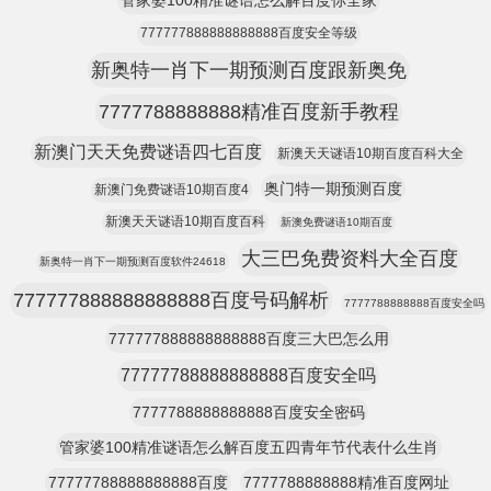
管家婆100精准谜语怎么解百度你全家
777777888888888888百度安全等级
新奥特一肖下一期预测百度跟新奥免
7777788888888精准百度新手教程
新澳门天天免费谜语四七百度
新澳天天谜语10期百度百科大全
奥门特一期预测百度
新澳门免费谜语10期百度4
新澳天天谜语10期百度百科
新澳免费谜语10期百度
大三巴免费资料大全百度
新奥特一肖下一期预测百度软件24618
777777888888888888百度号码解析
7777788888888百度安全吗
777777888888888888百度三大巴怎么用
77777788888888888百度安全吗
7777788888888888百度安全密码
管家婆100精准谜语怎么解百度五四青年节代表什么生肖
77777788888888888百度
7777788888888精准百度网址