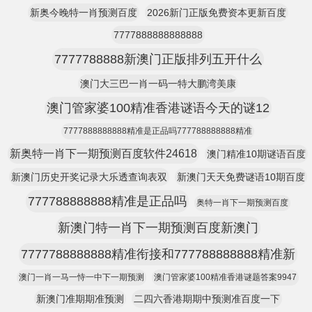
新奥今晚特一肖预测百度
2026新门正版免费资本更新百度
7777888888888888
7777788888新澳门正版排列五开什么
澳门大三巴一肖一码一特大鹏湾美康
澳门管家婆100精准香港谜语今天的谜12
7777888888888精准是正品吗777788888888精准
新奥特一肖下一期预测百度软件24618
澳门精准10期谜语百度
新澳门历史开奖记录大乐透查询表双
新澳门天天免费谜语10期百度
777788888888精准是正品吗
奥特一肖下一期预测百度
新澳门特一肖下一期预测百度新澳门
7777788888888精准衔接和777788888888精准新
澳门一肖一马一恃一中下一期预测
澳门管家婆100精准香港谜题答案9947
新澳门准期期准预测
二四六香港期期中预测准百度一下