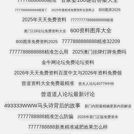
管家婆100谜语答案大全
77778888888精准
800图库2026
7777888888888精准丫
2025年最精准免费资料全面释义
2025年天天免费资料
77777777888888888精准
600资料图库大全
奥门118论坛免费资料大全
7777888888888精准32209
800图库免费资料2025
7777788888888精准怎么用
2025澳门挂牌灯牌免费吗
金牛网论坛免费论坛资料
2026年天天免费资料百度中文与2026年资料免费领
曾道资料大全免费最精准
曾夫人论坛40779中特
曾道道人论坛最新讨论
493333WWW马头诗背后的故事
新门内部最精确更新内容解读
7777788888精准怎么防骗
2026年新门正版免费资本
7777788888新奥精准减肥效果怎么样