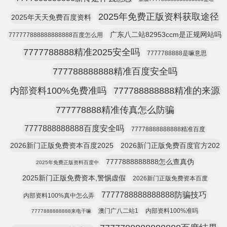
2025年免费正版资料获取途径
2025年天天免费百度资料
广东八二站82953ccm是正规网站吗
777777888888888888百度怎么用
7777788888精准2025安全吗
7777788888是嘛意思
777788888888精准百度安全吗
内部资料100%免费准吗
777788888888精准的来源
777778888精准传真怎么防骗
7777888888888百度安全吗
77778888888888精准百度
2026新门正版免费资本百度2025
2026新门正版免费百度官方202
7777888888888怎么查真伪
2025年免费正版资料百度中
2025新门正版免费资本,警惕虚假
2026新门正版免费资本百度
7777788888888888防骗技巧
内部资料100%真中怎么弄
澳门广八二站1
内部资料100%准吗
7777888888888来电干嘛