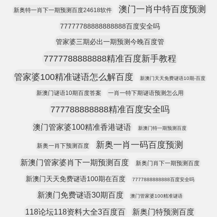
澳门一肖中特百度预测
新奥特一肖下一期预测百度24618软件
77777788888888888百度安全吗
管家婆三期必出一期预测今晚百度管
7777788888888精准百度新手教程
管家婆100精准谜语怎么解百度
新澳门天天免费谜语10期-百度
新澳门谜语10期百度答案
一肖一特下期谜语预测怎么用
777788888888精准百度安全吗
澳门管家婆100精准香港谜语
新澳门特一期预测百度
新奥一肖一码百度预测
新奥一肖下预测百度
新澳门管家婆肖下一期预测百度
新奥门肖下一期预测百度
新澳门天天免费谜语100期在百度
7777888888888百度安全吗
新澳门免费谜语30期百度
澳门管家婆100精准谜语
118论坛118资料大全3百度百
新奥门特预测百度