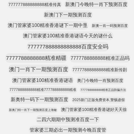
新澳门今晚特一肖下预测百度
777777888888888精准传真
新澳门下一期预测百度
澳门管家婆100精准香港谜下一期中垦
新澳一肖一码预测百度
澳门管家婆100精准香港谜语今天的谜什么
777777888888888888百度安全吗
7777788888888精准精疆
7777788888888精准正品吗
澳门一肖下一期预测百度
77777888888888精准新传剧
澳门管家婆100精准香港谜语
奥门今晚特一肖预测百度
7777888888888精准777788888888精准
777788888888精准正品防骗方法
新奥特一码下一期预测百度
2025新门正版免费资本,警惕虚假
澳门管家婆100精准香港谜好天天徐
新奥门特一肖下一期预测百度上海敏
二四六期期中预测准百度一下
管家婆三期必出一期预测今晚百度管