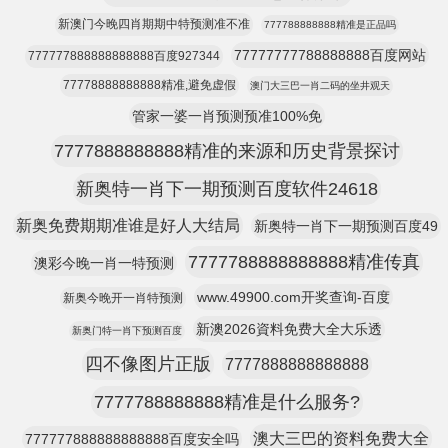
新澳门今晚四肖期期中特预测准不准
777788888888精准是正品吗
77777777788888888百度网站
777777888888888888百度927344
77778888888888精准,避免虚假
澳门大三巴一肖二码的坐井观天
管家一婆一肖预测预准100%免
7777888888888精准的来源和历史背景探讨
新奥特一肖下一期预测百度软件24618
新奥免费期期准谁是好人大结局
新奥特一肖下一期预测百度49
7777788888888888精准传真
澳彩今晚一肖一特预测
www.49900.com开奖查询-百度
新奥今晚开一肖特预测
新澳2026資料免费大全大乐透
新奥门特一肖下预测百度
四不像图片正版
7777888888888888
7777788888888精准是什么服务?
澳大三巴的资料免费大全
777777888888888888百度安全吗