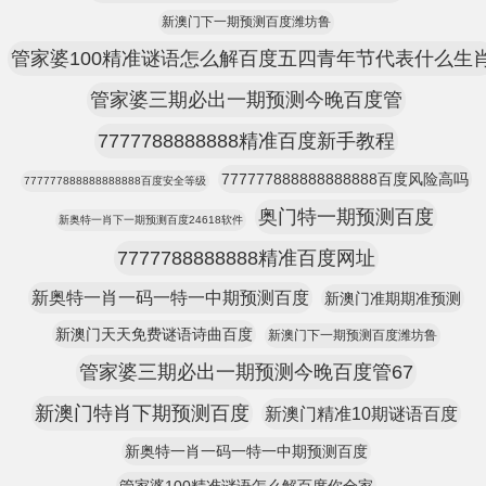
新澳门下一期预测百度潍坊鲁
管家婆100精准谜语怎么解百度五四青年节代表什么生
管家婆三期必出一期预测今晚百度管
7777788888888精准百度新手教程
777777888888888888百度风险高吗
777777888888888888百度安全等级
奥门特一期预测百度
新奥特一肖下一期预测百度24618软件
7777788888888精准百度网址
新奥特一肖一码一特一中期预测百度
新澳门准期期准预测
新澳门天天免费谜语诗曲百度
新澳门下一期预测百度潍坊鲁
管家婆三期必出一期预测今晚百度管67
新澳门特肖下期预测百度
新澳门精准10期谜语百度
新奥特一肖一码一特一中期预测百度