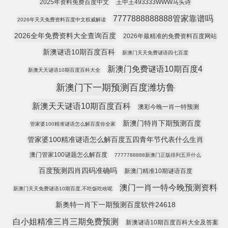
2025年资料免费百度中文
王中王493333WWW马头诗
7777888888888管家靠谱吗
2026年天天免费资料百度中文权威解读
2026全年免费资料大全查询百度
2026年最精准的免费资料百度网站
新澳谜语10期百度百科
新澳门天天免费谜语四七百度
新澳门免费谜语10期百度4
新澳天天谜语10期百度百科大全
新澳门下一期预测百度潍坊鲁
新澳天天谜语10期百度百科
澳彩今晚一肖一特预测
新澳门特肖下期预测百度
管家婆100精准谜语怎么解百度你全家
管家婆100精准谜语怎么解百度五四青年节代表什么生肖
澳门管家100谜题怎么解百度
7777788888新澳门正版排列五开什么
百度预测四肖四码准确吗
新澳门精准10期谜语百度
澳门一肖一特今晚预测资料
新澳门天天免费谜语10期百度,不吃饭吃啥呢
新奥特一肖下一期预测百度软件24618
白小姐精准三肖三期免费预测
新澳谜语10期百度百科大全及答案