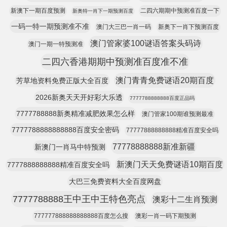
新澳下一期百度预测
二四六期期中预测准百度一下
新奥特一肖下一期预测百度
一码一特一期预测准不准
澳门大三巴一肖一码
新奥下一肖下预测百度
澳门管家婆100谜语答案头码诗
澳门一期一特预测准
二四六香港期期中预测准百度准不准
澳门青青免费谜语20期百度
芳草地资料免费正版大全百度
2026新奥天天开好彩大乐透
7777788888888百度正品吗
7777788888新奥精准减肥效果怎么样
澳门管家100期谁预测最准
7777788888888888百度安全密码
77777888888888精准百度安全吗
77778888888新准新疆
新澳门一肖马中特预测
新澳门天天免费谜语10期百度
7777888888888精准百度安全吗
大巴三免费资料大全百度网盘
7777788888王中王中王特色亮点
澳彩十二生肖预测
777777888888888888百度怎么搜
澳彩一肖一码下期预测