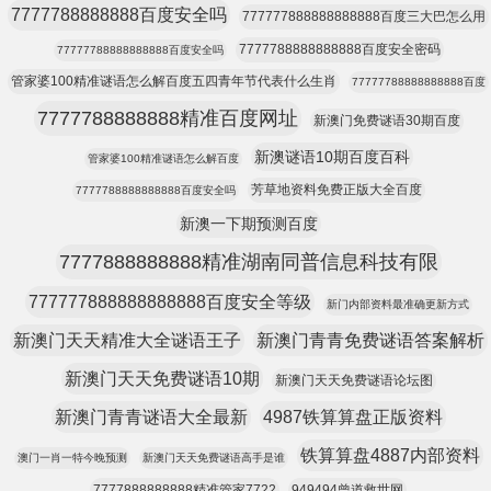
7777788888888百度安全吗
777777888888888888百度三大巴怎么用
7777788888888888百度安全密码
77777788888888888百度安全吗
管家婆100精准谜语怎么解百度五四青年节代表什么生肖
77777788888888888百度
7777788888888精准百度网址
新澳门免费谜语30期百度
新澳谜语10期百度百科
管家婆100精准谜语怎么解百度
芳草地资料免费正版大全百度
7777788888888888百度安全吗
新澳一下期预测百度
7777888888888精准湖南同普信息科技有限
777777888888888888百度安全等级
新门内部资料最准确更新方式
新澳门天天精准大全谜语王子
新澳门青青免费谜语答案解析
新澳门天天免费谜语10期
新澳门天天免费谜语论坛图
新澳门青青谜语大全最新
4987铁算算盘正版资料
铁算算盘4887内部资料
澳门一肖一特今晚预测
新澳门天天免费谜语高手是谁
7777888888888精准管家7722
949494曾道救世网