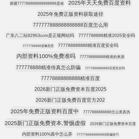
2025年天天免费百度资料
新疆777788888888888888是啥
2025年免费正版资料获取途径
777777888888888888百度怎么用
广东八二站82953ccm是正规网站吗
7777788888精准2025安全吗
777788888888精准百度安全吗
7777788888是嘛意思
内部资料100%免费准吗
777788888888精准的来源
777778888精准传真怎么防骗
7777888888888百度安全吗
77778888888888精准百度
2026新门正版免费资本百度2025
2026新门正版免费百度官方202
2025年免费正版资料百度中
7777888888888怎么查真伪
2025新门正版免费资本,警惕虚假
2026新门正版免费资本百度
内部资料100%真中怎么弄
7777788888888888防骗技巧