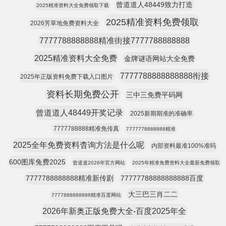
曾道道人48449致力打造
2025精准资料大全免费领取下载
2025精准资料免费领取
2026芳草地免费资料大全
7777788888888精准街接7777788888888
2025精准资料大全免费
金牌谜语网站大全免费
7777788888888888衔接
2025年正版资料免费下载入口图片
资料长期免费公开
三中三免费平码网
曾道道人48449开奖记录
2025新期期准的准确率
7777788888精准免传真
7777778888888精准
2025全年免费资料杳询方法是什么呢
内部资料最准100%准吗
600图库兔费2025
曾道道2026年官方网站
2025年精准免费资料大全最新免费领取
7777788888888精准新传剧
77777788888888888百度
大三巴三肖二二
7777888888888精准百度网站
2026年新奥正版免费大全-百度2025年全