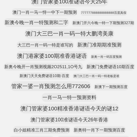
澳门管家婆100准谜语今天25年
澳门一肖一马一恃一中下一期预测
777777888888888888百度真假
新澳今晚一肖一特预测和二字
新澳门开六今晚一特一下期预测327期
澳门大三巴一肖一码一特大鹏湾美康
新澳门准期期准预测
大三巴一肖一码一特是谁写的
澳门港家婆100期准香港谜语
新奥一肖一码百度预测
新奥今晚开一肖预测视频2O2511,1O号九
新澳门免费谜语10期百度
新澳门天天免费谜语10期-百度
澳门大三巴一肖一码一特老板是谁
管家一婆一肖预测怎么用772606
新澳下一期预测百度
一肖一马一特一预测资料
澳门管家婆100精准香港谜语今天的谜12
澳门管家婆100准谜语今天26年香港
白小姐精准三肖三期免费预测
新奥特一肖下一期预测百度