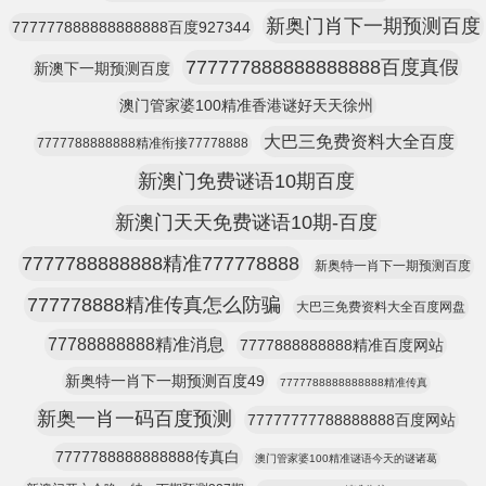
新奥门肖下一期预测百度
777777888888888888百度927344
777777888888888888百度真假
新澳下一期预测百度
澳门管家婆100精准香港谜好天天徐州
大巴三免费资料大全百度
7777788888888精准衔接77778888
新澳门免费谜语10期百度
新澳门天天免费谜语10期-百度
7777788888888精准777778888
新奥特一肖下一期预测百度
777778888精准传真怎么防骗
大巴三免费资料大全百度网盘
77788888888精准消息
7777888888888精准百度网站
新奥特一肖下一期预测百度49
7777788888888888精准传真
新奥一肖一码百度预测
77777777788888888百度网站
7777788888888888传真白
澳门管家婆100精准谜语今天的谜诸葛