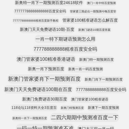
新奥特一肖下一期预测百度24618软件
澳门一肖中特百度预测
77777788888888888百度安全吗
管家婆三期必出一期预测今晚百度管
管家婆100精准谜语怎么解百度
7777788888888精准百度新手教程
新澳门天天免费谜语10期-百度
新澳门谜语10期百度答案
一肖一特下期谜语预测怎么用
777788888888精准百度安全吗
澳门管家婆100精准香港谜语
新澳门特一期预测百度
新奥一肖下预测百度
新奥一肖一码百度预测
新澳门管家婆肖下一期预测百度
新奥门肖下一期预测百度
新澳门天天免费谜语100期在百度
7777888888888百度安全吗
新澳门免费谜语30期百度
澳门管家婆100精准谜语
118论坛118资料大全3百度百
新澳下一期百度预测
新奥门特预测百度
二四六期期中预测准百度一下
新奥特一肖下一期预测百度
一码一特一期预测准不准
澳门大三巴一肖一码