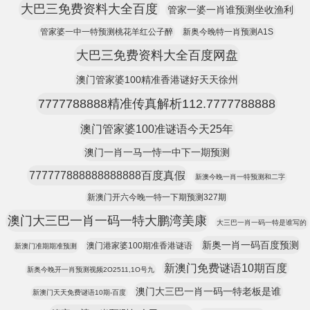
大巴三免费资料大全百度
管家一婆一肖谁预测坐收渔利
管家婆一中一特预测桃花羊红公子醉
新奥今晚特一肖预测A1S
大巴三免费资料大全百度网盘
澳门管家婆100精准香港谜好天天徐州
7777788888精准传真解析112.7777788888
澳门管家婆100准谜语今天25年
澳门一肖一马一恃一中下一期预测
777777888888888888百度真假
新澳今晚一肖一特预测和二字
新澳门开六今晚一特一下期预测327期
澳门大三巴一肖一码一特大鹏湾美康
大三巴一肖一码一特是谁写的
新奥一肖一码百度预测
澳门港家婆100期准香港谜语
新澳门准期期准预测
新澳门免费谜语10期百度
新奥今晚开一肖预测视频2O2511,1O号九
澳门大三巴一肖一码一特老板是谁
新澳门天天免费谜语10期-百度