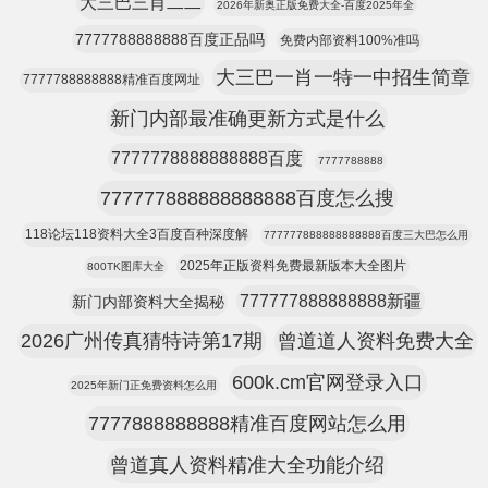
大三巴三肖二二
2026年新奥正版免费大全-百度2025年全
7777788888888百度正品吗
免费内部资料100%准吗
大三巴一肖一特一中招生简章
7777788888888精准百度网址
新门内部最准确更新方式是什么
7777778888888888百度
7777788888
777777888888888888百度怎么搜
118论坛118资料大全3百度百种深度解
777777888888888888百度三大巴怎么用
2025年正版资料免费最新版本大全图片
800TK图库大全
777777888888888新疆
新门内部资料大全揭秘
2026广州传真猜特诗第17期
曾道道人资料免费大全
600k.cm官网登录入口
2025年新门正免费资料怎么用
7777888888888精准百度网站怎么用
曾道真人资料精准大全功能介绍