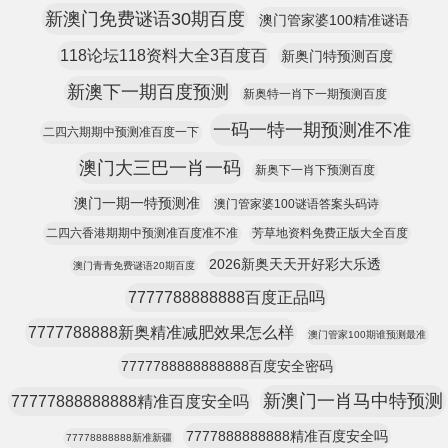
新澳门免费谜语30期百度
澳门管家婆100精准谜语
118论坛118资料大全3百度百
新奥门特预测百度
新澳下一期百度预测
新奥特一肖下一期预测百度
一码一特一期预测准不准
二四六期期中预测准百度一下
澳门大三巴一肖一码
新奥下一肖下预测百度
澳门一期一特预测准
澳门管家婆100谜语答案头码诗
二四六香港期期中预测准百度准不准
芳草地资料免费正版大全百度
2026新奥天天开好彩大乐透
澳门青青免费谜语20期百度
7777788888888百度正品吗
7777788888新奥精准减肥效果怎么样
澳门管家100期谁预测最准
7777788888888888百度安全密码
新澳门一肖马中特预测
77777888888888精准百度安全吗
7777888888888精准百度安全吗
77778888888新准新疆