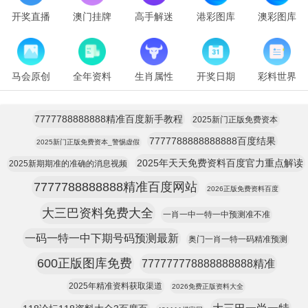
开奖直播
澳门挂牌
高手解迷
港彩图库
澳彩图库
马会原创
全年资料
生肖属性
开奖日期
彩料世界
7777788888888精准百度新手教程
2025新门正版免费资本
7777788888888888百度结果
2025新门正版免费资本_警惕虚假
2025年天天免费资料百度官力重点解读
2025新期期准的准确的消息视频
7777788888888精准百度网站
2026正版免费资料百度
大三巴资料免费大全
一肖一中一特一中预测准不准
一码一特一中下期号码预测最新
奥门一肖一特一码精准预测
600正版图库免费
777777778888888888精准
2025年精准资料获取渠道
2026免费正版资料大全