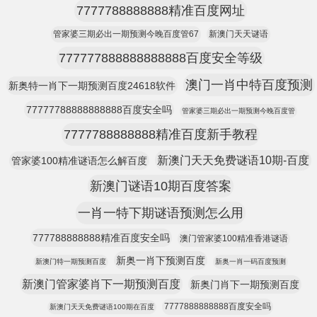
7777788888888精准百度网址
管家婆三期必出一期预测今晚百度管67
新澳门天天谜语
777777888888888888百度安全等级
澳门一肖中特百度预测
新奥特一肖下一期预测百度24618软件
77777788888888888百度安全吗
管家婆三期必出一期预测今晚百度管
7777788888888精准百度新手教程
新澳门天天免费谜语10期-百度
管家婆100精准谜语怎么解百度
新澳门谜语10期百度答案
一肖一特下期谜语预测怎么用
777788888888精准百度安全吗
澳门管家婆100精准香港谜语
新奥一肖下预测百度
新澳门特一期预测百度
新奥一肖一码百度预测
新澳门管家婆肖下一期预测百度
新奥门肖下一期预测百度
7777888888888百度安全吗
新澳门天天免费谜语100期在百度