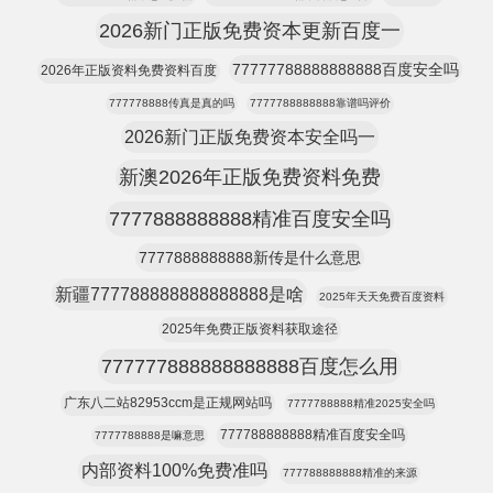
2026新门正版免费资本更新百度一
77777788888888888百度安全吗
2026年正版资料免费资料百度
777778888传真是真的吗
7777788888888靠谱吗评价
2026新门正版免费资本安全吗一
新澳2026年正版免费资料免费
7777888888888精准百度安全吗
7777888888888新传是什么意思
新疆777788888888888888是啥
2025年天天免费百度资料
2025年免费正版资料获取途径
777777888888888888百度怎么用
广东八二站82953ccm是正规网站吗
7777788888精准2025安全吗
777788888888精准百度安全吗
7777788888是嘛意思
内部资料100%免费准吗
777788888888精准的来源