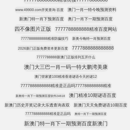
澳门一肖一特今晚预测资料
www.49900.com开奖查询-百度
新澳门特一肖下预测百度
奥门一肖下一期预测百度
四不像图片正版
7777788888888精准百度网站
7777888888888精准防骗技巧
新奥今晚特一肖预测百度
7777888888888888
2026新门正版免费资本更新百度
7777788888新澳门正版排列五开什么
澳门大三巴一肖一码一特大鹏湾美康
澳门管家婆100精准香港谜语今天的谜12
7777888888888精准是正品吗777788888888精准
澳门精准10期谜语百度
新奥特一肖下一期预测百度软件24618
新澳门历史开奖记录大乐透查询表双
新澳门天天免费谜语10期百度
777788888888精准是正品吗
奥特一肖下一期预测百度
新澳门特一肖下一期预测百度新澳门