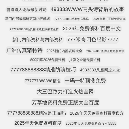
493333WWW马头诗背后的故事
曾道道人论坛最新讨论
新门内部最精确更新内容解读
7777788888精准怎么防骗
2026年新门正版免费资本
2026年免费资料百度中文
7777788888新奥精准减肥效果怎么样
777米奇四色眼影7777
新门内部资料与内部资料
广洲传真猜特诗
2026新门内部资料大全
2026年800图库正版最新章节
800图库2026免费资料
挂牌之全篇免费资料
777788888888精准防骗技巧
4933333凤凰网之九龙
一码一特预测免费
777777888888精准
大三巴致力打造火热全网
芳草地资料免费正版大全百度
777788888888精准是正品吗
2026年天天免费资料百度官方
2025年天免费资料百度
2026年天天免费资料百度和5555