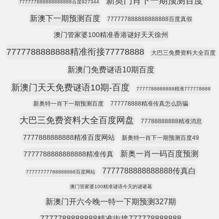
新奥门肖下一期预测百度
777777888888888888百度927344
新澳下一期预测百度
777777888888888888百度真假
澳门管家婆100精准香港谜好天天徐州
7777788888888精准衔接77778888
大巴三免费资料大全百度
新澳门免费谜语10期百度
新澳门天天免费谜语10期-百度
7777788888888精准777778888
新奥特一肖下一期预测百度
777778888精准传真怎么防骗
大巴三免费资料大全百度网盘
77788888888精准消息
7777888888888精准百度网站
新奥特一肖下一期预测百度49
新奥一肖一码百度预测
7777788888888888精准传真
7777788888888888传真白
77777777788888888百度网站
澳门管家婆100精准谜语今天的谜诸葛
新澳门开六今晚一特一下期预测327期
7777788888888精准街接777778888888