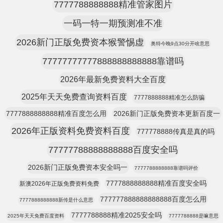
7777788888888精准管家图片
一码一特一期预测准不准
2026新门正版免费资本猴警惕虚
奥特今晚9点30分开啥意思
77777777777888888888888靠谱吗
2026年最新免费资料大全百度
2025年天天免费查询资料百度
7777888888精准怎么防骗
7777888888888精准百度怎么用
2026新门正版免费资本更新百度一
2026年正版资料免费资料百度
777778888传真是真的吗
77777788888888888百度安全吗
2026新门正版免费资本安全吗一
7777788888888靠谱吗评价
7777888888888精准百度安全吗
新澳2026年正版免费资料免费
777777888888888888百度怎么用
7777888888888新传是什么意思
7777788888精准2025安全吗
2025年天天免费百度资料
7777788888是嘛意思