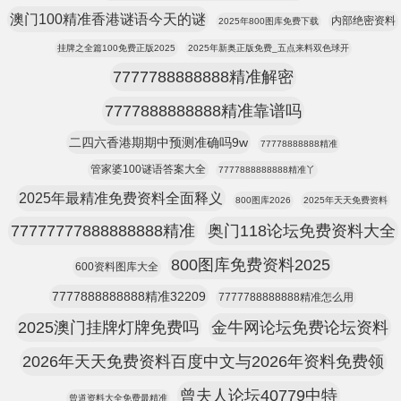
澳门100精准香港谜语今天的谜
内部绝密资料
2025年800图库免费下载
挂牌之全篇100免费正版2025
2025年新奥正版免费_五点来料双色球开
7777788888888精准解密
7777888888888精准靠谱吗
二四六香港期期中预测准确吗9w
77778888888精准
管家婆100谜语答案大全
7777888888888精准丫
2025年最精准免费资料全面释义
800图库2026
2025年天天免费资料
77777777888888888精准
奥门118论坛免费资料大全
800图库免费资料2025
600资料图库大全
7777888888888精准32209
7777788888888精准怎么用
2025澳门挂牌灯牌免费吗
金牛网论坛免费论坛资料
2026年天天免费资料百度中文与2026年资料免费领
曾夫人论坛40779中特
曾道资料大全免费最精准