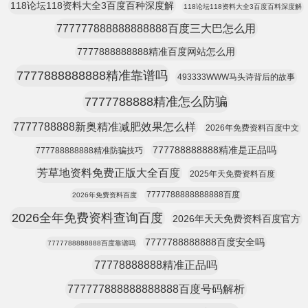
118论坛118资料大全3百度百种深度解
118论坛118资料大全3百度百料深度解
777777888888888888百度三大巴怎么用
7777888888888精准百度网站怎么用
7777888888888精准靠谱吗
493333WWW马头诗背后的故事
7777788888精准怎么防骗
7777788888新奥精准减肥效果怎么样
2026年免费资料百度中文
777788888888精准是正品吗
777788888888精准防骗技巧
芳草地资料免费正版大全百度
2025年天免费资料百度
7777788888888888百度
2026年免费资料百度
2026全年免费资料查询百度
2026年天天免费资料百度官方
7777788888888百度安全吗
7777788888888百度靠谱吗
77778888888精准正品吗
777777888888888888百度号码解析