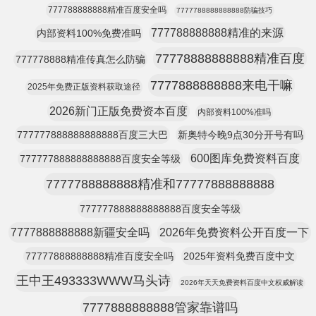
777788888888精准百度安全吗
7777788888888888防骗技巧
777788888888精准的来源
内部资料100%免费准吗
77778888888888精准百度
777778888精准传真怎么防骗
7777888888888来电干嘛
2025年免费正版资料获取途径
2026新门正版免费资本百度
内部资料100%准吗
777777888888888888百度三大巴
新奥特今晚9点30分开号有吗
600图库免费资料百度
777777888888888888百度安全等级
7777788888888精准和77777888888888
777777888888888888百度安全等级
7777888888888新疆安全吗
2026年免费资料公开百度一下
77777888888888精准百度安全吗
2025年资料免费百度中文
王中王493333WWW马头诗
2026年天天免费资料百度中文权威解读
7777888888888管家靠谱吗