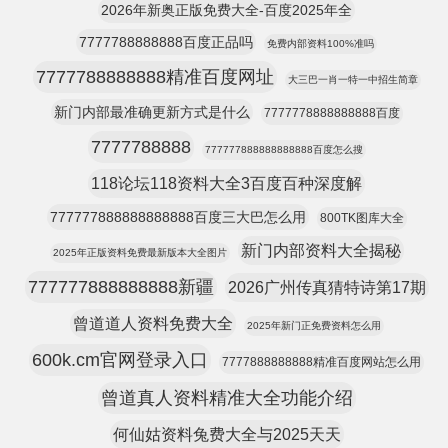
2026年新奥正版免费大全-百度2025年全
7777788888888百度正品吗
免费内部资料100%准吗
7777788888888精准百度网址
大三巴一肖一特一中招生简章
新门内部最准确更新方式是什么
7777778888888888百度
7777788888
777777888888888888百度怎么搜
118论坛118资料大全3百度百种深度解
777777888888888888百度三大巴怎么用
800TK图库大全
新门内部资料大全揭秘
2025年正版资料免费最新版本大全图片
777777888888888新疆
2026广州传真猜特诗第17期
曾道道人资料免费大全
2025年新门正免费资料怎么用
600k.cm官网登录入口
7777888888888精准百度网站怎么用
曾道真人资料精准大全功能介绍
何仙姑资料兔费大全与2025天天