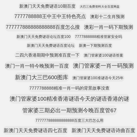
新澳门天天免费谜语10期百度
大巴三免费资料大全百度网盘
7777788888王中王中王特色亮点
澳彩十二生肖预测
777777888888888888百度怎么搜
澳彩一肖一码下期预测
新澳门天天免费谜语论坛百度100
7777888888精准管家安全吗
新澳门天天免费谜语百度论坛
新澳一下期预测百度
二四六香港期期中预测准百度一下
澳门管家婆100谜语答案
澳门管家婆一肖一码预测
澳门一肖一特今晚预测一百度
新澳门大三巴600图库
澳门管家婆100准谜语今天25年
7777788888精准一肖一码的背景故事没查
澳门管家婆100精准香港谜语今天的谜语香港的谜
管家婆三期必出一期预测今晚百度管67
777777888888888888百度三大巴怎么用
新澳门天天免费谜语四七百度
新澳门天天免费谜语诗曲百度