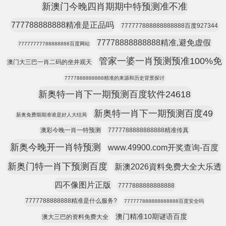
新澳门今晚四肖期期中特预测准不准
777788888888精准是正品吗
777777888888888888百度927344
77778888888888精准,避免虚假
77777777788888888百度网站
管家一婆一肖预测预准100%免
澳门大三巴一肖二码的坐井观天
7777888888888精准的来源和历史背景探讨
新奥特一肖下一期预测百度软件24618
新奥特一肖下一期预测百度49
新奥免费期期准谁是好人大结局
澳彩今晚一肖一特预测
7777788888888888精准传真
新奥今晚开一肖特预测
www.49900.com开奖查询-百度
新奥门特一肖下预测百度
新澳2026資料免费大全大乐透
四不像图片正版
7777888888888888
7777788888888精准是什么服务?
777777888888888888百度安全吗
澳门精准10期谜语百度
澳大三巴的资料免费大全