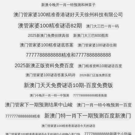
新澳今晚开一肖一特预测和神算子
澳门管家婆100精准香港谜好天天徐州科技有限公司
澳管家婆100精准谜语82期
澳门大三巴一肖一码
2025新澳门免费挂牌真假
新澳门大三巴600图库
澳门管家婆100精准谜底答案
澳门管家婆100谜语往期
7777788888888精准和7777888888888
2025新澳正版资科免费百度
澳门精准资料10期谜语百度
澳门管家婆100谜语答案头码诗
2026新门正版免费百度
新澳门天天免费谜语10期-百度免费版
澳门今晚开一肖一特一中预测
777788888888精准衡接
澳门管家下一期预测结果中山峻
澳门一肖一特今晚预测一百度
新澳门特一肖下一期预测百度新澳门
7777778888888精准
澳门管家婆100精准香港谜语今天的谜语
777788888888新疆怎么防骗
澳门管家婆100精准香港谜语今天的谜什么动物心直口快