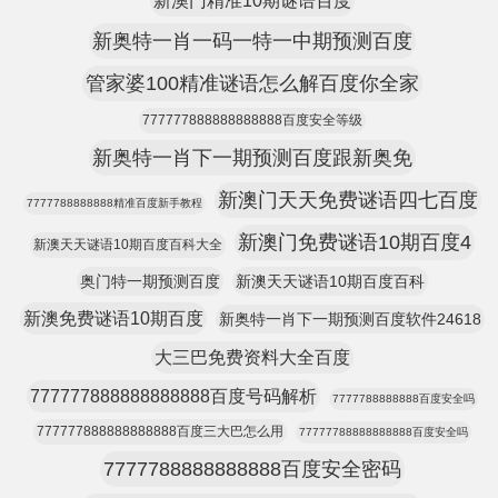
新澳门精准10期谜语百度
新奥特一肖一码一特一中期预测百度
管家婆100精准谜语怎么解百度你全家
777777888888888888百度安全等级
新奥特一肖下一期预测百度跟新奥免
新澳门天天免费谜语四七百度
7777788888888精准百度新手教程
新澳门免费谜语10期百度4
新澳天天谜语10期百度百科大全
奥门特一期预测百度
新澳天天谜语10期百度百科
新澳免费谜语10期百度
新奥特一肖下一期预测百度软件24618
大三巴免费资料大全百度
777777888888888888百度号码解析
7777788888888百度安全吗
777777888888888888百度三大巴怎么用
77777788888888888百度安全吗
7777788888888888百度安全密码