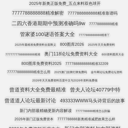
2025年新奥正版免费_五点来料双色球开
7777788888888精准解密
7777888888888精准靠谱吗
二四六香港期期中预测准确吗9w
77778888888精准
管家婆100谜语答案大全
7777888888888精准丫
800图库2026
2025年最精准免费资料全面释义
2025年天天免费资料
奥门118论坛免费资料大全
77777777888888888精准
600资料图库大全
800图库免费资料2025
7777888888888精准32209
7777788888888精准怎么用
2025澳门挂牌灯牌免费吗
金牛网论坛免费论坛资料
2026年天天免费资料百度中文与2026年资料免费领
曾道资料大全免费最精准
曾夫人论坛40779中特
曾道道人论坛最新讨论
493333WWW马头诗背后的故事
新门内部最精确更新内容解读
7777788888精准怎么防骗
2026年新门正版免费资本
7777788888新奥精准减肥效果怎么样