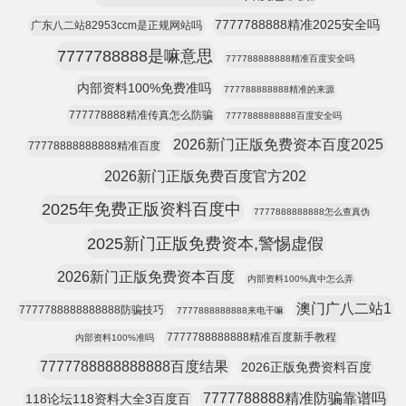
7777788888精准2025安全吗
广东八二站82953ccm是正规网站吗
7777788888是嘛意思
777788888888精准百度安全吗
内部资料100%免费准吗
777788888888精准的来源
777778888精准传真怎么防骗
7777888888888百度安全吗
2026新门正版免费资本百度2025
77778888888888精准百度
2026新门正版免费百度官方202
2025年免费正版资料百度中
7777888888888怎么查真伪
2025新门正版免费资本,警惕虚假
2026新门正版免费资本百度
内部资料100%真中怎么弄
澳门广八二站1
7777788888888888防骗技巧
7777888888888来电干嘛
7777788888888精准百度新手教程
内部资料100%准吗
7777788888888888百度结果
2026正版免费资料百度
7777788888精准防骗靠谱吗
118论坛118资料大全3百度百