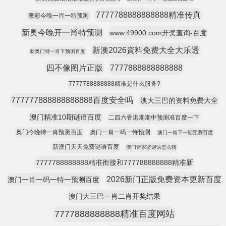
7777788888888888精准传真
澳彩今晚一肖一特预测
新奥今晚开一肖特预测
www.49900.com开奖查询-百度
新澳2026資料免费大全大乐透
新奥门特一肖下预测百度
四不像图片正版
7777888888888888
7777788888888精准是什么服务?
777777888888888888百度安全吗
澳大三巴的资料免费大全
澳门精准10期谜语百度
二四六香港期期中预测准百度一下
奥门今晚特一肖预测百度
奥门一肖一码一恃预测
澳门一肖下一期预测百度
新澳门天天免费谜语百度
澳门管家婆谜语怎么猜
7777788888888精准衔接和777788888888精准新
2026新门正版免费资本更新百度
澳门一肖一码一特一预测百度
澳门大三巴一肖二肖开奖结果
7777888888888精准百度网站