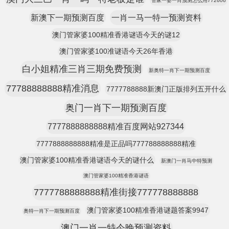
管家一婆一肖预测怎么用772606
新澳下一期预测百度
一肖一马一特一预测资料
澳门管家婆100精准香港谜语今天的谜12
澳门管家婆100准谜语今天26年香港
白小姐精准三肖三期免费预测
新奥特一肖下一期预测百度
77788888888精准消息
7777788888新澳门正版排列五开什么
奥门一肖下一期预测百度
7777888888888精准百度网站927344
7777888888888精准是正品吗777788888888精准
澳门管家婆100精准香港谜语今天的谜什么
新澳门一肖马中特预测
澳门管家婆100精准香港谜语
7777788888888精准街接777778888888
澳门管家婆100精准香港谜题答案9947
奥特一肖下一期预测百度
澳门一肖一特今晚预测资料