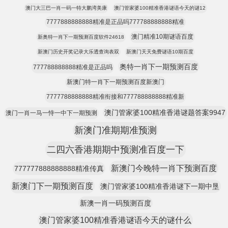
澳门大三巴一肖一码一特大鹏湾美康
澳门管家婆100精准香港谜语今天的谜12
7777888888888精准是正品吗777788888888精准
澳门精准10期谜语百度
新奥特一肖下一期预测百度软件24618
新澳门历史开奖记录大乐透查询表双
新澳门天天免费谜语10期百度
奥特一肖下一期预测百度
777788888888精准是正品吗
新澳门特一肖下一期预测百度新澳门
7777788888888精准衔接和777788888888精准新
澳门管家婆100精准香港谜题答案9947
澳门一肖一马一恃一中下一期预测
新澳门准期期准预测
二四六香港期期中预测准百度一下
新澳门今晚特一肖下预测百度
777777888888888精准传真
新澳门下一期预测百度
澳门管家婆100精准香港谜下一期中垦
新澳一肖一码预测百度
澳门管家婆100精准香港谜语今天的谜什么