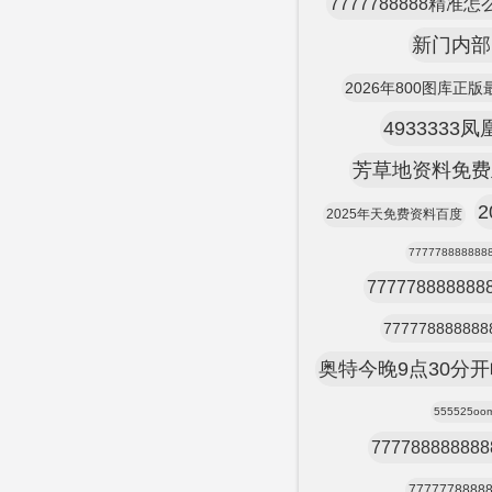
7777788888精准
新门内部
2026年800图库正
4933333
芳草地资料免费
2025年天免费资料百度
77777888888
7777788888
7777788888
奥特今晚9点30分
555525o
777788888
777777888