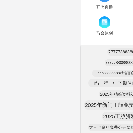
开奖直播
马会原创
77777888
77777888888
7777788888888精准
一码一特一中下期号
2025年精准资料
2025年新门正版免
2025正版
大三巴资料免费公开网