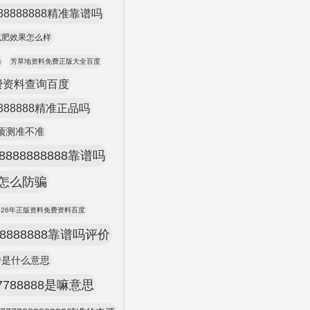
888888888精准靠谱吗
准减肥效果怎么样
吗
芳草地资料免费正版大全百度
免费资料查询百度
8888888精准正品吗
预测准不准
88888888888靠谱吗
精准怎么防骗
026年正版资料免费资料百度
88888888靠谱吗评价
8新传是什么意思
77788888是嘛意思