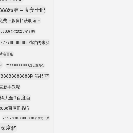
88888精准百度安全吗
年免费正版资料获取途径
788888精准2025安全吗
777788888888精准的来源
88精准百度
中
7777888888888怎么查真伪
788888888888防骗技巧
准百度新手教程
资料大全3百度百
888888百度正品吗
777777888888888888百度怎么搜
料深度解