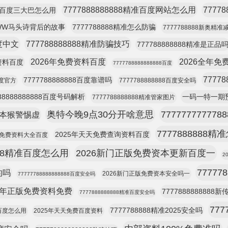
7777888888888精准百度网站怎么用
7777
8888百度三大巴怎么用
WWW马头诗背后的故事
7777788888精准怎么防骗
7777788888新奥精
度中文
777788888888精准防骗技巧
777788888888精准是正品
2026年免费资料百度
2026全年
资料百度
7777788888888888百度
7777
7777788888888百度靠谱吗
度官方
7777788888888百度安全吗
888888888888百度号码解析
一码一特一期
7777788888888精准管家图片
奥特今晚9点30分开啥意思
777777777778
资本猴警惕虚
7777888888
2025年天天免费查询资料百度
新免费资料大全百度
8888精准百度怎么用
2026新门正版免费资本更新百度一
2
77777
的吗
2026新门正版免费资本安全吗一
77777788888888888百度安全吗
26年正版免费资料免费
777788888888
7777888888888精准百度安全吗
77
7777788888精准2025安全吗
88百度怎么用
2025年天天免费百度资料