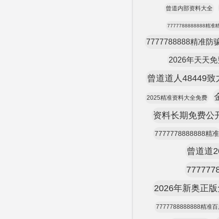
曾道内部资料大全
7777788888888精准
7777788888精准
2026年天天
曾道道人48449
2025精准资料大全免费
资料长期免费公
7777778888888精准
曾道道2
777777
2026年新奥正版
7777788888888精准