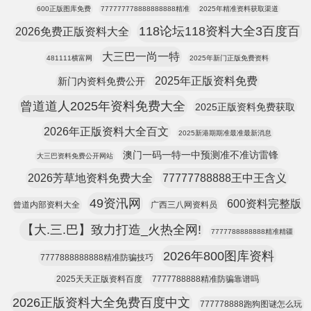
600正版图库免费
777777778888888888精准
2025年精准资料获取渠道
118论坛118资料大全3百度百
2026免费正版资料大全
大三巴一尚一特
481111横富网
2025年新门正版免费资料
2025年正版资料免费
新门内资料免费公开
曾道道人2025年资料免费大全
2025正版资料免费获取
2026年正版资料大全百文
2025新港期期准最准最新消息
澳门一码一特一中预测准不准访雷锋
大三巴资料免费公开网站
2026芳草地资料免费大全
77777788888王中王含义
49资汛网
600资料完整版
曾道内部资料大全
广西三八网资料员
【大.三.巴】致力打造_火热全网!
7777788888888精准精疆
2026年800图库资料
7777888888888精准防骗技巧
2025天天正版资料百度
7777788888精准防骗靠谱吗
2026正版资料大全免费百度中文
777778888跑狗图谜怎么玩