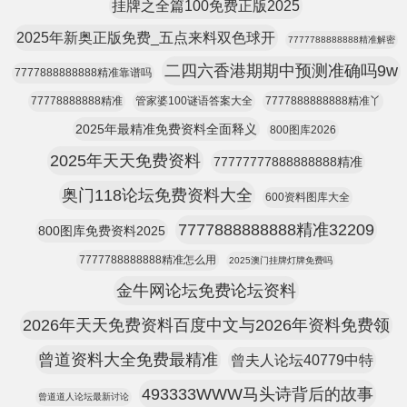
挂牌之全篇100免费正版2025
2025年新奥正版免费_五点来料双色球开
7777788888888精准解密
二四六香港期期中预测准确吗9w
7777888888888精准靠谱吗
77778888888精准
管家婆100谜语答案大全
7777888888888精准丫
2025年最精准免费资料全面释义
800图库2026
2025年天天免费资料
77777777888888888精准
奥门118论坛免费资料大全
600资料图库大全
7777888888888精准32209
800图库免费资料2025
7777788888888精准怎么用
2025澳门挂牌灯牌免费吗
金牛网论坛免费论坛资料
2026年天天免费资料百度中文与2026年资料免费领
曾道资料大全免费最精准
曾夫人论坛40779中特
493333WWW马头诗背后的故事
曾道道人论坛最新讨论