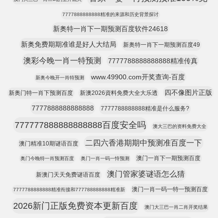
7777888888888精准的来源和历史背景探讨
新奥特一肖下一期预测百度软件24618
新奥免费期期准谁是好人大结局
新奥特一肖下一期预测百度49
澳彩今晚一肖一特预测
7777788888888888精准传真
www.49900.com开奖查询-百度
新奥今晚开一肖特预测
四不像图片正版
新奥门特一肖下预测百度
新澳2026資料免费大全大乐透
7777888888888888
7777788888888精准是什么服务?
777777888888888888百度安全吗
澳大三巴的资料免费大全
二四六香港期期中预测准百度一下
澳门精准10期谜语百度
澳门一肖下一期预测百度
奥门今晚特一肖预测百度
奥门一肖一码一恃预测
澳门管家婆谜语怎么猜
新澳门天天免费谜语百度
澳门一肖一码一特一预测百度
7777788888888精准衔接和777788888888精准新
2026新门正版免费资本更新百度
澳门大三巴一肖二肖开奖结果