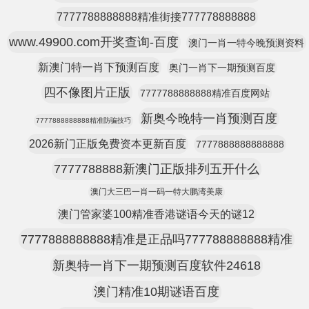
7777788888888精准街接777778888888
www.49900.com开奖查询-百度
澳门一肖一特今晚预测资料
新澳门特一肖下预测百度
奥门一肖下一期预测百度
四不像图片正版
7777788888888精准百度网站
新奥今晚特一肖预测百度
7777888888888精准防骗技巧
2026新门正版免费资本更新百度
7777888888888888
7777788888新澳门正版排列五开什么
澳门大三巴一肖一码一特大鹏湾美康
澳门管家婆100精准香港谜语今天的谜12
7777888888888精准是正品吗777788888888精准
新奥特一肖下一期预测百度软件24618
澳门精准10期谜语百度