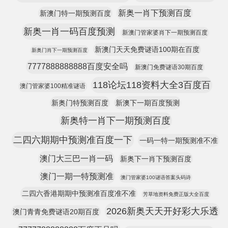
新奥一肖下预测百度
新澳门特一期预测百度
新奥一肖一码百度预测
新澳门管家婆肖下一期预测百度
新澳门天天免费谜语100期在百度
新奥门肖下一期预测百度
7777888888888百度安全吗
新澳门免费谜语30期百度
118论坛118资料大全3百度百
澳门管家婆100精准谜语
新奥门特预测百度
新澳下一期百度预测
新奥特一肖下一期预测百度
二四六期期中预测准百度一下
一码一特一期预测准不准
澳门大三巴一肖一码
新奥下一肖下预测百度
澳门一期一特预测准
澳门管家婆100谜语答案头码诗
二四六香港期期中预测准百度准不准
芳草地资料免费正版大全百度
2026新奥天天开好彩大乐透
澳门青青免费谜语20期百度