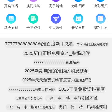
开奖直播
澳门挂牌
高手解迷
港彩图库
澳彩图库
马会原创
全年资料
生肖属性
开奖日期
彩料世界
7777788888888精准百度新手教程
2025新门正版免费资本
2025新门正版免费资本_警惕虚假
7777788888888888百度结果
2025新期期准的准确的消息视频
2025年天天免费资料百度官力重点解读
2026正版免费资料百度
7777788888888精准百度网站
一肖一中一特一中预测准不准
大三巴资料免费大全
奥门一肖一特一码精准预测
一码一特一中下期号码预测最新