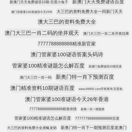
新澳门天天免费谜语百度
新澳门天天免费谜语10期-百度小兔子
大三巴的资料免费大全一同新门天天
澳门管家婆100准谜语今天25年
澳大三巴的资料免费大全
澳门大三巴一肖二码的坐井观天
澳门大三巴一肖二肖开奖结果
7777788888888精准新官家
澳门管家婆100谜语答案头码诗
管家婆100精准谜题怎么解百度
新澳门免费谜语20期百度
新奥门特一肖下预测百度
澳门大三巴一肖一码
澳门精准资料10期谜语百度
www.49900.com开奖查询-百度免.
澳门管家婆100准谜语今天26年香港
7777888888888888精准传情
新奥一肖一期预测
管家婆100精准谜语怎么解百度
777777888888888888百度
新奥门特一肖下一期预测百度老澳门
大三巴的资料免费大全虎略龙韬