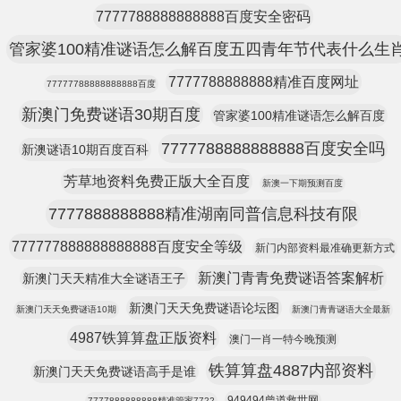
7777788888888888百度安全密码
管家婆100精准谜语怎么解百度五四青年节代表什么生
7777788888888精准百度网址
77777788888888888百度
新澳门免费谜语30期百度
管家婆100精准谜语怎么解百度
7777788888888888百度安全吗
新澳谜语10期百度百科
芳草地资料免费正版大全百度
新澳一下期预测百度
7777888888888精准湖南同普信息科技有限
777777888888888888百度安全等级
新门内部资料最准确更新方式
新澳门青青免费谜语答案解析
新澳门天天精准大全谜语王子
新澳门天天免费谜语论坛图
新澳门天天免费谜语10期
新澳门青青谜语大全最新
4987铁算算盘正版资料
澳门一肖一特今晚预测
铁算算盘4887内部资料
新澳门天天免费谜语高手是谁
949494曾道救世网
7777888888888精准管家7722