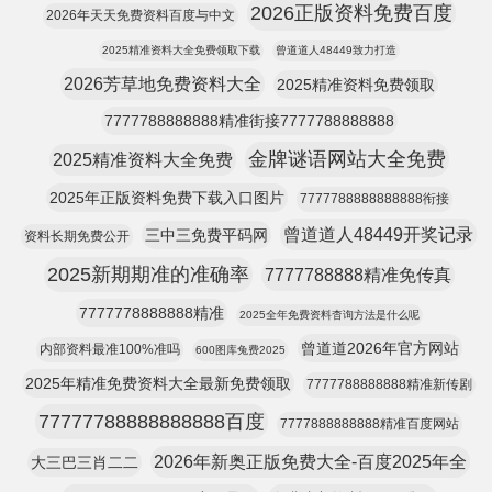
2026正版资料免费百度
2026年天天免费资料百度与中文
2025精准资料大全免费领取下载
曾道道人48449致力打造
2026芳草地免费资料大全
2025精准资料免费领取
7777788888888精准街接7777788888888
金牌谜语网站大全免费
2025精准资料大全免费
2025年正版资料免费下载入口图片
7777788888888888衔接
曾道道人48449开奖记录
三中三免费平码网
资料长期免费公开
2025新期期准的准确率
7777788888精准免传真
7777778888888精准
2025全年免费资料杳询方法是什么呢
曾道道2026年官方网站
内部资料最准100%准吗
600图库兔费2025
2025年精准免费资料大全最新免费领取
7777788888888精准新传剧
77777788888888888百度
7777888888888精准百度网站
2026年新奥正版免费大全-百度2025年全
大三巴三肖二二