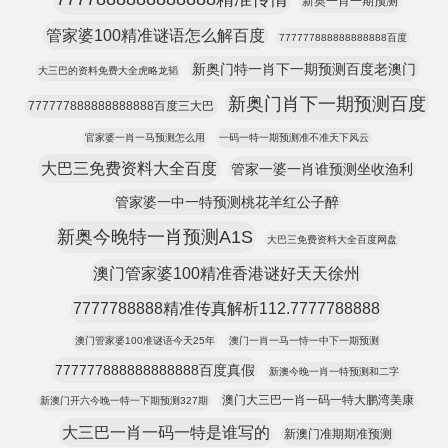
新奥一肖一期预测
管家婆100精准谜语怎么解百度
777777888888888888百度
新奥门特一肖下一期预测百度老澳门
大三巴的资料免费大全虎略龙韬
新奥门肖下一期预测百度
777777888888888888百度三大巴
官家婆一肖一马预测怎么用
一码一特一期预测准不准天下风云
大巴三免费资料大全百度
管家一婆一肖谁预测坐收渔利
管家婆一中一特预测桃花羊红公子醉
新奥今晚特一肖预测A1S
大巴三免费资料大全百度网盘
澳门管家婆100精准香港谜好天天徐州
7777788888精准传真解析112.7777788888
澳门管家婆100准谜语今天25年
澳门一肖一马一恃一中下一期预测
777777888888888888百度真假
新澳今晚一肖一特预测和二字
澳门大三巴一肖一码一特大鹏湾美康
新澳门开六今晚一特一下期预测327期
大三巴一肖一码一特是谁写的
新澳门准期期准预测