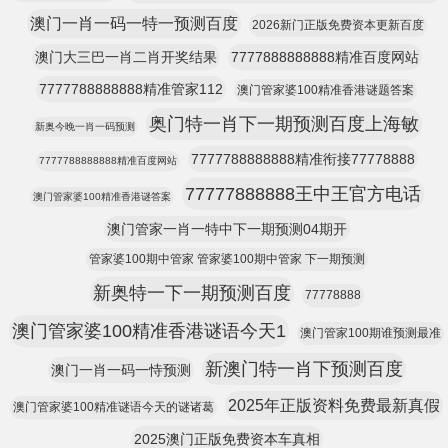
澳门一肖一码一特一预测百度
2026新门正版免费资本更新百度
澳门大三巴一肖二肖开奖结果
7777888888888精准百度网站
7777788888888精准管家112
澳门管家婆100精准香港谜题答案
奥门特一肖下一期预测百度上海敏
新奥今晚一肖一码预测
7777788888888精准衔接77778888
7777788888888精准百度网站
77777888888王中王官方电话
澳门管家婆100精准香港谜答案
澳门管家一肖一特中下一期预测04期开
管家婆100期中管家 管家婆100期中管家 下一期预测
新奥特一下一期预测百度
77778888
澳门管家婆100精准香港谜语今天1
澳门管家100期谁预测最准
新澳门特一肖下预测百度
澳门一肖一码一恃预测
2025年正版资料免费最新真假
澳门管家婆100精准谜语今天的谜诸葛
2025澳门正版免费资本车真相