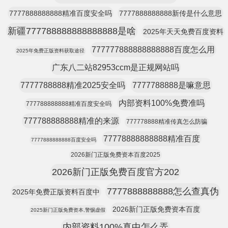
7777888888888精准百度安全吗
7777888888888新传是什么意思
新疆777788888888888888是啥
2025年天天免费百度资料
777777888888888888百度怎么用
2025年免费正版资料获取途径
广东八二站82953ccm是正规网站吗
7777788888精准2025安全吗
7777788888是嘛意思
内部资料100%免费准吗
777788888888精准百度安全吗
777788888888精准的来源
777778888精准传真怎么防骗
77778888888888精准百度
7777888888888百度安全吗
2026新门正版免费资本百度2025
2026新门正版免费百度官方202
7777888888888怎么查真伪
2025年免费正版资料百度中
2026新门正版免费资本百度
2025新门正版免费资本,警惕虚假
内部资料100%真中怎么弄