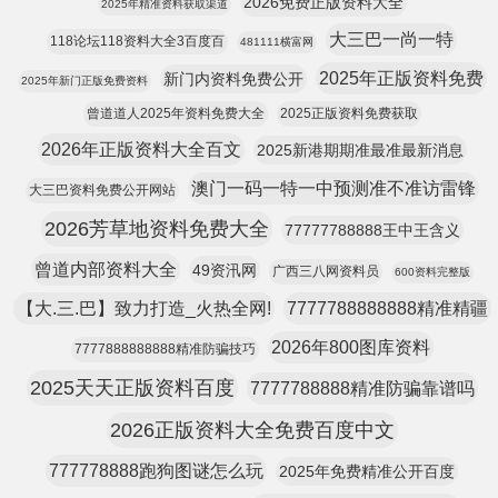
2026免费正版资料大全
2025年精准资料获取渠道
大三巴一尚一特
118论坛118资料大全3百度百
481111横富网
2025年正版资料免费
新门内资料免费公开
2025年新门正版免费资料
曾道道人2025年资料免费大全
2025正版资料免费获取
2026年正版资料大全百文
2025新港期期准最准最新消息
澳门一码一特一中预测准不准访雷锋
大三巴资料免费公开网站
2026芳草地资料免费大全
77777788888王中王含义
曾道内部资料大全
49资汛网
广西三八网资料员
600资料完整版
【大.三.巴】致力打造_火热全网!
7777788888888精准精疆
2026年800图库资料
7777888888888精准防骗技巧
2025天天正版资料百度
7777788888精准防骗靠谱吗
2026正版资料大全免费百度中文
777778888跑狗图谜怎么玩
2025年免费精准公开百度