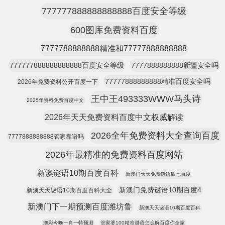
777777888888888888百度安全等级
600图库免费资料百度
7777788888888精准和77777888888888
777777888888888888百度安全等级
7777888888888新疆安全吗
77777888888888精准百度安全吗
2026年免费资料公开百度一下
王中王493333WWW马头诗
2025年资料免费百度中文
2026年天天免费资料百度中文权威解读
2026全年免费资料大全查询百度
7777888888888管家靠谱吗
2026年最精准的免费资料百度网站
新澳谜语10期百度百科
新澳门天天免费谜语四七百度
新澳门免费谜语10期百度4
新澳天天谜语10期百度百科大全
新澳门下一期预测百度潍坊鲁
新澳天天谜语10期百度百科
澳彩今晚一肖一特预测
管家婆100精准谜语怎么解百度你全家