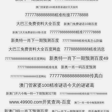
澳门管家婆100精准香港谜好天天徐州
7777788888888精准衔接77778888
大巴三免费资料大全百度
新澳门免费谜语10期百度
7777788888888精准777778888
新澳门天天免费谜语10期-百度
新奥特一肖下一期预测百度
777778888精准传真怎么防骗
大巴三免费资料大全百度网盘
77788888888精准消息
新奥特一肖下一期预测百度49
7777888888888精准百度网站
新奥一肖一码百度预测
7777788888888888精准传真
7777788888888888传真白
77777777788888888百度网站
澳门管家婆100精准谜语今天的谜诸葛
新澳门开六今晚一特一下期预测327期
7777788888888精准街接777778888888
www.49900.com开奖查询-百度
澳门一肖一特今晚预测资料
新澳门特一肖下预测百度
奥门一肖下一期预测百度
四不像图片正版