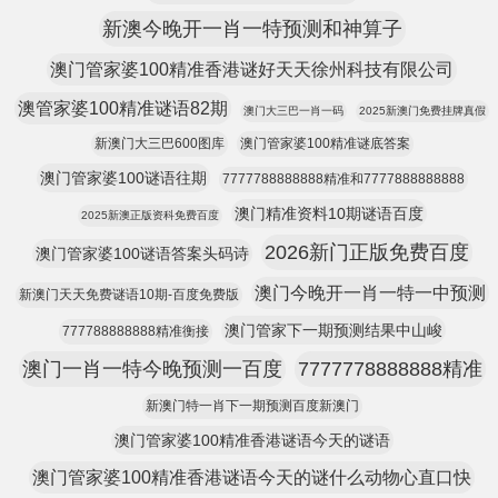
新澳今晚开一肖一特预测和神算子
澳门管家婆100精准香港谜好天天徐州科技有限公司
澳管家婆100精准谜语82期
澳门大三巴一肖一码
2025新澳门免费挂牌真假
新澳门大三巴600图库
澳门管家婆100精准谜底答案
澳门管家婆100谜语往期
7777788888888精准和7777888888888
澳门精准资料10期谜语百度
2025新澳正版资科免费百度
2026新门正版免费百度
澳门管家婆100谜语答案头码诗
澳门今晚开一肖一特一中预测
新澳门天天免费谜语10期-百度免费版
澳门管家下一期预测结果中山峻
777788888888精准衡接
澳门一肖一特今晚预测一百度
7777778888888精准
新澳门特一肖下一期预测百度新澳门
澳门管家婆100精准香港谜语今天的谜语
澳门管家婆100精准香港谜语今天的谜什么动物心直口快