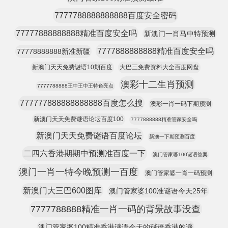
7777788888888888百度安全密码
77777888888888精准百度安全吗
新澳门一肖马中特预测
7777888888888精准百度安全吗
77778888888新准新疆
新澳门天天免费谜语10期百度
大巴三免费资料大全百度网盘
澳彩十二生肖预测
7777788888王中王中王特色亮点
777777888888888888百度怎么搜
澳彩一肖一码下期预测
新澳门天天免费谜语论坛百度100
7777888888精准管家安全吗
新澳门天天免费谜语百度论坛
新澳一下期预测百度
二四六香港期期中预测准百度一下
澳门管家婆100谜语答案
澳门一肖一特今晚预测一百度
澳门管家婆一肖一码预测
新澳门大三巴600图库
澳门管家婆100准谜语今天25年
7777788888精准一肖一码的背景故事没查
澳门管家婆100精准香港谜语今天的谜语香港的谜