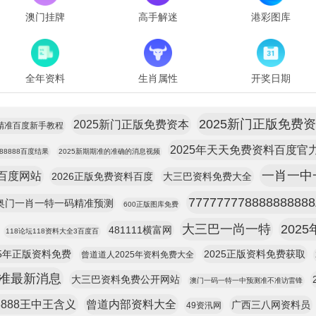
澳门挂牌
高手解迷
港彩图库
全年资料
生肖属性
开奖日期
2025新门正版免费
2025新门正版免费资本
888精准百度新手教程
2025年天天免费资料百度官
8888888百度结果
2025新期期准的准确的消息视频
一肖一中
精准百度网站
2026正版免费资料百度
大三巴资料免费大全
7777777788888888
奥门一肖一特一码精准预测
600正版图库免费
大三巴一尚一特
202
481111横富网
118论坛118资料大全3百度百
25年正版资料免费
2025正版资料免费获取
曾道道人2025年资料免费大全
最准最新消息
大三巴资料免费公开网站
澳门一码一特一中预测准不准访雷锋
88888王中王含义
曾道内部资料大全
广西三八网资料员
49资汛网