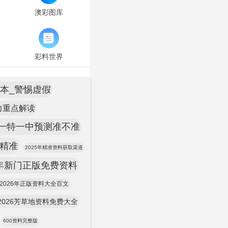
澳彩图库
彩料世界
资本_警惕虚假
力重点解读
一特一中预测准不准
88精准
2025年精准资料获取渠道
5年新门正版免费资料
2026年正版资料大全百文
2026芳草地资料免费大全
600资料完整版