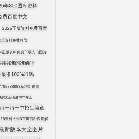
026年800图库资料
全免费百度中文
2026正版资料免费百度
5精准资料免费领取
5年正版资料免费下载入口图片
5新期期准的准确率
最准100%准吗
7788888888精准新传剧
免费大全-百度2025年全
肖一特一中招生简章
坛118资料大全3百度百种深度解
费最新版本大全图片