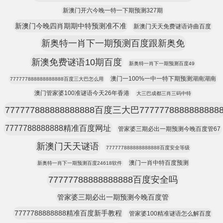
新澳门开六今晚一特一下期预测327期
新澳门今晚四肖期期中特预测准不准
新澳门天天免费谜语诗曲百度
新奥特一肖下一期预测百度跟新奥免
新澳免费谜语10期百度
新奥特一肖下一期预测百度49
澳门一100%一中一特下期预测湖南湖南
777777888888888888百度三大巴怎么用
澳门管家婆100准谜语今天26年香港
大三巴成都三肖三码中特
777777888888888888百度三大巴7777778888888888
7777788888888精准百度网址
管家婆三期必出一期预测今晚百度管67
新澳门天天谜语
777777888888888888百度安全等级
澳门一肖中特百度预测
新奥特一肖下一期预测百度24618软件
77777788888888888百度安全吗
管家婆三期必出一期预测今晚百度管
7777788888888精准百度新手教程
管家婆100精准谜语怎么解百度