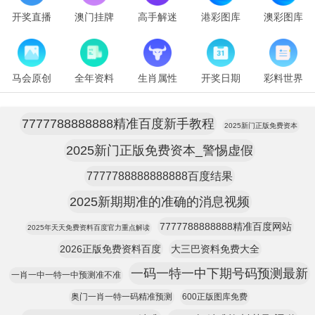
开奖直播
澳门挂牌
高手解迷
港彩图库
澳彩图库
马会原创
全年资料
生肖属性
开奖日期
彩料世界
7777788888888精准百度新手教程
2025新门正版免费资本
2025新门正版免费资本_警惕虚假
7777788888888888百度结果
2025新期期准的准确的消息视频
7777788888888精准百度网站
2025年天天免费资料百度官力重点解读
2026正版免费资料百度
大三巴资料免费大全
一码一特一中下期号码预测最新
一肖一中一特一中预测准不准
奥门一肖一特一码精准预测
600正版图库免费