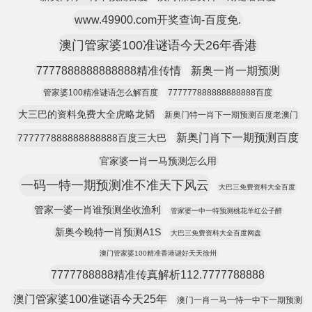
www.49900.com开奖查询-百度免.
澳门管家婆100准谜语今天26年香港
7777888888888888精准传情
新奥一肖一期预测
管家婆100精准谜语怎么解百度
777777888888888888百度
大三巴的资料免费大全虎略龙韬
新奥门特一肖下一期预测百度老澳门
新奥门肖下一期预测百度
777777888888888888百度三大巴
官家婆一肖一马预测怎么用
一码一特一期预测准不准天下风云
大巴三免费资料大全百度
管家一婆一肖谁预测坐收渔利
管家婆一中一特预测桃花羊红公子醉
新奥今晚特一肖预测A1S
大巴三免费资料大全百度网盘
澳门管家婆100精准香港谜好天天徐州
7777788888精准传真解析112.7777788888
澳门管家婆100准谜语今天25年
澳门一肖一马一恃一中下一期预测