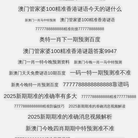
澳门管家婆100精准香港谜语今天的谜什么
澳门管家婆100精准香港谜语
新澳门一肖马中特预测
7777788888888精准街接777778888888
奥特一肖下一期预测百度
澳门管家婆100精准香港谜题答案9947
澳门一肖一特今晚预测资料
新澳门今晚一肖一马中特预测
一码一特一期预测准不准
新澳门天天免费谜语10期百度
7777788888888888靠谱吗
新奥今晚特一肖预测百度
2025新期期准的准确率有多大
7777788888888精准777778888
7777888888888精准防骗技巧
2025新期期准的准确消息视频解读
2025新期期准的准确消息视频解析
新澳门今晚四肖期期中特预测准不准