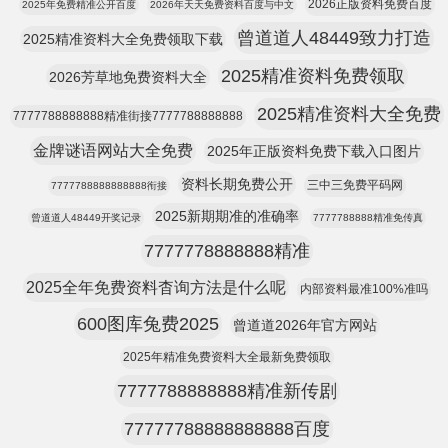
2026正版资料免费百度
2025年免费精准公开百度
2026年天天免费资料百度与中文
曾道道人48449致力打造
2025精准资料大全免费领取下载
2025精准资料免费领取
2026芳草地免费资料大全
2025精准资料大全免费
7777788888888精准街接7777788888888
金牌谜语网站大全免费
2025年正版资料免费下载入口图片
资料长期免费公开
三中三免费平码网
7777788888888888衔接
2025新期期准的准确率
曾道道人48449开奖记录
7777788888精准免传真
7777778888888精准
2025全年免费资料杳询方法是什么呢
内部资料最准100%准吗
600图库兔费2025
曾道道2026年官方网站
2025年精准免费资料大全最新免费领取
7777788888888精准新传剧
77777788888888888百度