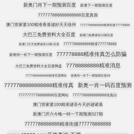
新奥门肖下一期预测百度
新澳下一期预测百度
777777888888888888百度真假
澳门管家婆100精准香港谜好天天徐州
7777788888888精准衔接77778888
大巴三免费资料大全百度
新澳门免费谜语10期百度
7777788888888精准777778888
新澳门天天免费谜语10期-百度
777778888精准传真怎么防骗
新奥特一肖下一期预测百度
77788888888精准消息
大巴三免费资料大全百度网盘
7777888888888精准百度网站
新奥特一肖下一期预测百度49
7777788888888888精准传真
新奥一肖一码百度预测
77777777788888888百度网站
7777788888888888传真白
澳门管家婆100精准谜语今天的谜诸葛
新澳门开六今晚一特一下期预测327期
7777788888888精准街接777778888888