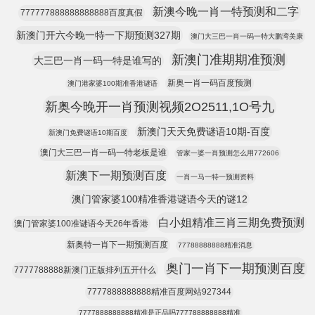
新澳今晚一肖一特预测和二字
777777888888888888百度真假
新澳门开六今晚一特一下期预测327期
澳门大三巴一肖一码一特大鹏湾美康
新澳门准期期准预测
大三巴一肖一码一特是谁写的
新奥一肖一码百度预测
澳门港家婆100期准香港谜语
新奥今晚开一肖预测视频2O2511,1O号九
新澳门天天免费谜语10期-百度
新澳门免费谜语10期百度
澳门大三巴一肖一码一特老板是谁
管家一婆一肖预测怎么用772606
新澳下一期预测百度
一肖一马一特一预测资料
澳门管家婆100精准香港谜语今天的谜12
白小姐精准三肖三期免费预测
澳门管家婆100准谜语今天26年香港
新奥特一肖下一期预测百度
77788888888精准消息
奥门一肖下一期预测百度
7777788888新澳门正版排列五开什么
7777888888888精准百度网站927344
7777888888888精准是正品吗777788888888精准