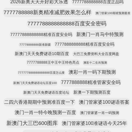
2026新奥天天开好彩大乐透
7777788888888百度正品吗
7777788888新奥精准减肥效果怎么样
澳门管家100期谁预测最准
7777788888888888百度安全密码
新澳门一肖马中特预测
77777888888888精准百度安全吗
7777888888888精准百度安全吗
77778888888新准新疆
新澳门天天免费谜语10期百度
大巴三免费资料大全百度网盘
7777788888王中王中王特色亮点
澳彩十二生肖预测
澳彩一肖一码下期预测
777777888888888888百度怎么搜
7777888888精准管家安全吗
新澳门天天免费谜语论坛百度100
新澳一下期预测百度
新澳门天天免费谜语百度论坛
二四六香港期期中预测准百度一下
澳门管家婆100谜语答案
澳门一肖一特今晚预测一百度
澳门管家婆一肖一码预测
新澳门大三巴600图库
澳门管家婆100准谜语今天25年