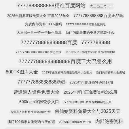
7777888888888精准百度网站
大三巴三肖二二
7777788888888百度正品吗
2026年新奥正版免费大全-百度2025年全
免费内部资料100%准吗
7777788888888精准百度网址
大三巴一肖一特一中招生简章
新门内部最准确更新方式是什么
7777778888888888百度
7777788888
777777888888888888百度怎么搜
118论坛118资料大全3百度百种深度解
777777888888888888百度三大巴怎么用
800TK图库大全
2025年正版资料免费最新版本大全图片
新门内部资料大全揭秘
777777888888888新疆
2026广州传真猜特诗第17期
曾道道人资料免费大全
2025年新门正免费资料怎么用
600k.cm官网登录入口
7777888888888精准百度网站怎么用
何仙姑资料兔费大全与2025天天
曾道真人资料精准大全功能介绍
内部绝密资料
澳门100精准香港谜语今天的谜
2025年800图库免费下载