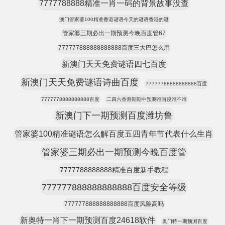
7777788888精准一肖一码的背景故事没查
澳门管家婆100精准香港谜语今天的谜语香港的谜
管家婆三期必出一期预测今晚百度管67
777777888888888888百度三大巴怎么用
新澳门天天免费谜语四七百度
新澳门天天免费谜语诗曲百度
77777788888888888百度
7777778888888888百度
二四六香港期期中预测准百度准不准
新澳门下一期预测百度潍坊鲁
管家婆100精准谜语怎么解百度五四青年节代表什么生肖
管家婆三期必出一期预测今晚百度管
7777788888888精准百度新手教程
777777888888888888百度安全等级
777777888888888888百度风险高吗
新奥特一肖下一期预测百度24618软件
奥门特一期预测百度