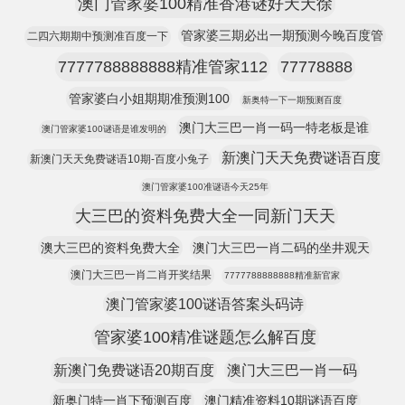
澳门管家婆100精准香港谜好天天徐
管家婆三期必出一期预测今晚百度管
二四六期期中预测准百度一下
7777788888888精准管家112
77778888
管家婆白小姐期期准预测100
新奥特一下一期预测百度
澳门大三巴一肖一码一特老板是谁
澳门管家婆100谜语是谁发明的
新澳门天天免费谜语百度
新澳门天天免费谜语10期-百度小兔子
澳门管家婆100准谜语今天25年
大三巴的资料免费大全一同新门天天
澳大三巴的资料免费大全
澳门大三巴一肖二码的坐井观天
澳门大三巴一肖二肖开奖结果
7777788888888精准新官家
澳门管家婆100谜语答案头码诗
管家婆100精准谜题怎么解百度
新澳门免费谜语20期百度
澳门大三巴一肖一码
新奥门特一肖下预测百度
澳门精准资料10期谜语百度